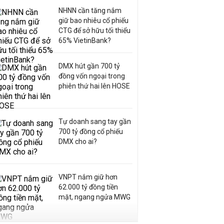
NHNN cần tăng nắm
giữ bao nhiêu cổ phiếu
CTG để sở hữu tối thiểu
65% VietinBank?
DMX hút gần 700 tỷ
đồng vốn ngoại trong
phiên thứ hai lên HOSE
Tự doanh sang tay gần
700 tỷ đồng cổ phiếu
DMX cho ai?
VNPT nắm giữ hơn
62.000 tỷ đồng tiền
mặt, ngang ngửa MWG