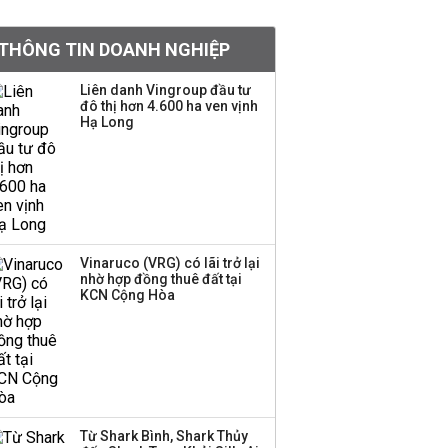
Đề xuất miễn 30% thuế
thu nhập cho hộ kinh
THÔNG TIN DOANH NGHIỆP
doanh, doanh nghiệp
có doanh thu dưới 10 tỷ
Liên danh Vingroup đầu tư
đồng
đô thị hơn 4.600 ha ven vịnh
Hạ Long
Bà Lê Thị Thu Thủy gửi
lời chào tạm biệt
VinFast sau 9 năm gắn
bó
Dàn lãnh đạo GenZ nhà
Vinaruco (VRG) có lãi trở lại
Vingroup,
nhờ hợp đồng thuê đất tại
KCN Cộng Hòa
Techcombank,
VPBank, PC1: Người
nắm 10.000 tỷ đồng cổ
phiếu, người làm chủ
tịch ở tuổi 27
BIDV sắp phát hành
Từ Shark Bình, Shark Thủy
gần 500 triệu cổ phiếu,