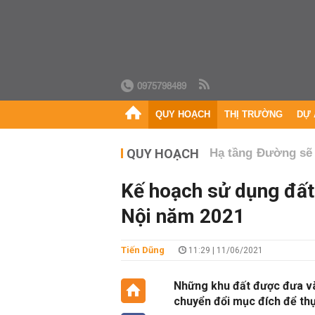
0975798489
QUY HOẠCH
THỊ TRƯỜNG
DỰ 
QUY HOẠCH
Hạ tầng
Đường sẽ
Kế hoạch sử dụng đất 
Nội năm 2021
Tiến Dũng
11:29 | 11/06/2021
Những khu đất được đưa và
chuyển đổi mục đích để thự