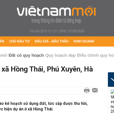
Hà Nội 26.9 °C
|
01:19PM, 07/08/2026
ÁN
CHỦ ĐẦU TƯ
ĐẤU GIÁ - ĐẤU THẦU
KINH DOANH
 mở
Đất có quy hoạch
Quy hoạch đẹp
Điều chỉnh quy h
xã Hồng Thái, Phú Xuyên, Hà
o kế hoạch sử dụng đất, tức sắp được thu hồi,
c hiện dự án ở xã Hồng Thái.