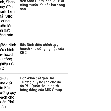
đến Shark Tam, Khải Silk: Ai
tăng vốn lên gần
cũng muốn lấn sân bất động
77.800 tỷ
sản
Bắc Ninh điều chỉnh quy
hoạch khu công nghiệp của
KBC
Hơn 49ha đất gần Bãi
Trường quy hoạch cho dự
án Phú Quốc Housing và
bóng dáng của MIK Group