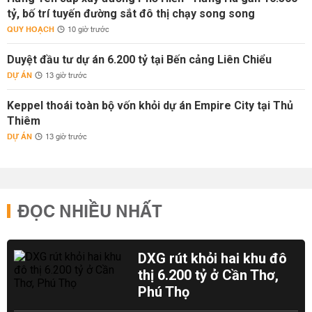
tỷ, bố trí tuyến đường sắt đô thị chạy song song
QUY HOẠCH
10 giờ trước
Duyệt đầu tư dự án 6.200 tỷ tại Bến cảng Liên Chiểu
DỰ ÁN
13 giờ trước
Keppel thoái toàn bộ vốn khỏi dự án Empire City tại Thủ
Thiêm
DỰ ÁN
13 giờ trước
ĐỌC NHIỀU NHẤT
DXG rút khỏi hai khu đô
thị 6.200 tỷ ở Cần Thơ,
Phú Thọ