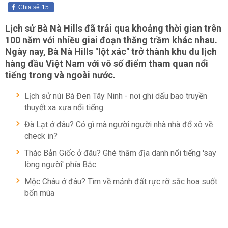
Chia sẻ
15
Lịch sử Bà Nà Hills đã trải qua khoảng thời gian trên
100 năm với nhiều giai đoạn thăng trầm khác nhau.
Ngày nay, Bà Nà Hills "lột xác" trở thành khu du lịch
hàng đầu Việt Nam với vô số điểm tham quan nổi
tiếng trong và ngoài nước.
Lịch sử núi Bà Đen Tây Ninh - nơi ghi dấu bao truyền
thuyết xa xưa nổi tiếng
Đà Lạt ở đâu? Có gì mà người người nhà nhà đổ xô về
check in?
Thác Bản Giốc ở đâu? Ghé thăm địa danh nổi tiếng 'say
lòng người' phía Bắc
Mộc Châu ở đâu? Tìm về mảnh đất rực rỡ sắc hoa suốt
bốn mùa