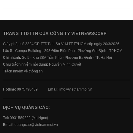
TRANG TTĐTTH CỦA CÔNG TY VIETNEWSCORP
Giấy phép số 3324/GP-TTĐT do Sở VH&TT TPHCM cấp ngày 20/3/2026
Lầu 5 - Compa Building - 293 Điện Biên Phủ - Phường Gia Định - TP.HCM
Chi nhánh:
Số 5 - Khu 38A Trần Phú - Phường Ba Đình - TP. Hà Nội
Chịu trách nhiệm nội dung:
Nguyễn Minh Quyết
Trách nhiệm về thông tin
Hotline:
0975798489
Email:
info@vietnammoi.vn
DỊCH VỤ QUẢNG CÁO:
Tel:
0931589222 (Ms Ngọc)
Email:
quangcao@vietnammoi.vn