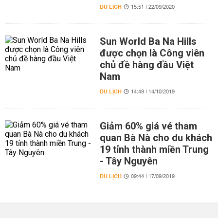
DU LỊCH
15:51 | 22/09/2020
Sun World Ba Na Hills
được chọn là Công viên
chủ đề hàng đầu Việt
Nam
DU LỊCH
14:49 | 14/10/2019
Giảm 60% giá vé tham
quan Bà Nà cho du khách
19 tỉnh thành miền Trung
- Tây Nguyên
DU LỊCH
09:44 | 17/09/2019