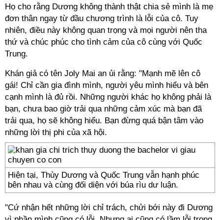
Họ cho rằng Dương không thành thật chia sẻ mình là mẹ
đơn thân ngay từ đầu chương trình là lỗi của cô. Tuy
nhiên, điều này không quan trọng và mọi người nên tha
thứ và chúc phúc cho tình cảm của cô cùng với Quốc
Trung.
Khán giả có tên Joly Mai an ủi rằng: "Mạnh mẽ lên cô
gái! Chỉ cần gia đình mình, người yêu mình hiểu và bên
cạnh mình là đủ rồi. Những người khác họ không phải là
bạn, chưa bao giờ trải qua những cảm xúc mà bạn đã
trải qua, họ sẽ không hiểu. Bạn đừng quá bận tâm vào
những lời thị phi của xã hội.
Hiện tại, Thùy Dương và Quốc Trung vẫn hạnh phúc
bên nhau và cùng đối diện với búa rìu dư luận.
"Cứ nhận hết những lời chỉ trách, chửi bới này đi Dương
vì phần mình cũng có lỗi. Nhưng ai cũng có lầm lỗi trong