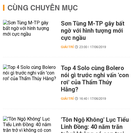
CÙNG CHUYÊN MỤC
Sơn Tùng M-TP gây bất
ngờ với hình tượng mới
cực ngầu
GIẢI TRÍ
23:00 | 17/06/2019
Top 4 Solo cùng Bolero
nói gì trước nghi vấn 'con
rơi' của Thẩm Thúy
Hằng?
GIẢI TRÍ
16:40 | 17/06/2019
'Tôn Ngộ Không' Lục Tiểu
Linh Đồng: 40 năm trăn