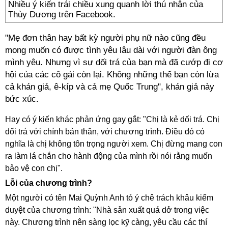
Nhiều ý kiến trái chiều xung quanh lời thú nhận của
Thùy Dương trên Facebook.
"Mẹ đơn thân hay bất kỳ người phụ nữ nào cũng đều
mong muốn có được tình yêu lâu dài với người đàn ông
mình yêu. Nhưng vì sự dối trá của bạn mà đã cướp đi cơ
hội của các cô gái còn lại. Không những thế bạn còn lừa
cả khán giả, ê-kíp và cả mẹ Quốc Trung", khán giả này
bức xúc.
Hay có ý kiến khác phản ứng gay gắt: "Chị là kẻ dối trá. Chị
dối trá với chính bản thân, với chương trình. Điều đó có
nghĩa là chị không tôn trọng người xem. Chị đừng mang con
ra làm lá chắn cho hành động của mình rồi nói rằng muốn
bảo vệ con chị".
Lỗi của chương trình?
Một người có tên Mai Quỳnh Anh tỏ ý chê trách khâu kiểm
duyệt của chương trình: "Nhà sản xuất quá dở trong việc
này. Chương trình nên sàng lọc kỹ càng, yêu cầu các thí