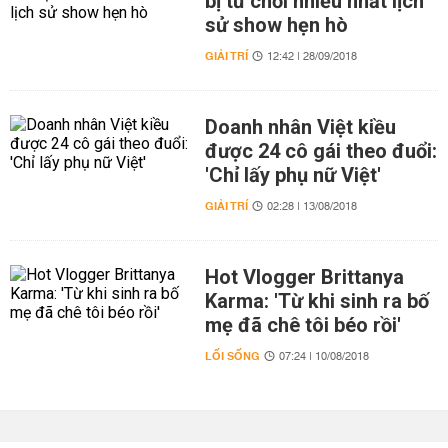
bị từ chối nhiều nhất lịch
sử show hẹn hò
GIẢI TRÍ
12:42 | 28/09/2018
Doanh nhân Việt kiều
được 24 cô gái theo đuổi:
'Chỉ lấy phụ nữ Việt'
GIẢI TRÍ
02:28 | 13/08/2018
Hot Vlogger Brittanya
Karma: 'Từ khi sinh ra bố
mẹ đã chê tôi béo rồi'
LỐI SỐNG
07:24 | 10/08/2018