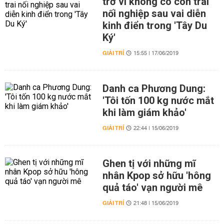
trở vì không có con trai
nối nghiệp sau vai diễn
kinh điển trong 'Tây Du
Ký'
GIẢI TRÍ
15:55 | 17/06/2019
Danh ca Phương Dung:
'Tôi tốn 100 kg nước mắt
khi làm giám khảo'
GIẢI TRÍ
22:44 | 15/06/2019
Ghen tị với những mĩ
nhân Kpop sở hữu 'hông
quả táo' vạn người mê
GIẢI TRÍ
21:48 | 15/06/2019