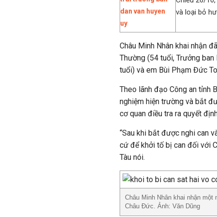
Chiều 26/10,
và loại bỏ hư
Châu Minh Nhân khai nhận đã 
Thường (54 tuổi, Trưởng ban
tuổi) và em Bùi Phạm Đức To
Theo lãnh đạo Công an tỉnh B
nghiệm hiện trường và bắt đư
cơ quan điều tra ra quyết định
“Sau khi bắt được nghi can v
cứ để khởi tố bị can đối với
Tàu nói.
Châu Minh Nhân khai nhận một m
Châu Đức. Ảnh: Văn Dũng