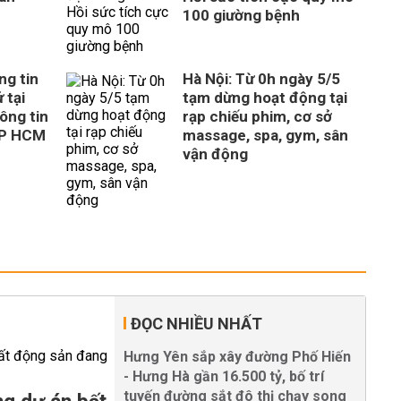
100 giường bệnh
ng tin
Hà Nội: Từ 0h ngày 5/5
 tại
tạm dừng hoạt động tại
ông tin
rạp chiếu phim, cơ sở
TP HCM
massage, spa, gym, sân
vận động
ĐỌC NHIỀU NHẤT
Hưng Yên sắp xây đường Phố Hiến
- Hưng Hà gần 16.500 tỷ, bố trí
tuyến đường sắt đô thị chạy song