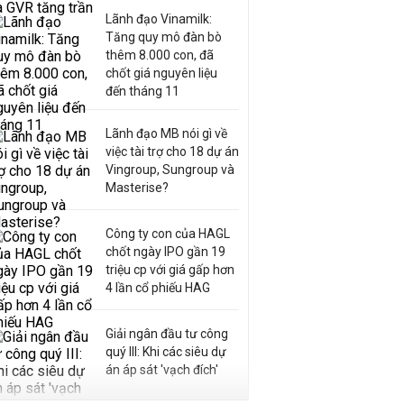
Lãnh đạo Vinamilk:
Tăng quy mô đàn bò
thêm 8.000 con, đã
chốt giá nguyên liệu
đến tháng 11
Lãnh đạo MB nói gì về
việc tài trợ cho 18 dự án
Vingroup, Sungroup và
Masterise?
Công ty con của HAGL
chốt ngày IPO gần 19
triệu cp với giá gấp hơn
4 lần cổ phiếu HAG
Giải ngân đầu tư công
quý III: Khi các siêu dự
án áp sát 'vạch đích'