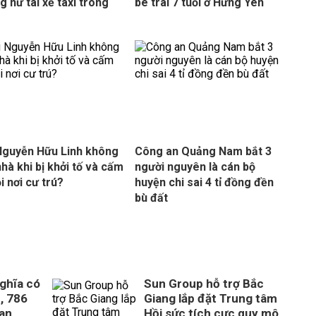
g nữ tài xế taxi trong
bé trai 7 tuổi ở Hưng Yên
guyễn Hữu Linh không
Công an Quảng Nam bắt 3
nhà khi bị khởi tố và cấm
người nguyên là cán bộ
i nơi cư trú?
huyện chi sai 4 tỉ đồng đền
bù đất
ghĩa có
Sun Group hỗ trợ Bắc
, 786
Giang lắp đặt Trung tâm
uan
Hồi sức tích cực quy mô