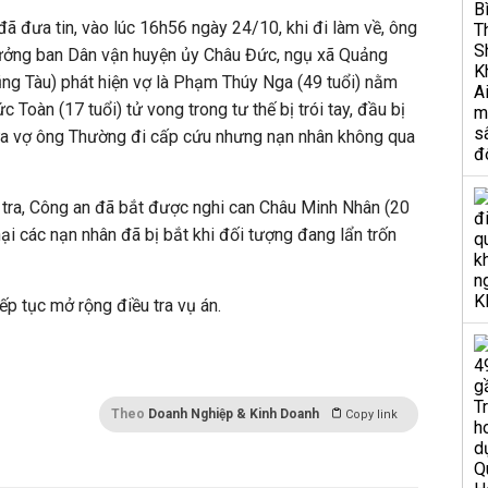
ã đưa tin, vào lúc 16h56 ngày 24/10, khi đi làm về, ông
rưởng ban Dân vận huyện ủy Châu Đức, ngụ xã Quảng
ng Tàu) phát hiện vợ là Phạm Thúy Nga (49 tuổi) nằm
c Toàn (17 tuổi) tử vong trong tư thế bị trói tay, đầu bị
ưa vợ ông Thường đi cấp cứu nhưng nạn nhân không qua
 tra, Công an đã bắt được nghi can Châu Minh Nhân (20
 hại các nạn nhân đã bị bắt khi đối tượng đang lẩn trốn
iếp tục mở rộng điều tra vụ án.
Theo
Doanh Nghiệp & Kinh Doanh
Copy link