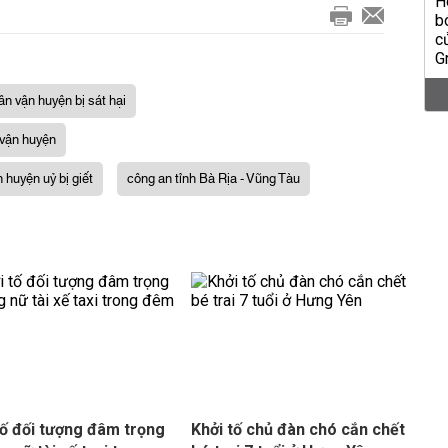
ân vận huyện bị sát hại
 vận huyện
 huyện uỷ bị giết
công an tỉnh Bà Rịa - Vũng Tàu
tố đối tượng đâm trọng
Khởi tố chủ đàn chó cắn chết