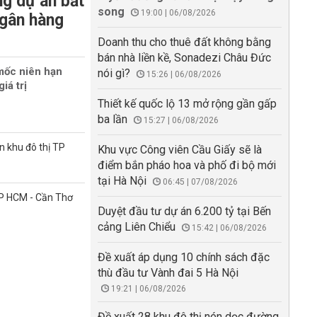
g dự án bất
song
19:00 | 06/08/2026
ngân hàng
Doanh thu cho thuê đất không bằng
bán nhà liền kề, Sonadezi Châu Đức
mốc niên hạn
nói gì?
15:26 | 06/08/2026
iá trị
Thiết kế quốc lộ 13 mở rộng gần gấp
ba lần
15:27 | 06/08/2026
n khu đô thị TP
Khu vực Công viên Cầu Giấy sẽ là
điểm bắn pháo hoa và phố đi bộ mới
tại Hà Nội
06:45 | 07/08/2026
TP HCM - Cần Thơ
Duyệt đầu tư dự án 6.200 tỷ tại Bến
cảng Liên Chiểu
15:42 | 06/08/2026
Đề xuất áp dụng 10 chính sách đặc
thù đầu tư Vành đai 5 Hà Nội
19:21 | 06/08/2026
Đề xuất 28 khu đô thị nén dọc đường