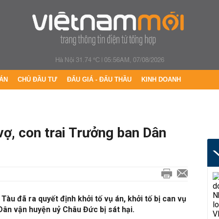
Hà Nội 31.74 °C
|
05:56AM, 07/08/2026
ÁN
CHỦ ĐẦU TƯ
ĐẤU GIÁ - ĐẤU THẦU
KINH DOANH
 vợ, con trai Trưởng ban Dân
Tàu đã ra quyết định khởi tố vụ án, khởi tố bị can vụ
Dân vận huyện uỷ Châu Đức bị sát hại.