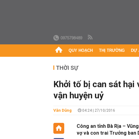
0975798489
QUY HOẠCH
THỊ TRƯỜNG
DỰ 
THỜI SỰ
Khởi tố bị can sát hại
vận huyện uỷ
Văn Dũng
04:24 | 27/10/2016
Công an tỉnh Bà Rịa – Vũng 
vợ và con trai Trưởng ban 