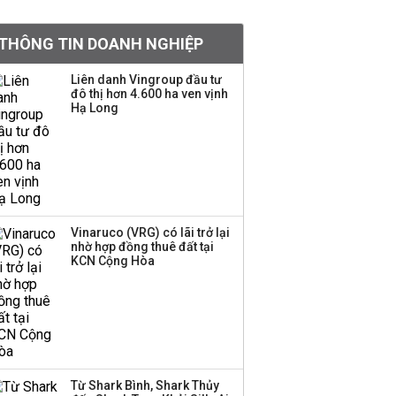
Việt Nam muốn phát
THÔNG TIN DOANH NGHIỆP
triển quỹ hưu trí: Từ tiết
kiệm gia đình thành
Liên danh Vingroup đầu tư
nguồn cấp vốn dài hạn
đô thị hơn 4.600 ha ven vịnh
và kinh nghiệm từ
Hạ Long
Malaysia
Quy mô quỹ PYN Elite
giảm hơn 2.100 tỷ đồng
sau tháng 7 ‘tồi tệ’
Vinaruco (VRG) có lãi trở lại
nhờ hợp đồng thuê đất tại
Iran xem xét cấm tàu
KCN Cộng Hòa
Mỹ qua eo biển
Hormuz, giá dầu bật
tăng trở lại
Thành viên HĐQT
VPBankS xin từ nhiệm
Từ Shark Bình, Shark Thủy