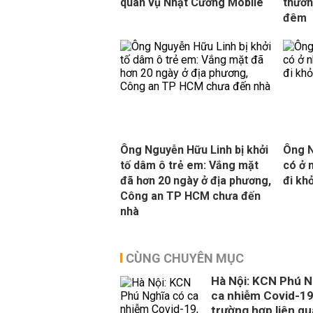
quan vụ Nhật Cường Mobile
thươn
đêm
Ông Nguyễn Hữu Linh bị khởi
Ông N
tố dâm ô trẻ em: Vắng mặt
có ở 
đã hơn 20 ngày ở địa phương,
đi khỏ
Công an TP HCM chưa đến
nhà
CÙNG CHUYÊN MỤC
Hà Nội: KCN Phú N
ca nhiễm Covid-19
trường hợp liên q