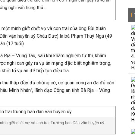
 cơ quan điều tra xác định chỉ có 1 nghi can gây ra vụ án
ớng nghi vấn hung thủ ...
một mình giết chết vợ và con trai của ông Bùi Xuân
 Dân vận huyện uỷ Châu Đức) là bà Phạm Thuý Nga (49
àn (17 tuổi)
à Rịa – Vũng Tàu, sau khi khám nghiệm tử thi, khám
ợc nghi can gây ra vụ án mạng đặc biệt nghiêm trọng,
 khởi tố vụ án để tiếp tục điều tra.
à thu thập đầy đủ chứng cứ, cơ quan công an đã đủ căn
 Châu Minh Nhân”, lãnh đạo Công an tỉnh Bà Rịa – Vũng
ình giết chết vợ và con trai Trưởng ban Dân vận huyện uỷ