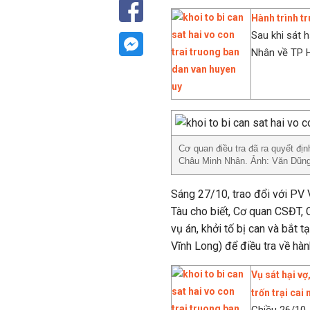
Hành trình tr
Sau khi sát 
Nhân về TP HC
Cơ quan điều tra đã ra quyết địn
Châu Minh Nhân. Ảnh: Văn Dũn
Sáng 27/10, trao đổi với PV 
Tàu cho biết, Cơ quan CSĐT, 
vụ án, khởi tố bị can và bắt 
Vĩnh Long) để điều tra về hành
Vụ sát hại v
trốn trại cai