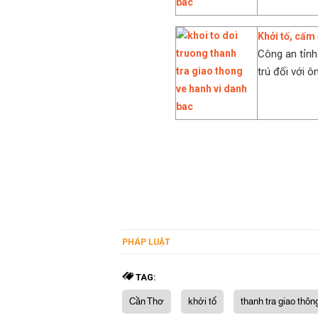
Khởi tố, cấm 
Công an tỉnh
trú đối với 
PHÁP LUẬT
TAG:
Cần Thơ
khởi tố
thanh tra giao thôn