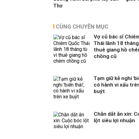
Thơ
CÙNG CHUYÊN MỤC
Vợ cũ bác sĩ Chiê
Thái lãnh 18 tháng 
thuê giang hồ ch
chồng cũ
Tạm giữ kẻ nghi 'biế
có hành vi xấu trê
buýt
Chăn dắt ăn xin: 
lột siêu lợi nhuận