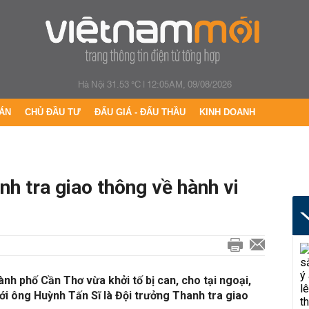
Hà Nội 31.53 °C
|
12:05AM, 09/08/2026
ÁN
CHỦ ĐẦU TƯ
ĐẤU GIÁ - ĐẤU THẦU
KINH DOANH
nh tra giao thông về hành vi
nh phố Cần Thơ vừa khởi tố bị can, cho tại ngoại,
với ông Huỳnh Tấn Sĩ là Đội trưởng Thanh tra giao