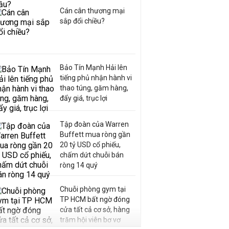
Cán cân thương mại
sắp đổi chiều?
Bảo Tín Mạnh Hải lên
tiếng phủ nhận hành vi
thao túng, găm hàng,
đẩy giá, trục lợi
Tập đoàn của Warren
Buffett mua ròng gần
20 tỷ USD cổ phiếu,
chấm dứt chuỗi bán
ròng 14 quý
Chuỗi phòng gym tại
TP HCM bất ngờ đóng
cửa tất cả cơ sở, hàng
trăm hội viên bơ vơ