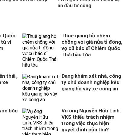
án đầu tư công
m Quốc
Thuê giang hồ chém
tù vì
chồng với giá nửa tỉ đồng,
ém
vợ cũ bác sĩ Chiêm Quốc
Thái hầu tòa
n thái',
Đang khám xét nhà, công
n xe
ty chủ doanh nghiệp kêu
giang hồ vây xe công an
Cuộc bóc
Vụ ông Nguyễn Hữu Linh:
VKS thiếu trách nhiệm
trong việc thực hiện
quyết định của tòa?