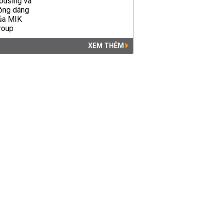
XEM THÊM
Vụ nổ lớn gần Đại học Cần
Thơ có thể do bom bi
THỜI SỰ
09:43 | 10/12/2018
Vụ đổi 100 USD bị phạt 90
triệu đồng: Giải đáp nghi vấn
"chim mồi", sự cân nhắc...
PHÁP LUẬT
00:08 | 29/10/2018