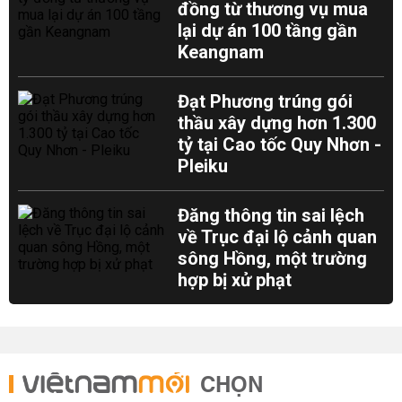
đồng từ thương vụ mua
lại dự án 100 tầng gần
Keangnam
Đạt Phương trúng gói
thầu xây dựng hơn 1.300
tỷ tại Cao tốc Quy Nhơn -
Pleiku
Đăng thông tin sai lệch
về Trục đại lộ cảnh quan
sông Hồng, một trường
hợp bị xử phạt
CHỌN