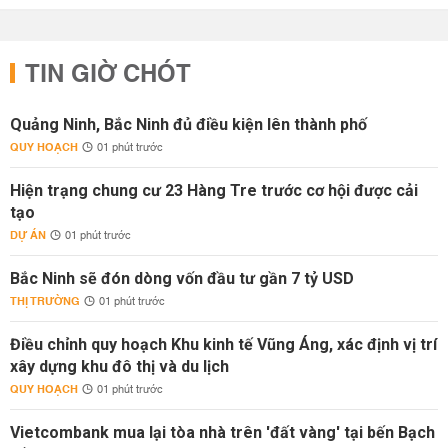
TIN GIỜ CHÓT
Quảng Ninh, Bắc Ninh đủ điều kiện lên thành phố
QUY HOẠCH
01 phút trước
Hiện trạng chung cư 23 Hàng Tre trước cơ hội được cải
tạo
DỰ ÁN
01 phút trước
Bắc Ninh sẽ đón dòng vốn đầu tư gần 7 tỷ USD
THỊ TRƯỜNG
01 phút trước
Điều chỉnh quy hoạch Khu kinh tế Vũng Áng, xác định vị trí
xây dựng khu đô thị và du lịch
QUY HOẠCH
01 phút trước
Vietcombank mua lại tòa nhà trên 'đất vàng' tại bến Bạch