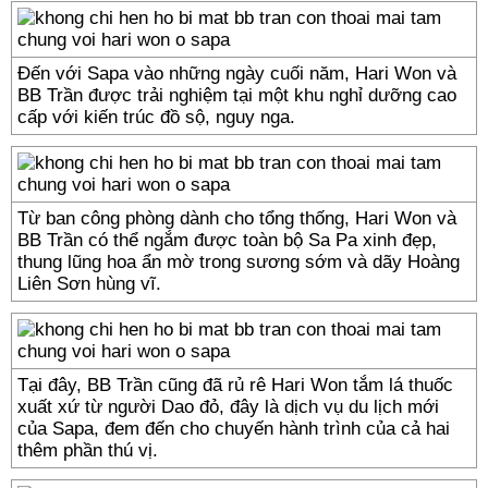
Đến với Sapa vào những ngày cuối năm, Hari Won và
BB Trần được trải nghiệm tại một khu nghỉ dưỡng cao
cấp với kiến trúc đồ sộ, nguy nga.
Từ ban công phòng dành cho tổng thống, Hari Won và
BB Trần có thể ngắm được toàn bộ Sa Pa xinh đẹp,
thung lũng hoa ẩn mờ trong sương sớm và dãy Hoàng
Liên Sơn hùng vĩ.
Tại đây, BB Trần cũng đã rủ rê Hari Won tắm lá thuốc
xuất xứ từ người Dao đỏ, đây là dịch vụ du lịch mới
của Sapa, đem đến cho chuyến hành trình của cả hai
thêm phần thú vị.