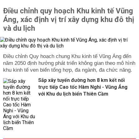
Điều chỉnh quy hoạch Khu kinh tế Vũng
Áng, xác định vị trí xây dựng khu đô thị
và du lịch
Điều chỉnh Quy hoạch chung Khu kinh tế Vũng Áng đến
năm 2050 định hướng phát triển không gian theo mô hình
khu kinh tế ven biển tổng hợp, đa ngành, đa chức năng.
Sắp xây tuyến đường hơn 8 km kết nối
trực tiếp Cao tốc Hàm Nghi - Vũng Áng
với Khu du lịch biển Thiên Cầm