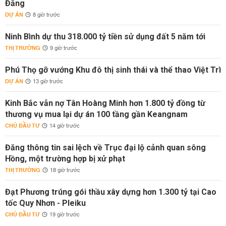
Đằng
DỰ ÁN
8 giờ trước
Ninh Bình dự thu 318.000 tỷ tiền sử dụng đất 5 năm tới
THỊ TRƯỜNG
9 giờ trước
Phú Thọ gỡ vướng Khu đô thị sinh thái và thể thao Việt Trì
DỰ ÁN
13 giờ trước
Kinh Bắc vẫn nợ Tân Hoàng Minh hơn 1.800 tỷ đồng từ
thương vụ mua lại dự án 100 tầng gần Keangnam
CHỦ ĐẦU TƯ
14 giờ trước
Đăng thông tin sai lệch về Trục đại lộ cảnh quan sông
Hồng, một trường hợp bị xử phạt
THỊ TRƯỜNG
18 giờ trước
Đạt Phương trúng gói thầu xây dựng hơn 1.300 tỷ tại Cao
tốc Quy Nhơn - Pleiku
CHỦ ĐẦU TƯ
19 giờ trước