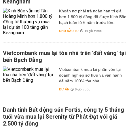
Keangnam
hơn 1.800 tỷ đồng đã được Kinh Bắc
hạch toán từ 6 năm trước liên...
CHỦ ĐẦU TƯ
14 giờ trước
Vietcombank mua lại tòa nhà trên 'đất vàng' tại
bến Bạch Đằng
Vietcombank mua lại phần vốn tại
doanh nghiệp sở hữu và vận hành
để nắm 100% tòa nhà...
DỰ ÁN
8 giờ trước
Danh tính Bất động sản Fortis, công ty 5 tháng
tuổi vừa mua lại Serenity từ Phát Đạt với giá
2.500 tỷ đồng