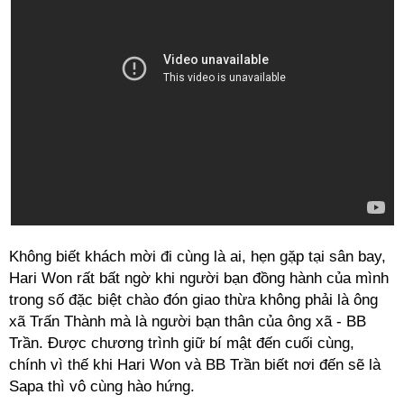
Không biết khách mời đi cùng là ai, hẹn gặp tại sân bay,
Hari Won rất bất ngờ khi người bạn đồng hành của mình
trong số đặc biệt chào đón giao thừa không phải là ông
xã Trấn Thành mà là người bạn thân của ông xã - BB
Trần. Được chương trình giữ bí mật đến cuối cùng,
chính vì thế khi Hari Won và BB Trần biết nơi đến sẽ là
Sapa thì vô cùng hào hứng.