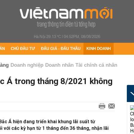
Hà Nội 29.13 °C
|
04:52PM, 08/08/2026
ÁN
CHỦ ĐẦU TƯ
ĐẤU GIÁ - ĐẤU THẦU
KINH DOANH
hàng
Doanh nghiệp
Doanh nhân
Tài chính cá nhân
ắc Á trong tháng 8/2021 không
ắc Á hiện đang triển khai khung lãi suất từ
với các kỳ hạn từ 1 tháng đến 36 tháng, nhận lãi