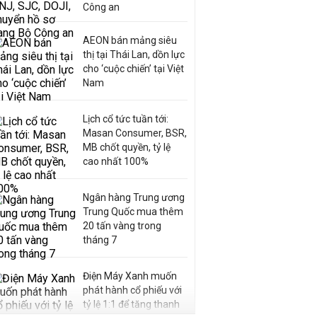
Công an
AEON bán mảng siêu
thị tại Thái Lan, dồn lực
cho ‘cuộc chiến’ tại Việt
Nam
Lịch cổ tức tuần tới:
Masan Consumer, BSR,
MB chốt quyền, tỷ lệ
cao nhất 100%
Ngân hàng Trung ương
Trung Quốc mua thêm
20 tấn vàng trong
tháng 7
Điện Máy Xanh muốn
phát hành cổ phiếu với
tỷ lệ 1:1 để tăng thanh