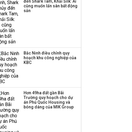
đến Shark Tam, Khải Silk: Ai
Huấn Hoa Hồng bỗng
cũng muốn lấn sân bất động
dưng ‘biến mất’, một
sản
công ty khác đã giải thể
Bắc Ninh điều chỉnh quy
hoạch khu công nghiệp của
KBC
Hơn 49ha đất gần Bãi
Trường quy hoạch cho dự
án Phú Quốc Housing và
bóng dáng của MIK Group