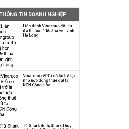
khoản
THÔNG TIN DOANH NGHIỆP
Sau nhịp điều chỉnh
mạnh, CTCK nhìn thấy
Liên danh Vingroup đầu tư
cơ hội ở nhóm cổ phiếu
đô thị hơn 4.600 ha ven vịnh
nào?
Hạ Long
Một thương hiệu thời
trang Việt đóng cửa
sau 5 năm hoạt động,
thanh lý toàn bộ cửa
hàng
Vinaruco (VRG) có lãi trở lại
nhờ hợp đồng thuê đất tại
TOP 10 ngân hàng lãi
KCN Cộng Hòa
lớn nhất từ kinh doanh
ngoại hối nửa đầu năm
2026: Vietcombank
quán quân, ACB dẫn
đầu nhóm tư nhân
Từ Shark Bình, Shark Thủy
Công ty 100 tỷ của