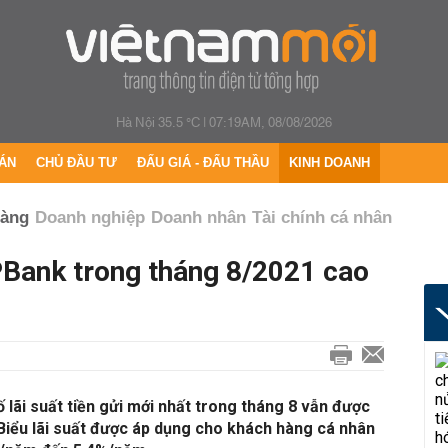
Hà Nội 35.5 °C
|
07:19AM, 08/08/2026
ÁN
CHỦ ĐẦU TƯ
ĐẤU GIÁ - ĐẤU THẦU
KINH DOANH
hàng
Doanh nghiệp
Doanh nhân
Tài chính cá nhân
PBank trong tháng 8/2021 cao
ãi suất tiền gửi mới nhất trong tháng 8 vẫn được
 Biểu lãi suất được áp dụng cho khách hàng cá nhân