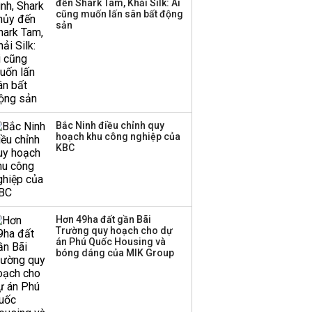
đến Shark Tam, Khải Silk: Ai
công ty khác đã giải thể
cũng muốn lấn sân bất động
sản
Bắc Ninh điều chỉnh quy
hoạch khu công nghiệp của
KBC
Hơn 49ha đất gần Bãi
Trường quy hoạch cho dự
án Phú Quốc Housing và
bóng dáng của MIK Group