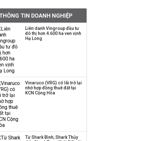
khoản
THÔNG TIN DOANH NGHIỆP
Quy hoạch 4 khu lấn
biển ở Phú Quốc
Liên danh Vingroup đầu tư
đô thị hơn 4.600 ha ven vịnh
Hạ Long
Một thương hiệu thời
trang Việt đóng cửa
sau 5 năm hoạt động,
thanh lý toàn bộ cửa
hàng
Vinaruco (VRG) có lãi trở lại
nhờ hợp đồng thuê đất tại
Dự án Sheraton Phú
KCN Cộng Hòa
Quốc bị buộc chấm dứt
hoạt động
Công ty 100 tỷ của
Huấn Hoa Hồng bỗng
Từ Shark Bình, Shark Thủy
dưng ‘biến mất’, một