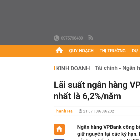
0975798489
QUY HOẠCH
THỊ TRƯỜNG
DỰ 
KINH DOANH
Tài chính - Ngân 
Lãi suất ngân hàng V
nhất là 6,2%/năm
Thanh Hạ
21:07 | 09/08/2021
Ngân hàng VPBank công bố l
giữ nguyên tại các kỳ hạn.