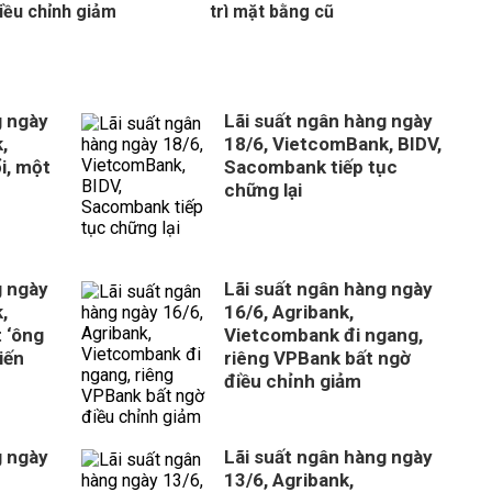
iều chỉnh giảm
trì mặt bằng cũ
g ngày
Lãi suất ngân hàng ngày
,
18/6, VietcomBank, BIDV,
i, một
Sacombank tiếp tục
chững lại
g ngày
Lãi suất ngân hàng ngày
,
16/6, Agribank,
 ‘ông
Vietcombank đi ngang,
iến
riêng VPBank bất ngờ
điều chỉnh giảm
g ngày
Lãi suất ngân hàng ngày
13/6, Agribank,