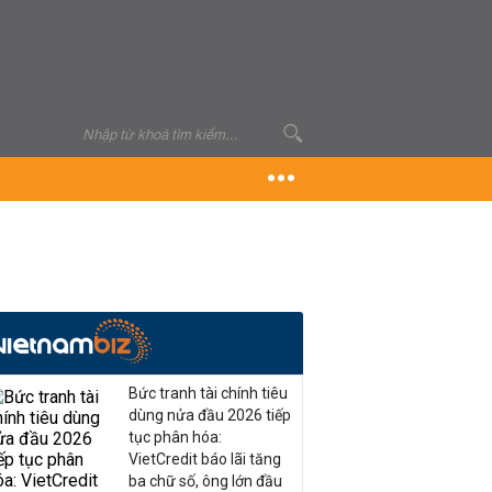
Bức tranh tài chính tiêu
dùng nửa đầu 2026 tiếp
tục phân hóa:
VietCredit báo lãi tăng
ba chữ số, ông lớn đầu