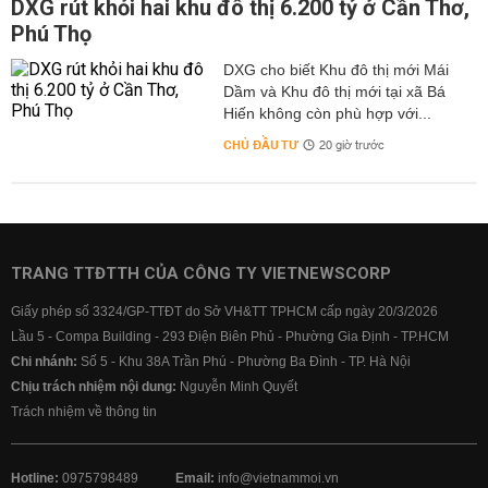
DXG rút khỏi hai khu đô thị 6.200 tỷ ở Cần Thơ,
Phú Thọ
DXG cho biết Khu đô thị mới Mái
Dầm và Khu đô thị mới tại xã Bá
Hiến không còn phù hợp với...
CHỦ ĐẦU TƯ
20 giờ trước
TRANG TTĐTTH CỦA CÔNG TY VIETNEWSCORP
Giấy phép số 3324/GP-TTĐT do Sở VH&TT TPHCM cấp ngày 20/3/2026
Lầu 5 - Compa Building - 293 Điện Biên Phủ - Phường Gia Định - TP.HCM
Chi nhánh:
Số 5 - Khu 38A Trần Phú - Phường Ba Đình - TP. Hà Nội
Chịu trách nhiệm nội dung:
Nguyễn Minh Quyết
Trách nhiệm về thông tin
Hotline:
0975798489
Email:
info@vietnammoi.vn