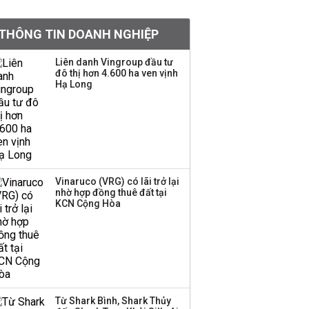
PNJ triệu tập họp bất
thường, dự kiến điều
THÔNG TIN DOANH NGHIỆP
chỉnh kế hoạch kinh
doanh 2026
Liên danh Vingroup đầu tư
đô thị hơn 4.600 ha ven vịnh
Kinh Bắc dự kiến cho
Hạ Long
thuê tối thiểu 100 ha
đất công nghiệp trong
nửa cuối năm
Trung Quốc tung đòn
đáp trả, siết xuất khẩu
Vinaruco (VRG) có lãi trở lại
drone và trừng phạt
nhờ hợp đồng thuê đất tại
doanh nghiệp Mỹ
KCN Cộng Hòa
Keppel ký thỏa thuận
bán toàn bộ vốn tại
Empire City, dự kiến thu
về 270 triệu USD
Từ Shark Bình, Shark Thủy