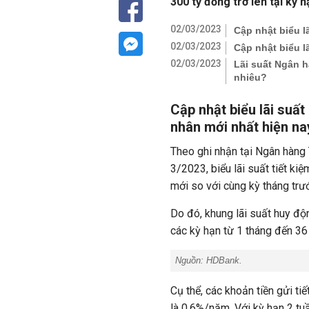
300 tỷ đồng trở lên tại kỳ hạ
02/03/2023
Cập nhật biểu l
02/03/2023
Cập nhật biểu l
02/03/2023
Lãi suất Ngân 
nhiêu?
Cập nhật biểu lãi su
nhân mới nhất hiện na
Theo ghi nhận tại Ngân hàn
3/2023, biểu lãi suất tiết k
mới so với cùng kỳ tháng trư
Do đó, khung lãi suất huy độ
các kỳ hạn từ 1 tháng đến 36 t
Nguồn: HDBank.
Cụ thể, các khoản tiền gửi ti
là 0,6%/năm. Với kỳ hạn 2 t