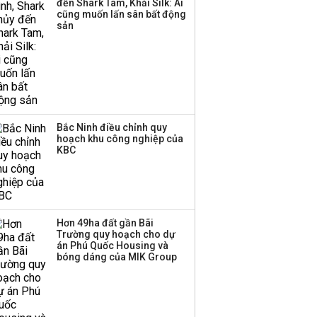
đến Shark Tam, Khải Silk: Ai
Sacombank phát hành
cũng muốn lấn sân bất động
ba đợt trái phiếu thu về
sản
hơn 3.600 tỷ, lãi suất
trả lên tới 10%/năm
Bắc Ninh điều chỉnh quy
hoạch khu công nghiệp của
KBC
Hơn 49ha đất gần Bãi
Trường quy hoạch cho dự
án Phú Quốc Housing và
bóng dáng của MIK Group