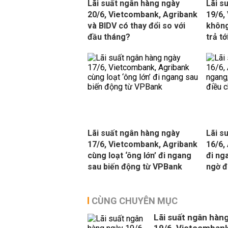
Lãi suất ngân hàng ngày
Lãi s
20/6, Vietcombank, Agribank
19/6,
và BIDV có thay đổi so với
không
đầu tháng?
trả t
Lãi suất ngân hàng ngày
Lãi s
17/6, Vietcombank, Agribank
16/6,
cùng loạt ‘ông lớn’ đi ngang
đi ng
sau biến động từ VPBank
ngờ đ
CÙNG CHUYÊN MỤC
Lãi suất ngân hàn