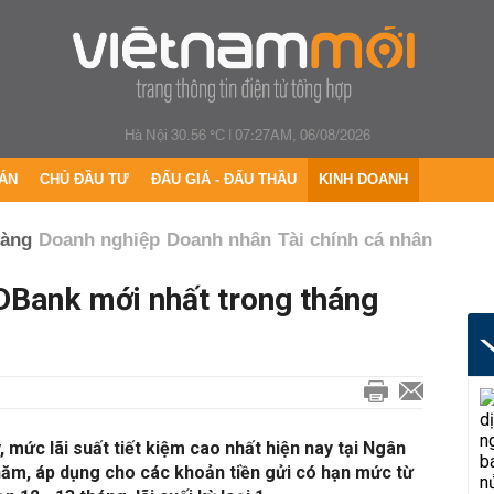
Hà Nội 30.56 °C
|
07:27AM, 06/08/2026
ÁN
CHỦ ĐẦU TƯ
ĐẤU GIÁ - ĐẤU THẦU
KINH DOANH
hàng
Doanh nghiệp
Doanh nhân
Tài chính cá nhân
DBank mới nhất trong tháng
 mức lãi suất tiết kiệm cao nhất hiện nay tại Ngân
ăm, áp dụng cho các khoản tiền gửi có hạn mức từ