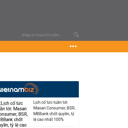
Lịch cổ tức tuần tới:
Masan Consumer, BSR,
MBBank chốt quyền, tỷ
lệ cao nhất 100%