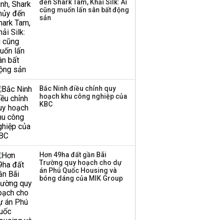
đến Shark Tam, Khải Silk: Ai
Huấn Hoa Hồng bỗng
cũng muốn lấn sân bất động
dưng ‘biến mất’, một
sản
công ty khác đã giải thể
Bắc Ninh điều chỉnh quy
hoạch khu công nghiệp của
KBC
Hơn 49ha đất gần Bãi
Trường quy hoạch cho dự
án Phú Quốc Housing và
bóng dáng của MIK Group