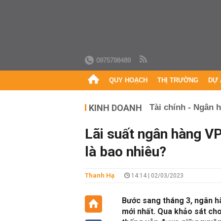
0975798489
QUY HOẠCH
THỊ TRƯỜNG
DỰ 
KINH DOANH
Tài chính - Ngân 
Lãi suất ngân hàng V
là bao nhiêu?
Thanh Hạ
14:14 | 02/03/2023
Bước sang tháng 3, ngân h
mới nhất. Qua khảo sát cho 