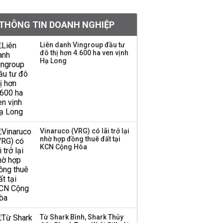
tỷ lệ 1:1 để tăng thanh
khoản
THÔNG TIN DOANH NGHIỆP
Sau nhịp điều chỉnh
Liên danh Vingroup đầu tư
đô thị hơn 4.600 ha ven vịnh
mạnh, CTCK nhìn thấy
Hạ Long
cơ hội ở nhóm cổ phiếu
nào?
Một thương hiệu thời
trang Việt đóng cửa
sau 5 năm hoạt động,
thanh lý toàn bộ cửa
Vinaruco (VRG) có lãi trở lại
nhờ hợp đồng thuê đất tại
hàng
KCN Cộng Hòa
DatVietVAC lãi sau thuế
135 tỷ đồng nửa đầu
năm, dồn 6 concert vào
cuối năm
Từ Shark Bình, Shark Thủy
Công ty 100 tỷ của