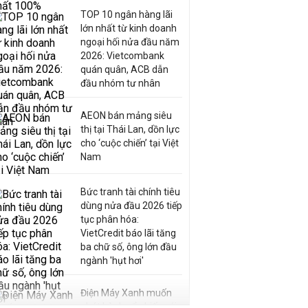
TOP 10 ngân hàng lãi
lớn nhất từ kinh doanh
ngoại hối nửa đầu năm
2026: Vietcombank
quán quân, ACB dẫn
đầu nhóm tư nhân
AEON bán mảng siêu
thị tại Thái Lan, dồn lực
cho ‘cuộc chiến’ tại Việt
Nam
Bức tranh tài chính tiêu
dùng nửa đầu 2026 tiếp
tục phân hóa:
VietCredit báo lãi tăng
ba chữ số, ông lớn đầu
ngành 'hụt hơi'
Điện Máy Xanh muốn
phát hành cổ phiếu với