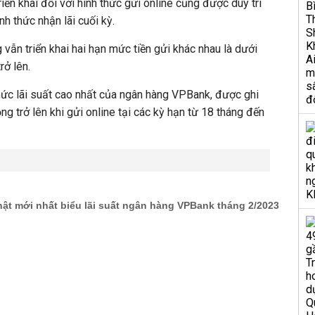
iển khai đối với hình thức gửi online cũng được duy trì
h thức nhận lãi cuối kỳ.
 vẫn triển khai hai hạn mức tiền gửi khác nhau là dưới
rở lên.
mức lãi suất cao nhất của ngân hàng VPBank, được ghi
g trở lên khi gửi online tại các kỳ hạn từ 18 tháng đến