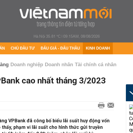
Hà Nội 35.81 °C
|
09:15AM, 08/08/2026
ÁN
CHỦ ĐẦU TƯ
ĐẤU GIÁ - ĐẤU THẦU
KINH DOANH
hàng
Doanh nghiệp
Doanh nhân
Tài chính cá nhân
PBank cao nhất tháng 3/2023
àng VPBank đã công bố biểu lãi suất huy động vốn
thấy, phạm vi lãi suất cho hình thức gửi truyền