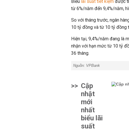
Biểu
lãi suất tiết kiệm
được tr
từ 6%/năm đến 9,4%/năm, hìn
So với tháng trước, ngân hàng
10 tỷ đồng và từ 10 tỷ đồng t
Hiện tại, 9,4%/năm đang là 
nhận với hạn mức từ 10 tỷ đồn
36 tháng.
Nguồn: VPBank
>>
Cập
nhật
mới
nhất
biểu lãi
suất