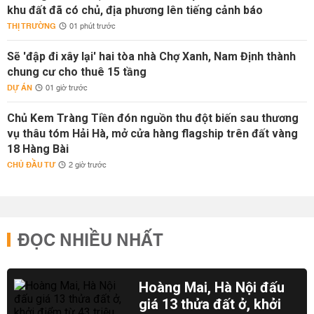
khu đất đã có chủ, địa phương lên tiếng cảnh báo
THỊ TRƯỜNG
01 phút trước
Sẽ 'đập đi xây lại' hai tòa nhà Chợ Xanh, Nam Định thành
chung cư cho thuê 15 tầng
DỰ ÁN
01 giờ trước
Chủ Kem Tràng Tiền đón nguồn thu đột biến sau thương
vụ thâu tóm Hải Hà, mở cửa hàng flagship trên đất vàng
18 Hàng Bài
CHỦ ĐẦU TƯ
2 giờ trước
ĐỌC NHIỀU NHẤT
Hoàng Mai, Hà Nội đấu
giá 13 thửa đất ở, khởi