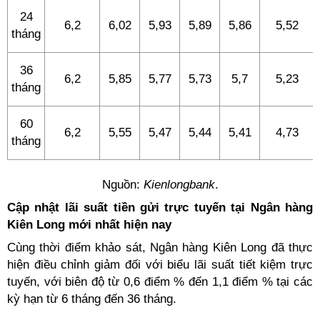
24
6,2
6,02
5,93
5,89
5,86
5,52
tháng
36
6,2
5,85
5,77
5,73
5,7
5,23
tháng
60
6,2
5,55
5,47
5,44
5,41
4,73
tháng
Nguồn:
Kienlongbank
.
Cập nhật lãi suất tiền gửi trực tuyến tại Ngân hàng
Kiên Long mới nhất hiện nay
Cùng thời điểm khảo sát, Ngân hàng Kiên Long đã thực
hiện điều chỉnh giảm đối với biểu lãi suất tiết kiệm trực
tuyến, với biên độ từ 0,6 điểm % đến 1,1 điểm % tại các
kỳ hạn từ 6 tháng đến 36 tháng.