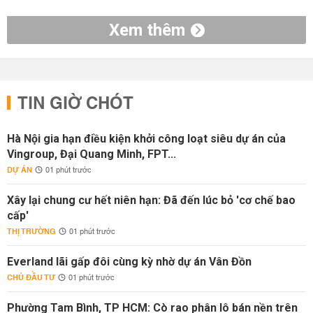
Xem thêm
TIN GIỜ CHÓT
Hà Nội gia hạn điều kiện khởi công loạt siêu dự án của
Vingroup, Đại Quang Minh, FPT...
DỰ ÁN
01 phút trước
Xây lại chung cư hết niên hạn: Đã đến lúc bỏ 'cơ chế bao
cấp'
THỊ TRƯỜNG
01 phút trước
Everland lãi gấp đôi cùng kỳ nhờ dự án Vân Đồn
CHỦ ĐẦU TƯ
01 phút trước
Phường Tam Bình, TP HCM: Cò rao phân lô bán nền trên