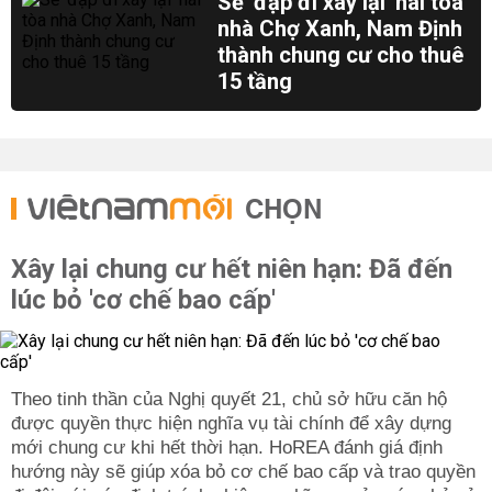
Sẽ 'đập đi xây lại' hai tòa
nhà Chợ Xanh, Nam Định
thành chung cư cho thuê
15 tầng
CHỌN
Xây lại chung cư hết niên hạn: Đã đến
lúc bỏ 'cơ chế bao cấp'
Theo tinh thần của Nghị quyết 21, chủ sở hữu căn hộ
được quyền thực hiện nghĩa vụ tài chính để xây dựng
mới chung cư khi hết thời hạn. HoREA đánh giá định
hướng này sẽ giúp xóa bỏ cơ chế bao cấp và trao quyền