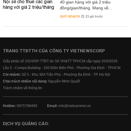
40 gian hàng với giá 2 triệu
đồng/gian/tháng. Mang về...
QUY HOẠCH
23 giờ trước
TRANG TTĐTTH CỦA CÔNG TY VIETNEWSCORP
Giấy phép số 3324/GP-TTĐT do Sở VH&TT TPHCM cấp ngày 20/3/2026
Lầu 5 - Compa Building - 293 Điện Biên Phủ - Phường Gia Định - TP.HCM
Chi nhánh:
Số 5 - Khu 38A Trần Phú - Phường Ba Đình - TP. Hà Nội
Chịu trách nhiệm nội dung:
Nguyễn Minh Quyết
Trách nhiệm về thông tin
Hotline:
0975798489
Email:
info@vietnammoi.vn
DỊCH VỤ QUẢNG CÁO: