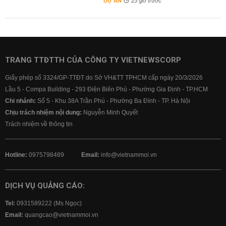
DỰ ÁN
23 giờ trước
TRANG TTĐTTH CỦA CÔNG TY VIETNEWSCORP
Giấy phép số 3324/GP-TTĐT do Sở VH&TT TPHCM cấp ngày 20/3/2026
Lầu 5 - Compa Building - 293 Điện Biên Phủ - Phường Gia Định - TP.HCM
Chi nhánh:
Số 5 - Khu 38A Trần Phú - Phường Ba Đình - TP. Hà Nội
Chịu trách nhiệm nội dung:
Nguyễn Minh Quyết
Trách nhiệm về thông tin
Hotline:
0975798489
Email:
info@vietnammoi.vn
DỊCH VỤ QUẢNG CÁO:
Tel:
0931589222 (Ms Ngọc)
Email:
quangcao@vietnammoi.vn