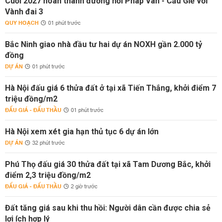
Cuối 2027 hoàn thành đường nối Pháp Vân - Cầu Giẽ với
Vành đai 3
QUY HOẠCH
01 phút trước
Bắc Ninh giao nhà đầu tư hai dự án NOXH gần 2.000 tỷ
đồng
DỰ ÁN
01 phút trước
Hà Nội đấu giá 6 thửa đất ở tại xã Tiến Thắng, khởi điểm 7
triệu đồng/m2
ĐẤU GIÁ - ĐẤU THẦU
01 phút trước
Hà Nội xem xét gia hạn thủ tục 6 dự án lớn
DỰ ÁN
32 phút trước
Phú Thọ đấu giá 30 thửa đất tại xã Tam Dương Bắc, khởi
điểm 2,3 triệu đồng/m2
ĐẤU GIÁ - ĐẤU THẦU
2 giờ trước
Đất tăng giá sau khi thu hồi: Người dân cần được chia sẻ
lợi ích hợp lý