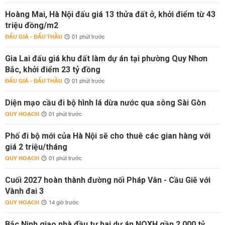
Hoàng Mai, Hà Nội đấu giá 13 thửa đất ở, khởi điểm từ 43
triệu đồng/m2
ĐẤU GIÁ - ĐẤU THẦU
01 phút trước
Gia Lai đấu giá khu đất làm dự án tại phường Quy Nhơn
Bắc, khởi điểm 23 tỷ đồng
ĐẤU GIÁ - ĐẤU THẦU
01 phút trước
Diện mạo cầu đi bộ hình lá dừa nước qua sông Sài Gòn
QUY HOẠCH
01 phút trước
Phố đi bộ mới của Hà Nội sẽ cho thuê các gian hàng với
giá 2 triệu/tháng
QUY HOẠCH
01 phút trước
Cuối 2027 hoàn thành đường nối Pháp Vân - Cầu Giẽ với
Vành đai 3
QUY HOẠCH
14 giờ trước
Bắc Ninh giao nhà đầu tư hai dự án NOXH gần 2.000 tỷ