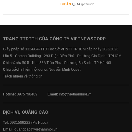
DỰ ÁN
14 giờ trước
TRANG TTĐTTH CỦA CÔNG TY VIETNEWSCORP
Giấy phép số 3324/GP-TTĐT do Sở VH&TT TPHCM cấp ngày 20/3/2026
Lầu 5 - Compa Building - 293 Điện Biên Phủ - Phường Gia Định - TP.HCM
Chi nhánh:
Số 5 - Khu 38A Trần Phú - Phường Ba Đình - TP. Hà Nội
Chịu trách nhiệm nội dung:
Nguyễn Minh Quyết
Trách nhiệm về thông tin
Hotline:
0975798489
Email:
info@vietnammoi.vn
DỊCH VỤ QUẢNG CÁO:
Tel:
0931589222 (Ms Ngọc)
Email:
quangcao@vietnammoi.vn