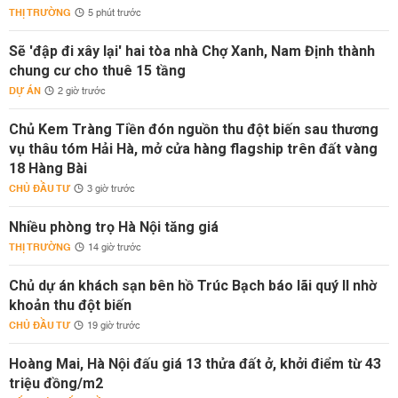
THỊ TRƯỜNG
5 phút trước
Sẽ 'đập đi xây lại' hai tòa nhà Chợ Xanh, Nam Định thành
chung cư cho thuê 15 tầng
DỰ ÁN
2 giờ trước
Chủ Kem Tràng Tiền đón nguồn thu đột biến sau thương
vụ thâu tóm Hải Hà, mở cửa hàng flagship trên đất vàng
18 Hàng Bài
CHỦ ĐẦU TƯ
3 giờ trước
Nhiều phòng trọ Hà Nội tăng giá
THỊ TRƯỜNG
14 giờ trước
Chủ dự án khách sạn bên hồ Trúc Bạch báo lãi quý II nhờ
khoản thu đột biến
CHỦ ĐẦU TƯ
19 giờ trước
Hoàng Mai, Hà Nội đấu giá 13 thửa đất ở, khởi điểm từ 43
triệu đồng/m2