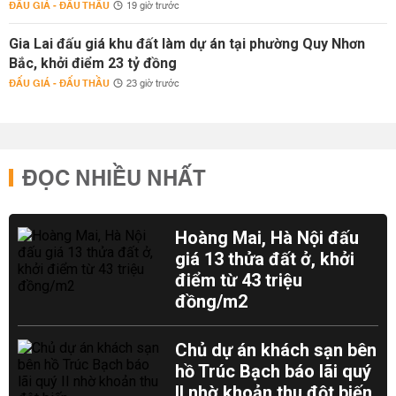
ĐẤU GIÁ - ĐẤU THẦU
19 giờ trước
Gia Lai đấu giá khu đất làm dự án tại phường Quy Nhơn
Bắc, khởi điểm 23 tỷ đồng
ĐẤU GIÁ - ĐẤU THẦU
23 giờ trước
ĐỌC NHIỀU NHẤT
Hoàng Mai, Hà Nội đấu
giá 13 thửa đất ở, khởi
điểm từ 43 triệu
đồng/m2
Chủ dự án khách sạn bên
hồ Trúc Bạch báo lãi quý
II nhờ khoản thu đột biến