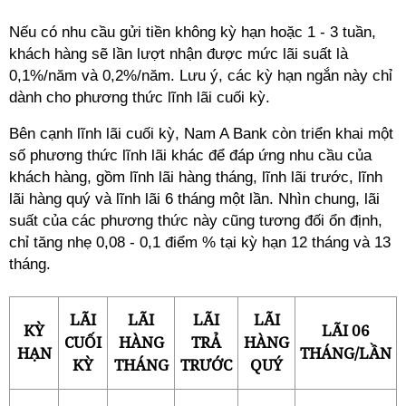
Nếu có nhu cầu gửi tiền không kỳ hạn hoặc 1 - 3 tuần,
khách hàng sẽ lần lượt nhận được mức lãi suất là
0,1%/năm và 0,2%/năm. Lưu ý, các kỳ hạn ngắn này chỉ
dành cho phương thức lĩnh lãi cuối kỳ.
Bên cạnh lĩnh lãi cuối kỳ, Nam A Bank còn triển khai một
số phương thức lĩnh lãi khác để đáp ứng nhu cầu của
khách hàng, gồm lĩnh lãi hàng tháng, lĩnh lãi trước, lĩnh
lãi hàng quý và lĩnh lãi 6 tháng một lần. Nhìn chung, lãi
suất của các phương thức này cũng tương đối ổn định,
chỉ tăng nhẹ 0,08 - 0,1 điểm % tại kỳ hạn 12 tháng và 13
tháng.
LÃI
LÃI
LÃI
LÃI
KỲ
LÃI 06
CUỐI
HÀNG
TRẢ
HÀNG
HẠN
THÁNG/LẦN
KỲ
THÁNG
TRƯỚC
QUÝ