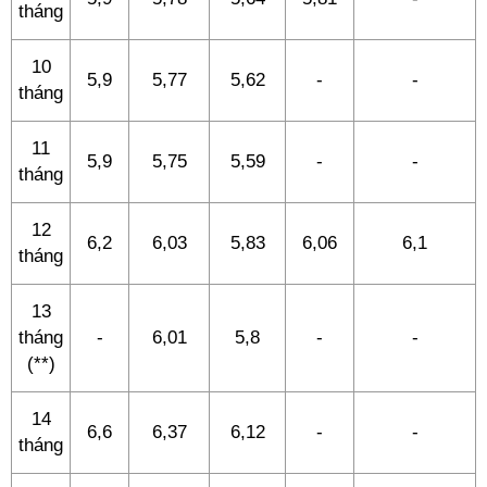
tháng
10
5,9
5,77
5,62
-
-
tháng
11
5,9
5,75
5,59
-
-
tháng
12
6,2
6,03
5,83
6,06
6,1
tháng
13
tháng
-
6,01
5,8
-
-
(**)
14
6,6
6,37
6,12
-
-
tháng