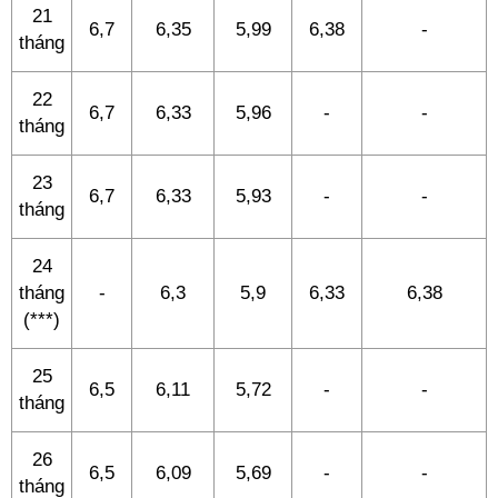
21
6,7
6,35
5,99
6,38
-
tháng
22
6,7
6,33
5,96
-
-
tháng
23
6,7
6,33
5,93
-
-
tháng
24
tháng
-
6,3
5,9
6,33
6,38
(***)
25
6,5
6,11
5,72
-
-
tháng
26
6,5
6,09
5,69
-
-
tháng