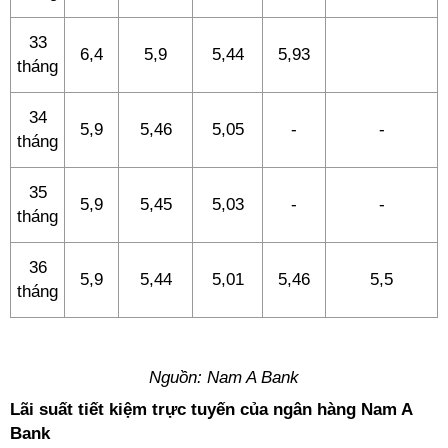
33
6,4
5,9
5,44
5,93
tháng
34
5,9
5,46
5,05
-
-
tháng
35
5,9
5,45
5,03
-
-
tháng
36
5,9
5,44
5,01
5,46
5,5
tháng
Nguồn:
Nam A Bank
Lãi suất tiết kiệm trực tuyến của ngân hàng Nam A
Bank