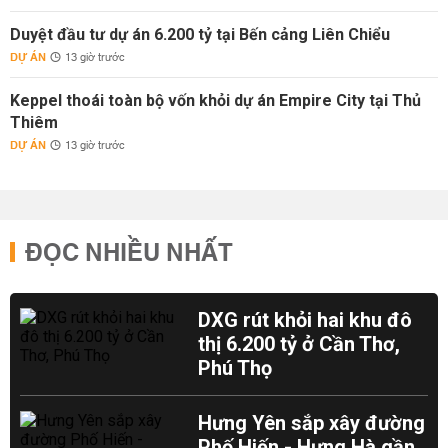
Duyệt đầu tư dự án 6.200 tỷ tại Bến cảng Liên Chiểu
DỰ ÁN
13 giờ trước
Keppel thoái toàn bộ vốn khỏi dự án Empire City tại Thủ
Thiêm
DỰ ÁN
13 giờ trước
ĐỌC NHIỀU NHẤT
DXG rút khỏi hai khu đô
thị 6.200 tỷ ở Cần Thơ,
Phú Thọ
Hưng Yên sắp xây đường
Phố Hiến - Hưng Hà gần