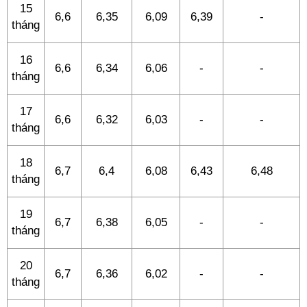
15
6,6
6,35
6,09
6,39
-
tháng
16
6,6
6,34
6,06
-
-
tháng
17
6,6
6,32
6,03
-
-
tháng
18
6,7
6,4
6,08
6,43
6,48
tháng
19
6,7
6,38
6,05
-
-
tháng
20
6,7
6,36
6,02
-
-
tháng