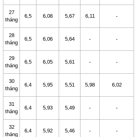
27
6,5
6,08
5,67
6,11
-
tháng
28
6,5
6,06
5,64
-
-
tháng
29
6,5
6,05
5,61
-
-
tháng
30
6,4
5,95
5,51
5,98
6,02
tháng
31
6,4
5,93
5,49
-
-
tháng
32
6,4
5,92
5,46
-
-
tháng