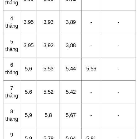
tháng
4
3,95
3,93
3,89
-
-
tháng
5
3,95
3,92
3,88
-
-
tháng
6
5,6
5,53
5,44
5,56
-
tháng
7
5,6
5,52
5,42
-
-
tháng
8
5,9
5,8
5,67
-
-
tháng
9
5,9
5,78
5,64
5,81
-