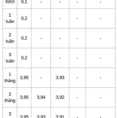
KKH
0,1
-
-
-
-
1
0,2
-
-
-
-
tuần
2
0,2
-
-
-
-
tuần
3
0,2
-
-
-
-
tuần
1
3,95
-
3,93
-
-
tháng
2
3,95
3,94
3,92
-
-
tháng
3
3,95
3,93
3,91
-
-