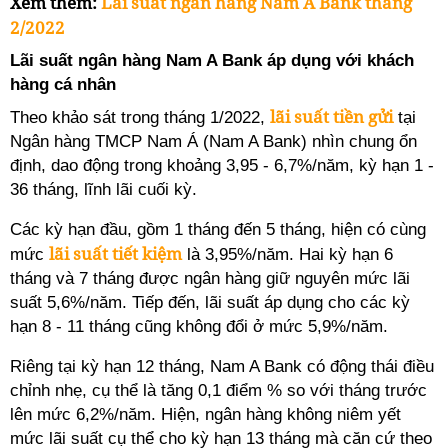
Xem thêm:
Lãi suất ngân hàng Nam A Bank tháng
2/2022
Lãi suất ngân hàng Nam A Bank áp dụng với khách
hàng cá nhân
lãi suất tiền gửi
Theo khảo sát trong tháng 1/2022,
tại
Ngân hàng TMCP Nam Á (Nam A Bank) nhìn chung ổn
định, dao động trong khoảng 3,95 - 6,7%/năm, kỳ hạn 1 -
36 tháng, lĩnh lãi cuối kỳ.
Các kỳ hạn đầu, gồm 1 tháng đến 5 tháng, hiện có cùng
lãi suất tiết kiệm
mức
là 3,95%/năm. Hai kỳ hạn 6
tháng và 7 tháng được ngân hàng giữ nguyên mức lãi
suất 5,6%/năm. Tiếp đến, lãi suất áp dụng cho các kỳ
hạn 8 - 11 tháng cũng không đổi ở mức 5,9%/năm.
Riêng tại kỳ hạn 12 tháng, Nam A Bank có động thái điều
chỉnh nhẹ, cụ thể là tăng 0,1 điểm % so với tháng trước
lên mức 6,2%/năm. Hiện, ngân hàng không niêm yết
mức lãi suất cụ thể cho kỳ hạn 13 tháng mà căn cứ theo