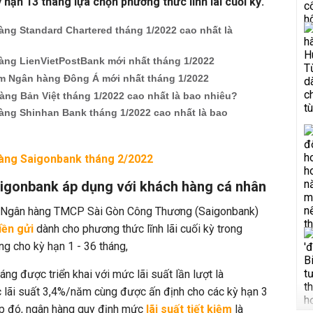
ỳ hạn 13 tháng lựa chọn phương thức lĩnh lãi cuối kỳ.
àng Standard Chartered tháng 1/2022 cao nhất là
hàng LienVietPostBank mới nhất tháng 1/2022
iệm Ngân hàng Đông Á mới nhất tháng 1/2022
àng Bản Việt tháng 1/2022 cao nhất là bao nhiêu?
àng Shinhan Bank tháng 1/2022 cao nhất là bao
hàng Saigonbank tháng 2/2022
aigonbank áp dụng với khách hàng cá nhân
, Ngân hàng TMCP Sài Gòn Công Thương (Saigonbank)
tiền gửi
dành cho phương thức lĩnh lãi cuối kỳ trong
g cho kỳ hạn 1 - 36 tháng,
áng được triển khai với mức lãi suất lần lượt là
lãi suất 3,4%/năm cùng được ấn định cho các kỳ hạn 3
iếp đó, ngân hàng quy định mức
lãi suất tiết kiệm
là