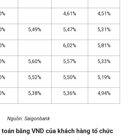
70%
4,61%
4,51%
60%
5,49%
5,47%
5,31%
20%
6,02%
5,81%
80%
5,60%
5,57%
5,33%
80%
5,52%
5,50%
5,19%
80%
5,38%
5,36%
4,94%
Nguồn: Saigonbank
nh toán bằng VND của khách hàng tổ chức