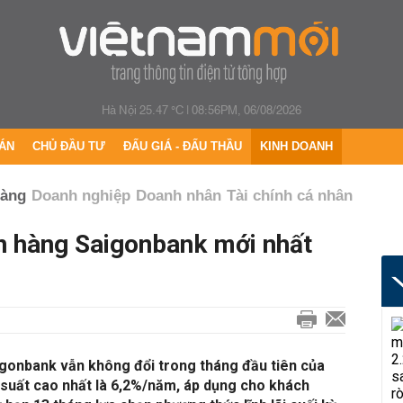
Hà Nội 25.47 °C
|
08:56PM, 06/08/2026
ÁN
CHỦ ĐẦU TƯ
ĐẤU GIÁ - ĐẤU THẦU
KINH DOANH
hàng
Doanh nghiệp
Doanh nhân
Tài chính cá nhân
ân hàng Saigonbank mới nhất
igonbank vẫn không đổi trong tháng đầu tiên của
 suất cao nhất là 6,2%/năm, áp dụng cho khách