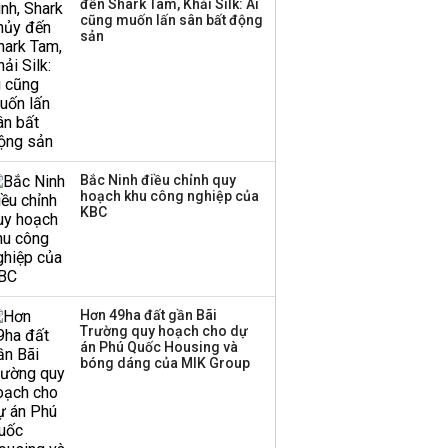
đến Shark Tam, Khải Silk: Ai
cũng muốn lấn sân bất động
Thị trường thường
sản
‘phất lên’ trong tháng 8,
nhóm ngành nào có
tiềm năng dẫn sóng?
Bắc Ninh điều chỉnh quy
hoạch khu công nghiệp của
KBC
Hơn 49ha đất gần Bãi
Trường quy hoạch cho dự
án Phú Quốc Housing và
bóng dáng của MIK Group