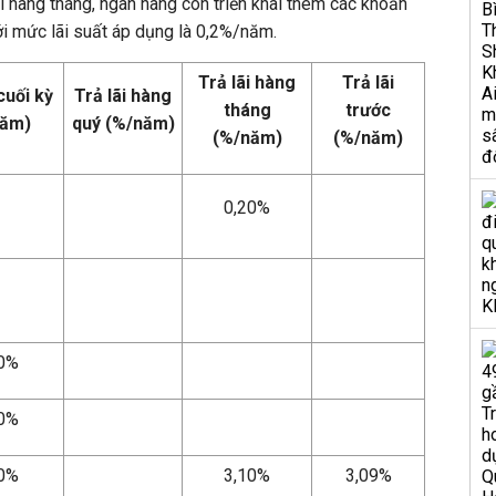
ãi hàng tháng, ngân hàng còn triển khai thêm các khoản
với mức lãi suất áp dụng là 0,2%/năm.
Trả lãi hàng
Trả lãi
cuối kỳ
Trả lãi hàng
tháng
trước
năm)
quý (%/năm)
(%/năm)
(%/năm)
0,20%
20%
20%
10%
3,10%
3,09%