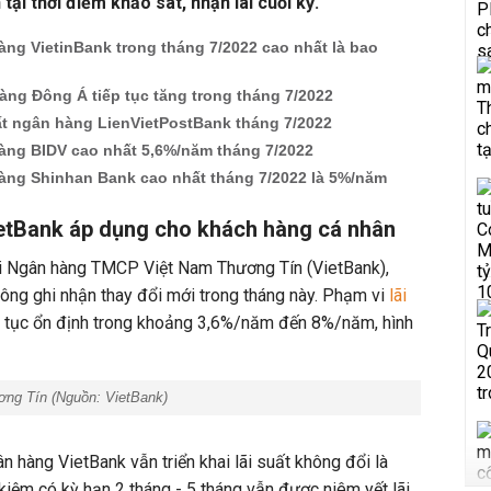
tại thời điểm khảo sát, nhận lãi cuối kỳ.
àng VietinBank trong tháng 7/2022 cao nhất là bao
àng Đông Á tiếp tục tăng trong tháng 7/2022
ất ngân hàng LienVietPostBank tháng 7/2022
hàng BIDV cao nhất 5,6%/năm tháng 7/2022
hàng Shinhan Bank cao nhất tháng 7/2022 là 5%/năm
ietBank áp dụng cho khách hàng cá nhân
tại Ngân hàng TMCP Việt Nam Thương Tín (VietBank),
hông ghi nhận thay đổi mới trong tháng này. Phạm vi
lãi
 tục ổn định trong khoảng 3,6%/năm đến 8%/năm, hình
g Tín (Nguồn: VietBank)
ân hàng VietBank vẫn triển khai lãi suất không đổi là
iệm có kỳ hạn 2 tháng - 5 tháng vẫn được niêm yết lãi