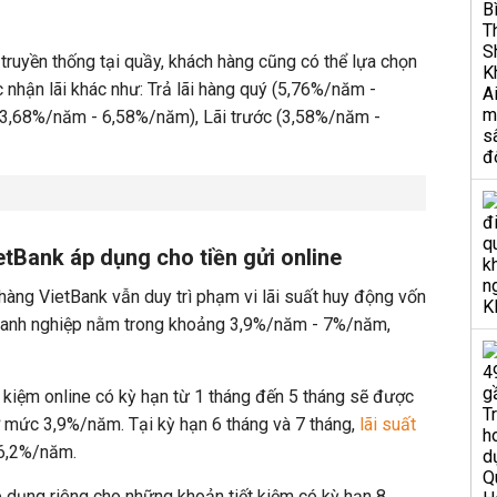
 truyền thống tại quầy, khách hàng cũng có thể lựa chọn
c nhận lãi khác như: Trả lãi hàng quý (5,76%/năm -
(3,68%/năm - 6,58%/năm), Lãi trước (3,58%/năm -
etBank áp dụng cho tiền gửi online
 hàng VietBank vẫn duy trì phạm vi lãi suất huy động vốn
oanh nghiệp nằm trong khoảng 3,9%/năm - 7%/năm,
t kiệm online có kỳ hạn từ 1 tháng đến 5 tháng sẽ được
ở mức 3,9%/năm. Tại kỳ hạn 6 tháng và 7 tháng,
lãi suất
 6,2%/năm.
 dụng riêng cho những khoản tiết kiệm có kỳ hạn 8