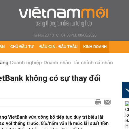
Hà Nội 29.13 °C
|
04:39PM, 08/08/2026
ÁN
CHỦ ĐẦU TƯ
ĐẤU GIÁ - ĐẤU THẦU
KINH DOANH
hàng
Doanh nghiệp
Doanh nhân
Tài chính cá nhân
etBank không có sự thay đổi
ng VietBank vừa công bố tiếp tục duy trì biểu lãi
so với tháng trước. 8%/năm vẫn là mức lãi suất tiền