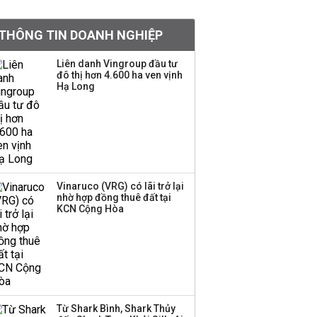
khoản
THÔNG TIN DOANH NGHIỆP
Sau nhịp điều chỉnh
mạnh, CTCK nhìn thấy
Liên danh Vingroup đầu tư
cơ hội ở nhóm cổ phiếu
đô thị hơn 4.600 ha ven vịnh
nào?
Hạ Long
Một thương hiệu thời
trang Việt đóng cửa
sau 5 năm hoạt động,
thanh lý toàn bộ cửa
hàng
Vinaruco (VRG) có lãi trở lại
nhờ hợp đồng thuê đất tại
TOP 10 ngân hàng lãi
KCN Cộng Hòa
lớn nhất từ kinh doanh
ngoại hối nửa đầu năm
2026: Vietcombank
quán quân, ACB dẫn
đầu nhóm tư nhân
Từ Shark Bình, Shark Thủy
Công ty 100 tỷ của