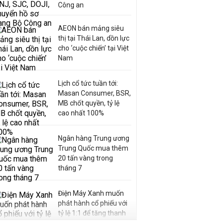
Công an
AEON bán mảng siêu
thị tại Thái Lan, dồn lực
cho ‘cuộc chiến’ tại Việt
Nam
Lịch cổ tức tuần tới:
Masan Consumer, BSR,
MB chốt quyền, tỷ lệ
cao nhất 100%
Ngân hàng Trung ương
Trung Quốc mua thêm
20 tấn vàng trong
tháng 7
Điện Máy Xanh muốn
phát hành cổ phiếu với
tỷ lệ 1:1 để tăng thanh