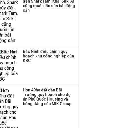
đến Shark Tam, Khải Silk: Ai
Huấn Hoa Hồng bỗng
cũng muốn lấn sân bất động
dưng ‘biến mất’, một
sản
công ty khác đã giải thể
Bắc Ninh điều chỉnh quy
hoạch khu công nghiệp của
KBC
Hơn 49ha đất gần Bãi
Trường quy hoạch cho dự
án Phú Quốc Housing và
bóng dáng của MIK Group