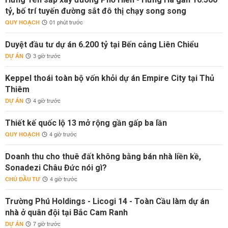
tỷ, bố trí tuyến đường sắt đô thị chạy song song
QUY HOẠCH
01 phút trước
Duyệt đầu tư dự án 6.200 tỷ tại Bến cảng Liên Chiểu
DỰ ÁN
3 giờ trước
Keppel thoái toàn bộ vốn khỏi dự án Empire City tại Thủ
Thiêm
DỰ ÁN
4 giờ trước
Thiết kế quốc lộ 13 mở rộng gần gấp ba lần
QUY HOẠCH
4 giờ trước
Doanh thu cho thuê đất không bằng bán nhà liền kề,
Sonadezi Châu Đức nói gì?
CHỦ ĐẦU TƯ
4 giờ trước
Trường Phú Holdings - Licogi 14 - Toàn Cầu làm dự án
nhà ở quân đội tại Bắc Cam Ranh
DỰ ÁN
7 giờ trước