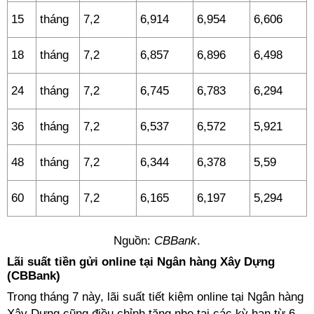
15
tháng
7,2
6,914
6,954
6,606
18
tháng
7,2
6,857
6,896
6,498
24
tháng
7,2
6,745
6,783
6,294
36
tháng
7,2
6,537
6,572
5,921
48
tháng
7,2
6,344
6,378
5,59
60
tháng
7,2
6,165
6,197
5,294
Nguồn:
CBBank
.
Lãi suất tiền gửi online tại Ngân hàng Xây Dựng
(CBBank)
Trong tháng 7 này, lãi suất tiết kiệm online tại Ngân hàng
Xây Dựng cũng điều chỉnh tăng nhẹ tại các kỳ hạn từ 6