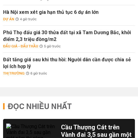
Hà Nội xem xét gia hạn thủ tục 6 dự án lớn
DỰ ÁN
4 giờ trước
Phú Thọ đấu giá 30 thửa đất tại xã Tam Dương Bắc, khởi
điểm 2,3 triệu đồng/m2
ĐẤU GIÁ - ĐẤU THẦU
5 giờ trước
Đất tăng giá sau khi thu hồi: Người dân cần được chia sẻ
lợi ích hợp lý
THỊ TRƯỜNG
6 giờ trước
ĐỌC NHIỀU NHẤT
Cầu Thượng Cát trên
Vành đai 3,5 sau gần một