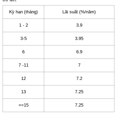
Kỳ hạn (tháng)
Lãi suất (%/năm)
1 - 2
3.9
3-5
3.95
6
6.9
7 -11
7
12
7.2
13
7.25
>=15
7.25