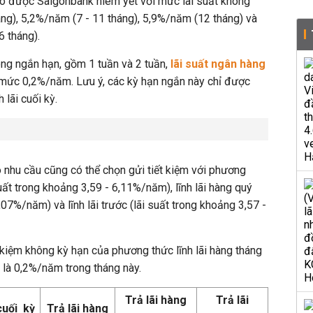
eo được Saigonbank niêm yết với mức lãi suất không
ng), 5,2%/năm (7 - 11 tháng), 5,9%/năm (12 tháng) và
6 tháng).
rong ngắn hạn, gồm 1 tuần và 2 tuần,
lãi suất ngân hàng
mức 0,2%/năm. Lưu ý, các kỳ hạn ngắn này chỉ được
 lãi cuối kỳ.
 nhu cầu cũng có thể chọn gửi tiết kiệm với phương
suất trong khoảng 3,59 - 6,11%/năm), lĩnh lãi hàng quý
,07%/năm) và lĩnh lãi trước (lãi suất trong khoảng 3,57 -
t kiệm không kỳ hạn của phương thức lĩnh lãi hàng tháng
i là 0,2%/năm trong tháng này.
Trả lãi hàng
Trả lãi
cuối kỳ
Trả lãi hàng