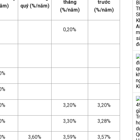
tháng
trước
năm)
quý (%/năm)
(%/năm)
(%/năm)
0,20%
20%
20%
20%
3,20%
3,20%
30%
3,30%
3,28%
60%
3,60%
3,59%
3,57%