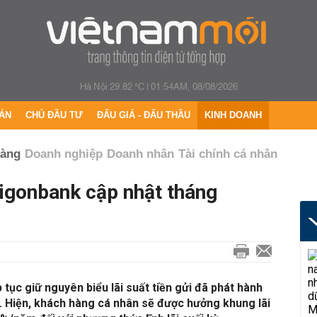
Hà Nội 29.82 °C
|
01:54AM, 08/08/2026
ÁN
CHỦ ĐẦU TƯ
ĐẤU GIÁ - ĐẤU THẦU
KINH DOANH
hàng
Doanh nghiệp
Doanh nhân
Tài chính cá nhân
aigonbank cập nhật tháng
tục giữ nguyên biểu lãi suất tiền gửi đã phát hành
. Hiện, khách hàng cá nhân sẽ được hưởng khung lãi