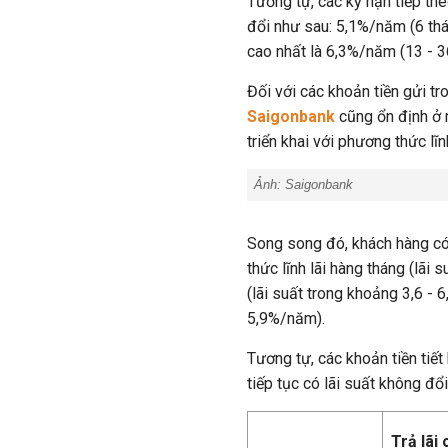
Tương tự, các kỳ hạn tiếp th
đổi như sau: 5,1%/năm (6 thá
cao nhất là 6,3%/năm (13 - 3
Đối với các khoản tiền gửi t
Saigonbank
cũng ổn định ở 
triển khai với phương thức lĩnh
Ảnh:
Saigonbank
Song song đó, khách hàng có
thức lĩnh lãi hàng tháng (lãi 
(lãi suất trong khoảng 3,6 - 6
5,9%/năm).
Tương tự, các khoản tiền tiế
tiếp tục có lãi suất không đổ
Trả lãi 