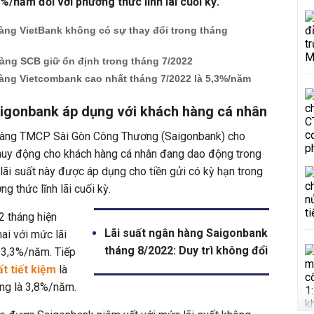
%/năm đối với phương thức lĩnh lãi cuối kỳ.
àng VietBank không có sự thay đổi trong tháng
àng SCB giữ ổn định trong tháng 7/2022
hàng Vietcombank cao nhất tháng 7/2022 là 5,3%/năm
aigonbank áp dụng với khách hàng cá nhân
 hàng TMCP Sài Gòn Công Thương (Saigonbank) cho
uy động cho khách hàng cá nhân đang dao động trong
lãi suất này được áp dụng cho tiền gửi có kỳ hạn trong
g thức lĩnh lãi cuối kỳ.
 2 tháng hiện
Lãi suất ngân hàng Saigonbank
ai với mức lãi
tháng 8/2022: Duy trì không đổi
à 3,3%/năm. Tiếp
ất tiết kiệm
là
áng là 3,8%/năm.