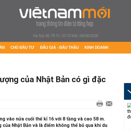
Hà Nội 36.78 °C
|
07:07AM, 09/08/2026
ÁN
CHỦ ĐẦU TƯ
ĐẤU GIÁ - ĐẤU THẦU
KINH DOANH
tượng của Nhật Bản có gì đặc
g vào nửa cuối thế kỉ 16 với 8 tầng và cao 58 m.
 của Nhật Bản và là điểm không thể bỏ qua khi du