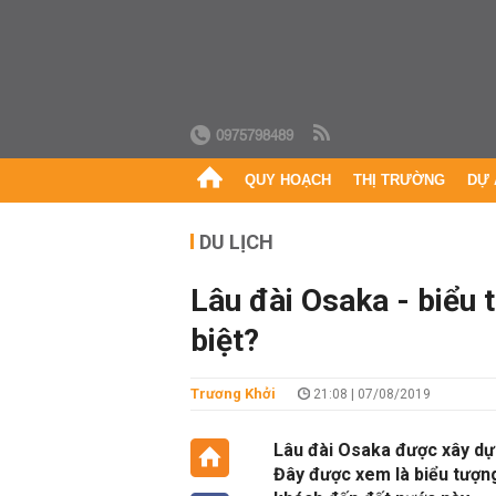
0975798489
QUY HOẠCH
THỊ TRƯỜNG
DỰ 
DU LỊCH
Lâu đài Osaka - biểu 
biệt?
Trương Khởi
21:08 | 07/08/2019
Lâu đài Osaka được xây dựn
Đây được xem là biểu tượng