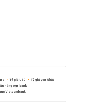
uro
Tỷ giá USD
Tỷ giá yen Nhật
gân hàng Agribank
hàng Vietcombank