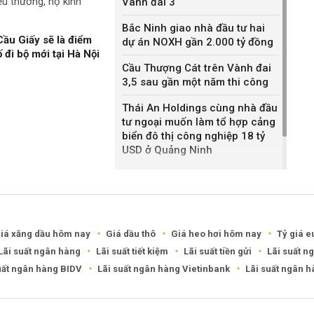
ểu thương, hộ kinh
Vành đai 3
Bắc Ninh giao nhà đầu tư hai
ầu Giấy sẽ là điểm
dự án NOXH gần 2.000 tỷ đồng
 đi bộ mới tại Hà Nội
Cầu Thượng Cát trên Vành đai
3,5 sau gần một năm thi công
Thái An Holdings cùng nhà đầu
tư ngoại muốn làm tổ hợp cảng
biển đô thị công nghiệp 18 tỷ
USD ở Quảng Ninh
Quy hoạch bốn khu lấn biển ở
Phú Quốc
iá xăng dầu hôm nay
Giá dầu thô
Giá heo hơi hôm nay
Tỷ giá e
Lãi suất ngân hàng
Lãi suất tiết kiệm
Lãi suất tiền gửi
Lãi suất n
uất ngân hàng BIDV
Lãi suất ngân hàng Vietinbank
Lãi suất ngân 