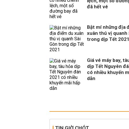
lệch, một số đườn
đã hết vé
Bật mí những địa 
xuân thú vị quanh
trong dịp Tết 202
Giá vé máy bay, tà
dịp Tết Nguyên đ
có nhiều khuyến m
dẫn
TIN GIỜ CHÓT