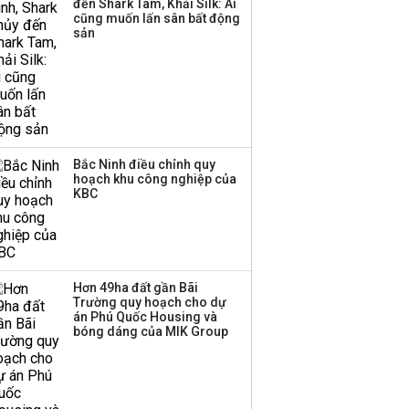
đến Shark Tam, Khải Silk: Ai
Bảng giá vàng hôm nay
cũng muốn lấn sân bất động
9/8 vàng SJC và nhẫn
sản
tròn leo dốc, nữ trang
tăng tới 6 triệu
đồng/lượng
Bắc Ninh điều chỉnh quy
hoạch khu công nghiệp của
KBC
Hơn 49ha đất gần Bãi
Trường quy hoạch cho dự
án Phú Quốc Housing và
bóng dáng của MIK Group