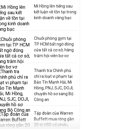
Mi Hồng lên tiếng sau
kết luận về tồn tại trong
kinh doanh vàng bạc
Chuỗi phòng gym tại
TP HCM bất ngờ đóng
cửa tất cả cơ sở, hàng
trăm hội viên bơ vơ
Thanh tra Chính phủ
chỉ ra loạt vi phạm tại
Bảo Tín Mạnh Hải, Mi
Hồng, PNJ, SJC, DOJI,
chuyển hồ sơ sang Bộ
Công an
Tập đoàn của Warren
Buffett mua ròng gần
20 tỷ USD cổ phiếu,