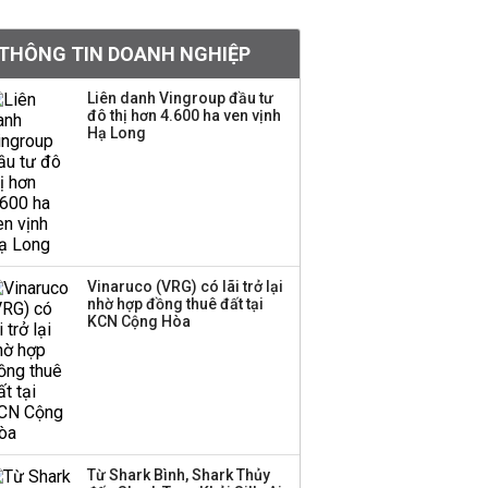
chấm dứt chuỗi bán
ròng 14 quý
THÔNG TIN DOANH NGHIỆP
Thanh tra Chính phủ đề
nghị sớm cấp phép
Liên danh Vingroup đầu tư
đô thị hơn 4.600 ha ven vịnh
nhập khẩu, sản xuất
Hạ Long
vàng miếng cho doanh
nghiệp
Iran đòi Mỹ rút quân để
mở lại eo biển Hormuz
Vinaruco (VRG) có lãi trở lại
nhờ hợp đồng thuê đất tại
KCN Cộng Hòa
TOP 10 ngân hàng lãi
lớn nhất từ kinh doanh
ngoại hối nửa đầu năm
2026: Vietcombank
quán quân, ACB dẫn
đầu nhóm tư nhân
Từ Shark Bình, Shark Thủy