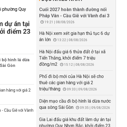
Cuối 2027 hoàn thành đường nối
Pháp Vân - Cầu Giẽ với Vành đai 3
m dự án tại
19:21 | 08/08/2026
ởi điểm 23
Hà Nội xem xét gia hạn thủ tục 6 dự
án lớn
13:22 | 08/08/2026
Hà Nội đấu giá 6 thửa đất ở tại xã
Tiến Thắng, khởi điểm 7 triệu
 bộ hình lá dừa
đồng/m2
15:12 | 08/08/2026
Sài Gòn
Phố đi bộ mới của Hà Nội sẽ cho
thuê các gian hàng với giá 2
triệu/tháng
09:33 | 09/08/2026
ian hàng với giá 2
Diện mạo cầu đi bộ hình lá dừa nước
qua sông Sài Gòn
09:35 | 09/08/2026
- Cầu Giẽ với Vành
Gia Lai đấu giá khu đất làm dự án tại
phường Quy Nhơn Bắc, khởi điểm 23