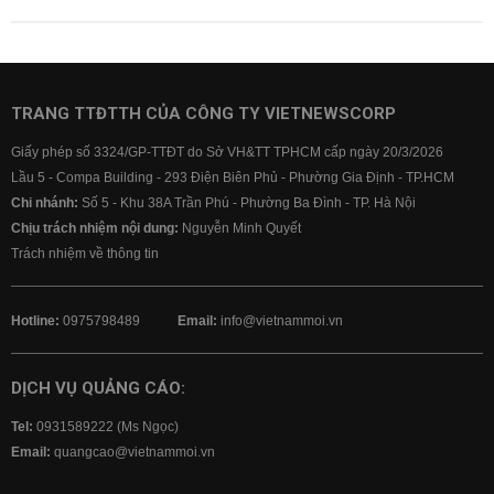
TRANG TTĐTTH CỦA CÔNG TY VIETNEWSCORP
Giấy phép số 3324/GP-TTĐT do Sở VH&TT TPHCM cấp ngày 20/3/2026
Lầu 5 - Compa Building - 293 Điện Biên Phủ - Phường Gia Định - TP.HCM
Chi nhánh:
Số 5 - Khu 38A Trần Phú - Phường Ba Đình - TP. Hà Nội
Chịu trách nhiệm nội dung:
Nguyễn Minh Quyết
Trách nhiệm về thông tin
Hotline:
0975798489
Email:
info@vietnammoi.vn
DỊCH VỤ QUẢNG CÁO:
Tel:
0931589222 (Ms Ngọc)
Email:
quangcao@vietnammoi.vn