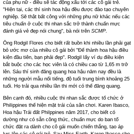
của phụ nữ - điều sẽ tác động xấu tới các cô gái trẻ.
"Hiện tại, các thí sinh hoa hậu đều được đào tạo chuyên
nghiệp. Sẽ thật bất công với những phụ nữ khác nếu các
tiêu chuẩn ở cuộc thi nhan sắc trở thành chuẩn mực
đánh giá vẻ đẹp nói chung", bà nói trên
SCMP
.
Ông Rodgil Flores cho biết rất buồn khi nhiều lần phải gạt
bỏ ước mơ của nhiều cô gái bởi "Để thành hoa hậu điều
kiện đầu tiên, bạn phải đẹp". Rodgil lấy ví dụ điều kiện
bắt buộc cho các học viên là có chiều cao từ 1,65 m trở
lên. Sáu thí sinh đăng quang hoa hậu năm nay đều là
những người mẫu nổi tiếng, độ tuổi trung bình khoảng 25
tuổi. Họ trải qua nhiều lần thi mới có thể đăng quang.
Bên cạnh đó, nhiều cuộc thi nhan sắc được tổ chức ở
Philippines thể hiện mặt trái của sân chơi. Karen Ibasco,
Hoa hậu Trái đất Philppines năm 2017, cho biết có
dường như có sẵn công thức, chuẩn mực do ban tổ
chức đặt ra dành cho cô gái muốn chiến thắng, tạo áp
lực lên các cô gái trẻ. Sau Miss Earth, Karen Ibasco cho