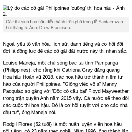
Các thí sinh hoa hậu diễu hành trên phố trong lễ Santacruzan
hồi tháng 5. Ảnh: Drew Francisco.
Ngoài yếu tố văn hóa, lịch sử, danh tiếng và cơ hội đổi
đời là động lực để các cô gái đất nước này thi nhan sắc.
Louise Maneja, một chủ sòng bạc tại tỉnh Pampanga
(Philippines), cho rằng khi Catriona Gray đăng quang
Hoa hậu Hoàn vũ 2018, các hoa hậu trở thành niềm tự
hào của người Philippines. "Giống việc võ sĩ Manny
Pacquiao so găng với 'Độc cô cầu bại' Floyd Mayweather
trong trận quyền Anh năm 2015 vậy. Cả nước sẽ theo dõi
các cuộc thi hoa hậu. Đó là cơ hội tuyệt vời cho các nhà
đầu tư", ông Maneja nói.
Rodgil Flores (52 tuổi) là một huấn luyện viên hoa hậu
nổi tiếng, có 23 năm theo nghề. Năm 1996, ông thành lập