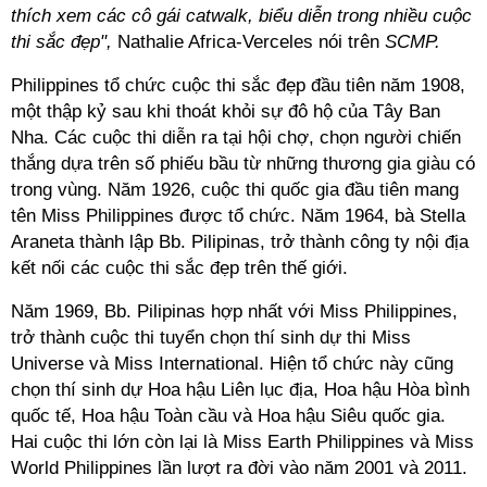
thích xem các cô gái catwalk, biểu diễn trong nhiều cuộc
thi sắc đẹp",
Nathalie Africa-Verceles nói trên
SCMP.
Philippines tổ chức cuộc thi sắc đẹp đầu tiên năm 1908,
một thập kỷ sau khi thoát khỏi sự đô hộ của Tây Ban
Nha. Các cuộc thi diễn ra tại hội chợ, chọn người chiến
thắng dựa trên số phiếu bầu từ những thương gia giàu có
trong vùng. Năm 1926, cuộc thi quốc gia đầu tiên mang
tên Miss Philippines được tổ chức. Năm 1964, bà Stella
Araneta thành lập Bb. Pilipinas, trở thành công ty nội địa
kết nối các cuộc thi sắc đẹp trên thế giới.
Năm 1969, Bb. Pilipinas hợp nhất với Miss Philippines,
trở thành cuộc thi tuyển chọn thí sinh dự thi Miss
Universe và Miss International. Hiện tổ chức này cũng
chọn thí sinh dự Hoa hậu Liên lục địa, Hoa hậu Hòa bình
quốc tế, Hoa hậu Toàn cầu và Hoa hậu Siêu quốc gia.
Hai cuộc thi lớn còn lại là Miss Earth Philippines và Miss
World Philippines lần lượt ra đời vào năm 2001 và 2011.