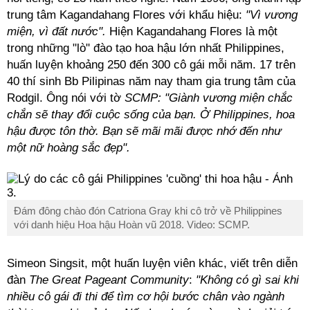
trung tâm Kagandahang Flores với khẩu hiệu:
"Vì vương
miện, vì đất nước".
Hiện Kagandahang Flores là một
trong những "lò" đào tạo hoa hậu lớn nhất Philippines,
huấn luyện khoảng 250 đến 300 cô gái mỗi năm. 17 trên
40 thí sinh Bb Pilipinas năm nay tham gia trung tâm của
Rodgil. Ông nói với tờ
SCMP:
"Giành vương miện chắc
chắn sẽ thay đổi cuộc sống của bạn. Ở Philippines, hoa
hậu được tôn thờ. Bạn sẽ mãi mãi được nhớ đến như
một nữ hoàng sắc đẹp".
Đám đông chào đón Catriona Gray khi cô trở về Philippines
với danh hiệu Hoa hậu Hoàn vũ 2018. Video: SCMP.
Simeon Singsit, một huấn luyện viên khác, viết trên diễn
đàn
The Great Pageant Community
:
"Không có gì sai khi
nhiều cô gái đi thi để tìm cơ hội bước chân vào ngành