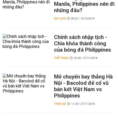
Manila, Philippines nên đi
những đâu?
DU LỊCH
08:22 | 10/12/2019
Chính sách nhập tịch -
Chìa khóa thành công
của bóng đá Philippines
THỂ THAO
22:56 | 27/11/2018
Mở chuyến bay thẳng Hà
Nội - Bacolod để cổ vũ
bán kết Việt Nam vs
Philippines
THỜI SỰ
11:30 | 27/11/2018