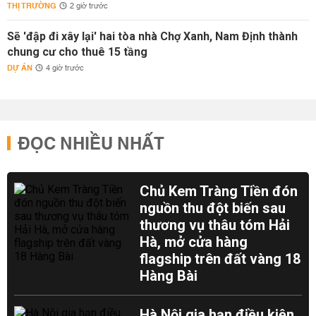
THỊ TRƯỜNG
2 giờ trước
Sẽ 'đập đi xây lại' hai tòa nhà Chợ Xanh, Nam Định thành
chung cư cho thuê 15 tầng
DỰ ÁN
4 giờ trước
ĐỌC NHIỀU NHẤT
Chủ Kem Tràng Tiền đón
nguồn thu đột biến sau
thương vụ thâu tóm Hải
Hà, mở cửa hàng
flagship trên đất vàng 18
Hàng Bài
Hà Nội gia hạn điều kiện