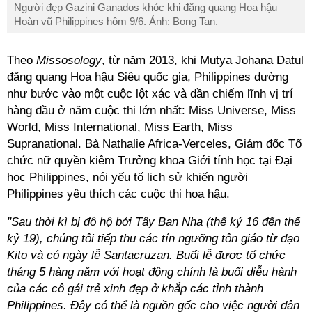
Người đẹp Gazini Ganados khóc khi đăng quang Hoa hậu
Hoàn vũ Philippines hôm 9/6. Ảnh: Bong Tan.
Theo
Missosology
, từ năm 2013, khi Mutya Johana Datul
đăng quang Hoa hậu Siêu quốc gia, Philippines dường
như bước vào một cuộc lột xác và dần chiếm lĩnh vị trí
hàng đầu ở năm cuộc thi lớn nhất: Miss Universe, Miss
World, Miss International, Miss Earth, Miss
Supranational. Bà Nathalie Africa-Verceles, Giám đốc Tổ
chức nữ quyền kiêm Trưởng khoa Giới tính học tại Đại
học Philippines, nói yếu tố lịch sử khiến người
Philippines yêu thích các cuộc thi hoa hậu.
"Sau thời
kì
bị đô hộ bởi Tây Ban Nha (thế kỷ 16 đến thế
kỷ 19), chúng tôi tiếp thu các tín ngưỡng tôn giáo từ đạo
Kito và có ngày lễ Santacruzan. Buổi lễ được tổ chức
tháng 5 hàng năm với hoạt động chính là buổi diễu hành
của các cô gái trẻ xinh đẹp ở khắp các tỉnh thành
Philippines. Đây có thể là nguồn gốc cho việc người dân