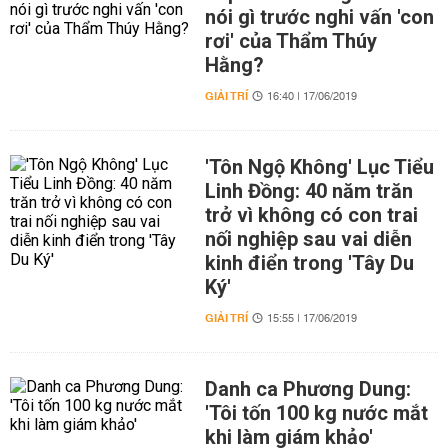
nói gì trước nghi vấn 'con
rơi' của Thẩm Thúy
Hằng?
GIẢI TRÍ
16:40 | 17/06/2019
'Tôn Ngộ Không' Lục Tiểu
Linh Đồng: 40 năm trăn
trở vì không có con trai
nối nghiệp sau vai diễn
kinh điển trong 'Tây Du
Ký'
GIẢI TRÍ
15:55 | 17/06/2019
Danh ca Phương Dung:
'Tôi tốn 100 kg nước mắt
khi làm giám khảo'