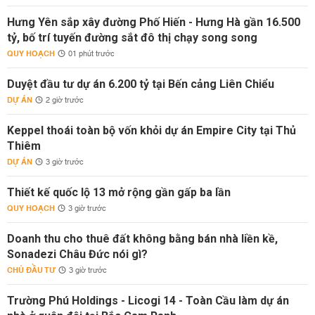
Hưng Yên sắp xây đường Phố Hiến - Hưng Hà gần 16.500
tỷ, bố trí tuyến đường sắt đô thị chạy song song
QUY HOẠCH
01 phút trước
Duyệt đầu tư dự án 6.200 tỷ tại Bến cảng Liên Chiểu
DỰ ÁN
2 giờ trước
Keppel thoái toàn bộ vốn khỏi dự án Empire City tại Thủ
Thiêm
DỰ ÁN
3 giờ trước
Thiết kế quốc lộ 13 mở rộng gần gấp ba lần
QUY HOẠCH
3 giờ trước
Doanh thu cho thuê đất không bằng bán nhà liền kề,
Sonadezi Châu Đức nói gì?
CHỦ ĐẦU TƯ
3 giờ trước
Trường Phú Holdings - Licogi 14 - Toàn Cầu làm dự án