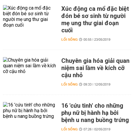
Xúc động ca mổ đặc biệt
đón bé sơ sinh từ người
mẹ ung thư giai đoạn
cuối
LỐI SỐNG
00:55 | 23/05/2019
Chuyên gia hóa giải quan
niệm sai lầm về kích cỡ
cậu nhỏ
LỐI SỐNG
09:33 | 12/05/2019
16 'cứu tinh' cho những
phụ nữ bị hành hạ bởi
bệnh u nang buồng trứng
LỐI SỐNG
07:26 | 02/05/2019