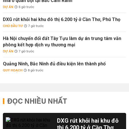
nhà ở quân đội tại Bắc Cam Ranh
DỰ ÁN
6 giờ trước
DXG rút khỏi hai khu đô thị 6.200 tỷ ở Cần Thơ, Phú Thọ
CHỦ ĐẦU TƯ
7 giờ trước
Hà Nội chuyển đổi đất Tây Tựu làm dự án trung tâm văn
phòng kết hợp dịch vụ thương mại
DỰ ÁN
7 giờ trước
Quảng Ninh, Bắc Ninh đủ điều kiện lên thành phố
QUY HOẠCH
8 giờ trước
ĐỌC NHIỀU NHẤT
DXG rút khỏi hai khu đô
thị 6.200 tỷ ở Cần Thơ,