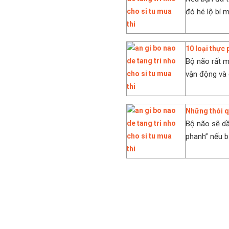
đó hé lộ bí mậ
10 loại thực
Bộ não rất m
vận động và 
Những thói q
Bộ não sẽ dầ
phanh” nếu b