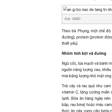
Ảnh:
WMD
Theo bà Phụng, một chế độ 
đường), protein (protein độn
thiết yếu).
Nhóm tinh bột và đường
Ngũ cốc, lúa mạch và bánh mì
nguồn năng lượng cao, nhiều
mía bằng lượng nhỏ mật ong 
Trái cây và rau quả như cam q
vitamin C, tăng cường miễn
lạnh. Bữa ăn hàng ngày nên 
bắp, rau bina) hoặc màu cam,
thức ăn này cung cấp beta-c