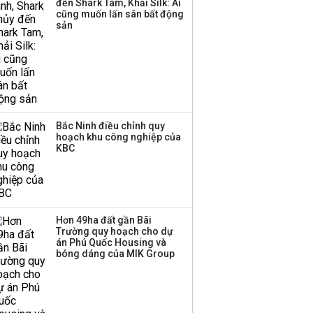
Thị trường thường
đến Shark Tam, Khải Silk: Ai
cũng muốn lấn sân bất động
‘phất lên’ trong tháng 8,
sản
nhóm ngành nào có
tiềm năng dẫn sóng?
Bắc Ninh điều chỉnh quy
hoạch khu công nghiệp của
KBC
Hơn 49ha đất gần Bãi
Trường quy hoạch cho dự
án Phú Quốc Housing và
bóng dáng của MIK Group