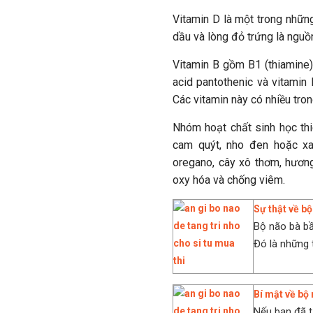
Vitamin D là một trong nhữn
dầu và lòng đỏ trứng là nguồ
Vitamin B gồm B1 (thiamine), B
acid pantothenic và vitamin 
Các vitamin này có nhiều tron
Nhóm hoạt chất sinh học thi
cam quýt, nho đen hoặc xan
oregano, cây xô thơm, hương
oxy hóa và chống viêm.
Sự thật về b
Bộ não bà bầ
Đó là những 
Bí mật về bộ
Nếu bạn đã t