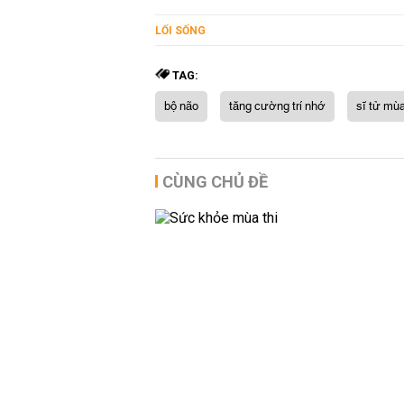
LỐI SỐNG
TAG:
bộ não
tăng cường trí nhớ
sĩ tử mùa
CÙNG CHỦ ĐỀ