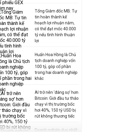
Tổng Giám đốc MB: Tự
tin hoàn thành kế
hoạch lợi nhuận năm,
có thể đạt mốc 40.000
tỷ nếu tình hình thuận
lợi
Huấn Hoa Hồng là Chủ
tịch doanh nghiệp vốn
100 tỷ, góp cổ phần
trong hai doanh nghiệp
khác
AI trở nên 'đáng sợ' hơn
Bitcoin: Giới đầu tư tháo
chạy vì thị trường bốc
hơi 40%, 150 tỷ USD bị
rút không thương tiếc
Doanh nghiệp duy nhất