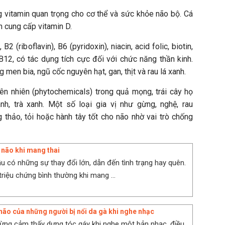
g vitamin quan trọng cho cơ thể và sức khỏe não bộ. Cá
n cung cấp vitamin D.
2 (riboflavin), B6 (pyridoxin), niacin, acid folic, biotin,
B12, có tác dụng tích cực đối với chức năng thần kinh.
g men bia, ngũ cốc nguyên hạt, gan, thịt và rau lá xanh.
ên nhiên (phytochemicals) trong quả mọng, trái cây họ
h, trà xanh. Một số loại gia vị như gừng, nghệ, rau
 thảo, tỏi hoặc hành tây tốt cho não nhờ vai trò chống
ộ não khi mang thai
u có những sự thay đổi lớn, dẫn đến tình trạng hay quên.
triệu chứng bình thường khi mang ...
 não của những người bị nổi da gà khi nghe nhạc
ừng cảm thấy dựng tóc gáy khi nghe một bản nhạc, điều