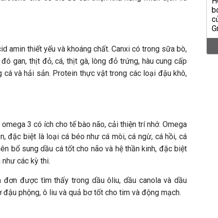
id amin thiết yếu và khoáng chất. Canxi có trong sữa bò,
đó gan, thịt đỏ, cá, thịt gà, lòng đỏ trứng, hàu cung cấp
g cá và hải sản. Protein thực vật trong các loại đậu khô,
omega 3 có ích cho tế bào não, cải thiện trí nhớ. Omega
n, đặc biệt là loại cá béo như cá mòi, cá ngừ, cá hồi, cá
ên bổ sung dầu cá tốt cho não và hệ thần kinh, đặc biệt
 như các kỳ thi.
 đơn được tìm thấy trong dầu ôliu, dầu canola và dầu
 đậu phộng, ô liu và quả bơ tốt cho tim và động mạch.