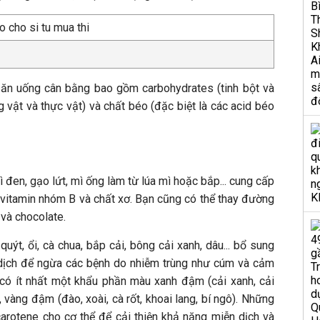
ăn uống cân bằng bao gồm carbohydrates (tinh bột và
g vật và thực vật) và chất béo (đặc biệt là các acid béo
 đen, gạo lứt, mì ống làm từ lúa mì hoặc bắp... cung cấp
 vitamin nhóm B và chất xơ. Bạn cũng có thể thay đường
và chocolate.
uýt, ổi, cà chua, bắp cải, bông cải xanh, dâu... bổ sung
 dịch để ngừa các bệnh do nhiễm trùng như cúm và cảm
có ít nhất một khẩu phần màu xanh đậm (cải xanh, cải
 vàng đậm (đào, xoài, cà rốt, khoai lang, bí ngô). Những
arotene cho cơ thể để cải thiện khả năng miễn dịch và