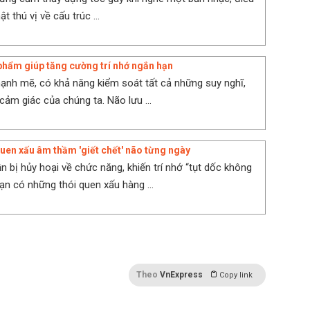
t thú vị về cấu trúc ...
 phẩm giúp tăng cường trí nhớ ngắn hạn
ạnh mẽ, có khả năng kiểm soát tất cả những suy nghĩ,
cảm giác của chúng ta. Não lưu ...
uen xấu âm thầm 'giết chết' não từng ngày
n bị hủy hoại về chức năng, khiến trí nhớ “tụt dốc không
ạn có những thói quen xấu hàng ...
Theo
VnExpress
Copy link