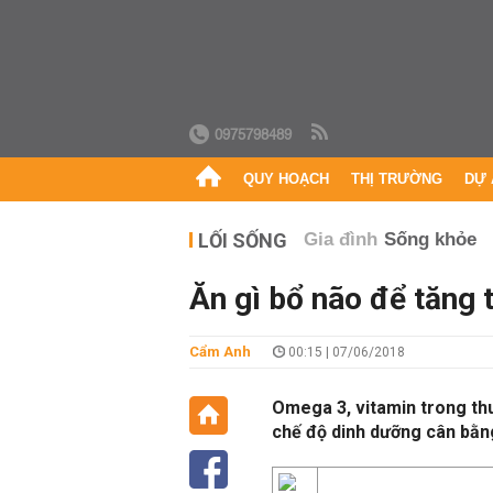
0975798489
QUY HOẠCH
THỊ TRƯỜNG
DỰ 
LỐI SỐNG
Gia đình
Sống khỏe
Ăn gì bổ não để tăng t
Cẩm Anh
00:15 | 07/06/2018
Omega 3, vitamin trong thu
chế độ dinh dưỡng cân bằn