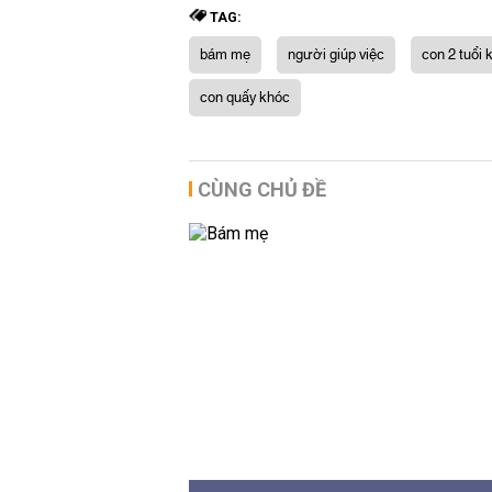
TAG:
bám mẹ
người giúp việc
con 2 tuổi
con quấy khóc
CÙNG CHỦ ĐỀ