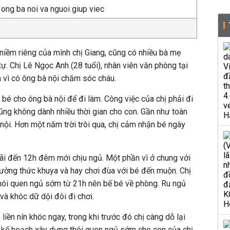
 niềm riêng của mình chị Giang, cũng có nhiều bà mẹ
tự. Chị Lê Ngọc Anh (28 tuổi), nhân viên văn phòng tại
 vì có ông bà nội chăm sóc cháu.
 bé cho ông bà nội để đi làm. Công việc của chị phải đi
ng không dành nhiều thời gian cho con. Gần như toàn
 nội. Hơn một năm trời trôi qua, chị cảm nhận bé ngày
ãi đến 12h đêm mới chịu ngủ. Một phần vì ở chung với
hường thức khuya và hay chơi đùa với bé đến muộn. Chị
ói quen ngủ sớm từ 21h nên bế bé về phòng. Ru ngủ
 và khóc dữ dội đòi đi chơi.
liền nín khóc ngay, trong khi trước đó chị càng dỗ lại
g kế hoạch xây dựng thói quen ngủ sớm cho con của chị