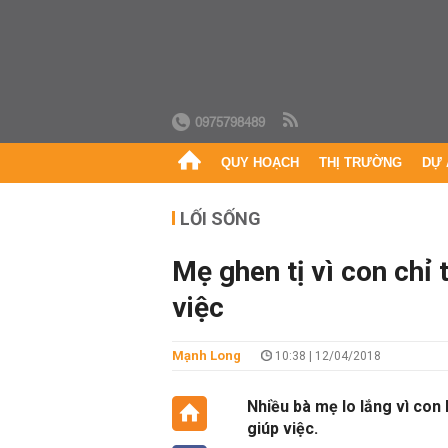
0975798489
QUY HOẠCH
THỊ TRƯỜNG
DỰ 
LỐI SỐNG
Mẹ ghen tị vì con chỉ 
việc
Mạnh Long
10:38 | 12/04/2018
Nhiều bà mẹ lo lắng vì co
giúp việc.