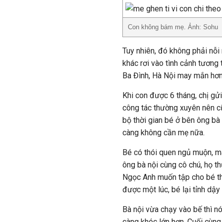
Con không bám mẹ. Ảnh: Sohu
Tuy nhiên, đó không phải nỗi
khác rơi vào tình cảnh tương 
Ba Đình, Hà Nội may mắn hơn
Khi con được 6 tháng, chị gửi
công tác thường xuyên nên cũ
bộ thời gian bé ở bên ông bà
càng không cần mẹ nữa.
Bé có thói quen ngủ muộn, m
ông bà nội cùng cô chú, họ t
Ngọc Anh muốn tập cho bé th
được một lúc, bé lại tỉnh dậy
Bà nội vừa chạy vào bế thì nó 
càng khóc lớn hơn. Cuối cùn