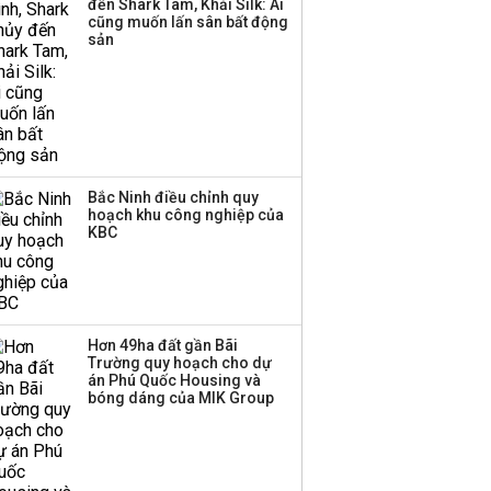
đến Shark Tam, Khải Silk: Ai
thương mại hàng đầu?
cũng muốn lấn sân bất động
sản
Bắc Ninh điều chỉnh quy
hoạch khu công nghiệp của
KBC
Hơn 49ha đất gần Bãi
Trường quy hoạch cho dự
án Phú Quốc Housing và
bóng dáng của MIK Group