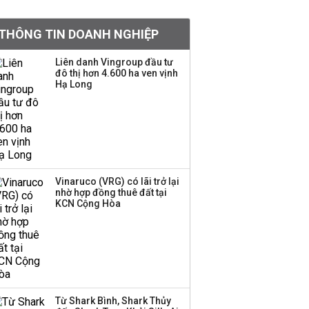
Chân dung ông chủ kín
THÔNG TIN DOANH NGHIỆP
tiếng đứng sau tiệm
vàng Mi Hồng: Từ phụ
Liên danh Vingroup đầu tư
xe, sửa đồ điện tử cũ
đô thị hơn 4.600 ha ven vịnh
đến gây dựng thương
Hạ Long
hiệu hơn 35 năm tuổi
SSI Research chỉ ra hai
yếu tố quyết định động
lực tăng trưởng nửa
cuối năm
Vinaruco (VRG) có lãi trở lại
nhờ hợp đồng thuê đất tại
PNJ công bố thông tin
KCN Cộng Hòa
bất thường liên quan
đến vấn đề nộp thuế
Ông Trump sắp có
quyền tùy ý áp thuế
Từ Shark Bình, Shark Thủy
100% lên những đối tác