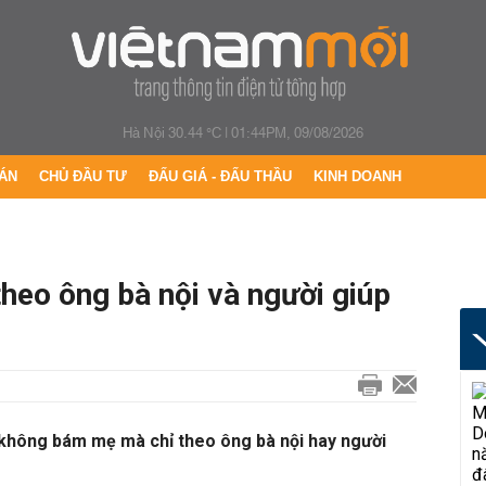
Hà Nội 30.44 °C
|
01:44PM, 09/08/2026
ÁN
CHỦ ĐẦU TƯ
ĐẤU GIÁ - ĐẤU THẦU
KINH DOANH
theo ông bà nội và người giúp
n không bám mẹ mà chỉ theo ông bà nội hay người