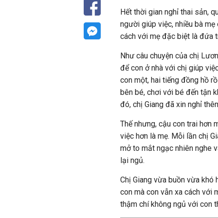
Hết thời gian nghỉ thai sản, q
người giúp việc, nhiều bà mẹ
cách với mẹ đặc biệt là đứa tr
Như câu chuyện của chị Lương 
để con ở nhà với chị giúp việc
con một, hai tiếng đồng hồ rồi
bên bé, chơi với bé đến tận 
đó, chị Giang đã xin nghỉ thê
Thế nhưng, cậu con trai hơn mộ
việc hơn là mẹ. Mỗi lần chị Gi
mở to mắt ngạc nhiên nghe và 
lại ngủ.
Chị Giang vừa buồn vừa khó h
con mà con vẫn xa cách với 
thậm chí không ngủ với con t