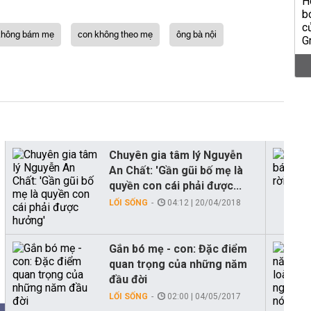
 không bám mẹ
con không theo mẹ
ông bà nội
Chuyên gia tâm lý Nguyễn
An Chất: 'Gần gũi bố mẹ là
quyền con cái phải được...
LỐI SỐNG
04:12 | 20/04/2018
Gắn bó mẹ - con: Đặc điểm
quan trọng của những năm
đầu đời
LỐI SỐNG
02:00 | 04/05/2017