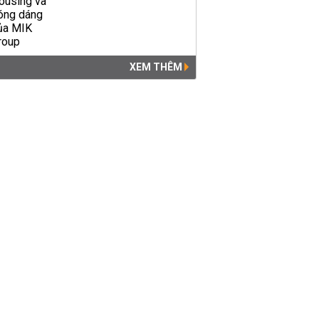
XEM THÊM
Đi học về con bám mẹ không
rời
LỐI SỐNG
02:46 | 17/04/2018
Bám mẹ là bản năng gốc ở
mọi loài, thế nhưng người ta
lại coi nó là 'cái tội'
LỐI SỐNG
08:45 | 05/12/2016