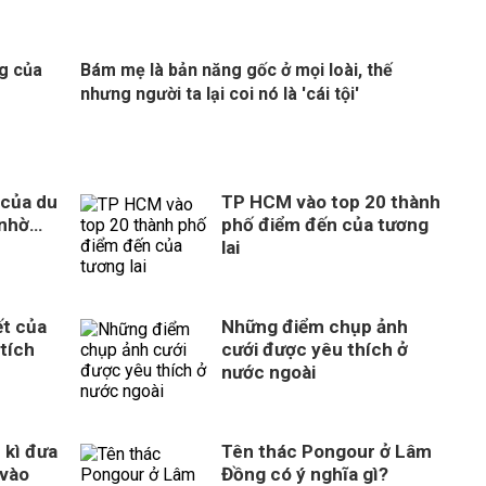
g của
Bám mẹ là bản năng gốc ở mọi loài, thế
nhưng người ta lại coi nó là 'cái tội'
 của du
TP HCM vào top 20 thành
 nhờ…
phố điểm đến của tương
lai
ết của
Những điểm chụp ảnh
tích
cưới được yêu thích ở
nước ngoài
 kì đưa
Tên thác Pongour ở Lâm
vào
Đồng có ý nghĩa gì?