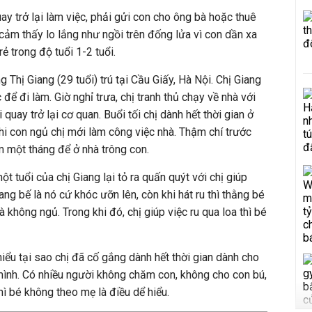
uay trở lại làm việc, phải gửi con cho ông bà hoặc thuê
 cảm thấy lo lắng như ngồi trên đống lửa vì con dần xa
ẻ trong độ tuổi 1-2 tuổi.
Thị Giang (29 tuổi) trú tại Cầu Giấy, Hà Nội. Chị Giang
 để đi làm. Giờ nghỉ trưa, chị tranh thủ chạy về nhà với
 quay trở lại cơ quan. Buổi tối chị dành hết thời gian ở
khi con ngủ chị mới làm công việc nhà. Thậm chí trước
m một tháng để ở nhà trông con.
t tuổi của chị Giang lại tỏ ra quấn quýt với chị giúp
ang bế là nó cứ khóc ưỡn lên, còn khi hát ru thì thằng bé
không ngủ. Trong khi đó, chị giúp việc ru qua loa thì bé
iểu tại sao chị đã cố gắng dành hết thời gian dành cho
mình. Có nhiều người không chăm con, không cho con bú,
hì bé không theo mẹ là điều dể hiểu.