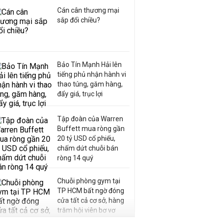
Cán cân thương mại
sắp đổi chiều?
Bảo Tín Mạnh Hải lên
tiếng phủ nhận hành vi
thao túng, găm hàng,
đẩy giá, trục lợi
Tập đoàn của Warren
Buffett mua ròng gần
20 tỷ USD cổ phiếu,
chấm dứt chuỗi bán
ròng 14 quý
Chuỗi phòng gym tại
TP HCM bất ngờ đóng
cửa tất cả cơ sở, hàng
trăm hội viên bơ vơ