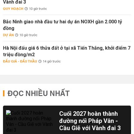
Vành đai 3
QUY HOẠCH
10 giờ trước
Bắc Ninh giao nhà đầu tư hai dự án NOXH gần 2.000 tỷ
đồng
DỰ ÁN
10 giờ trước
Hà Nội đấu giá 6 thửa đất ở tại xã Tiến Thắng, khởi điểm 7
triệu đồng/m2
ĐẤU GIÁ - ĐẤU THẦU
14 giờ trước
ĐỌC NHIỀU NHẤT
Cuối 2027 hoàn thành
đường nối Pháp Vân -
Cầu Giẽ với Vành đai 3