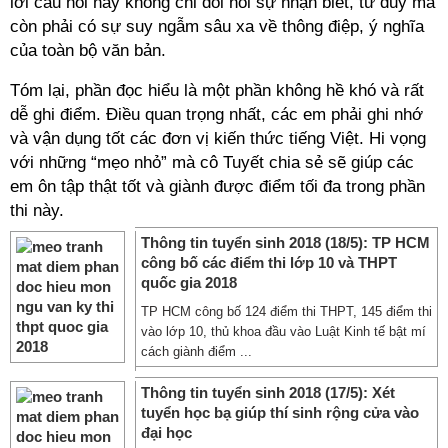
lời câu hỏi này không chỉ đòi hỏi sự nhận biết, tư duy mà
còn phải có sự suy ngẫm sâu xa về thông điệp, ý nghĩa
của toàn bộ văn bản.
Tóm lại, phần đọc hiểu là một phần không hề khó và rất
dễ ghi điểm. Điều quan trọng nhất, các em phải ghi nhớ
và vận dụng tốt các đơn vị kiến thức tiếng Việt. Hi vọng
với những “mẹo nhỏ” mà cô Tuyết chia sẻ sẽ giúp các
em ôn tập thật tốt và giành được điểm tối đa trong phần
thi này.
Thông tin tuyển sinh 2018 (18/5): TP HCM
công bố các điểm thi lớp 10 và THPT
quốc gia 2018
TP HCM công bố 124 điểm thi THPT, 145 điểm thi
vào lớp 10, thủ khoa đầu vào Luật Kinh tế bật mí
cách giành điểm ...
Thông tin tuyển sinh 2018 (17/5): Xét
tuyển học bạ giúp thí sinh rộng cửa vào
đại học