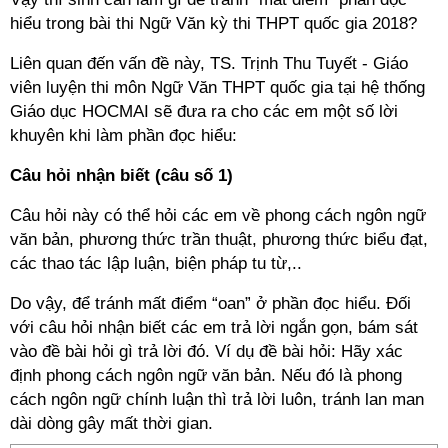
hiểu trong bài thi Ngữ Văn kỳ thi THPT quốc gia 2018?
Liên quan đến vấn đề này, TS. Trịnh Thu Tuyết - Giáo
viên luyện thi môn Ngữ Văn THPT quốc gia tại hệ thống
Giáo dục HOCMAI sẽ đưa ra cho các em một số lời
khuyên khi làm phần đọc hiểu:
Câu hỏi nhận biết (câu số 1)
Câu hỏi này có thể hỏi các em về phong cách ngôn ngữ
văn bản, phương thức trần thuật, phương thức biểu đạt,
các thao tác lập luận, biện pháp tu từ,..
Do vậy, để tránh mất điểm “oan” ở phần đọc hiểu. Đối
với câu hỏi nhận biết các em trả lời ngắn gọn, bám sát
vào đề bài hỏi gì trả lời đó. Ví dụ đề bài hỏi: Hãy xác
định phong cách ngôn ngữ văn bản. Nếu đó là phong
cách ngôn ngữ chính luận thì trả lời luôn, tránh lan man
dài dòng gây mất thời gian.