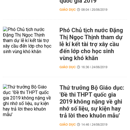
quốc gia 2019
GIÁO DỤC
08:04 | 25/06/2019
Phó Chủ tịch nước Đặng
Thị Ngọc Thịnh tham dự
lễ kí kết tài trợ xây cầu
đến lớp cho học sinh
vùng khó khăn
GIÁO DỤC
16:36 | 24/06/2019
Thứ trưởng Bộ Giáo dục:
'Đề thi THPT quốc gia
2019 không nặng về ghi
nhớ số liệu, sự kiện hay
trả lời theo khuôn mẫu'
GIÁO DỤC
14:46 | 24/06/2019