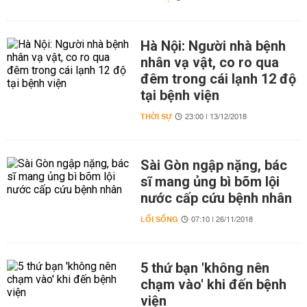
Hà Nội: Người nhà bệnh
nhân vạ vật, co ro qua
đêm trong cái lạnh 12 độ
tại bệnh viện
THỜI SỰ
23:00 | 13/12/2018
Sài Gòn ngập nặng, bác
sĩ mang ủng bì bõm lội
nước cấp cứu bệnh nhân
LỐI SỐNG
07:10 | 26/11/2018
5 thứ bạn 'không nên
chạm vào' khi đến bệnh
viện