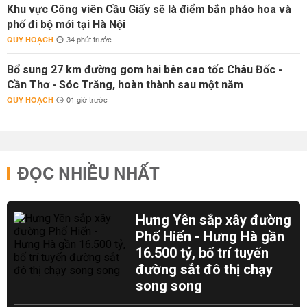
Khu vực Công viên Cầu Giấy sẽ là điểm bắn pháo hoa và
phố đi bộ mới tại Hà Nội
QUY HOẠCH
34 phút trước
Bổ sung 27 km đường gom hai bên cao tốc Châu Đốc -
Cần Thơ - Sóc Trăng, hoàn thành sau một năm
QUY HOẠCH
01 giờ trước
ĐỌC NHIỀU NHẤT
Hưng Yên sắp xây đường
Phố Hiến - Hưng Hà gần
16.500 tỷ, bố trí tuyến
đường sắt đô thị chạy
song song