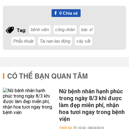
0
Chia sẻ
bệnh viện
công nhân
bác sĩ
Tag:
Phẫu thuật
Tai nạn lao động
cây sắt
CÓ THỂ BẠN QUAN TÂM
Nữ bệnh nhân hạnh phúc
trong ngày 8/3 khi được
làm đẹp miễn phí, nhận
hoa tươi ngay trong bệnh
viện
THỜI SỰ
16:50 | 08/03/2019