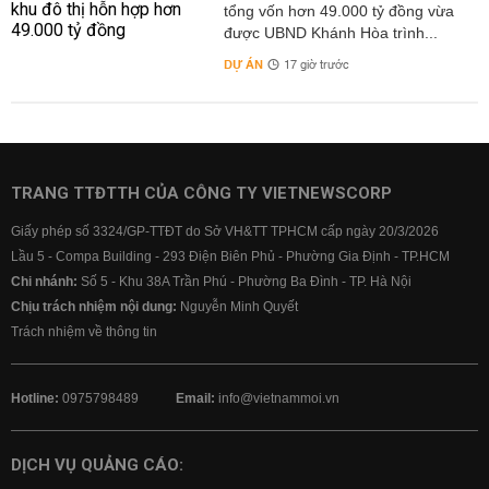
tổng vốn hơn 49.000 tỷ đồng vừa
được UBND Khánh Hòa trình...
DỰ ÁN
17 giờ trước
TRANG TTĐTTH CỦA CÔNG TY VIETNEWSCORP
Giấy phép số 3324/GP-TTĐT do Sở VH&TT TPHCM cấp ngày 20/3/2026
Lầu 5 - Compa Building - 293 Điện Biên Phủ - Phường Gia Định - TP.HCM
Chi nhánh:
Số 5 - Khu 38A Trần Phú - Phường Ba Đình - TP. Hà Nội
Chịu trách nhiệm nội dung:
Nguyễn Minh Quyết
Trách nhiệm về thông tin
Hotline:
0975798489
Email:
info@vietnammoi.vn
DỊCH VỤ QUẢNG CÁO: