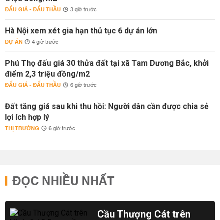
ĐẤU GIÁ - ĐẤU THẦU
3 giờ trước
Hà Nội xem xét gia hạn thủ tục 6 dự án lớn
DỰ ÁN
4 giờ trước
Phú Thọ đấu giá 30 thửa đất tại xã Tam Dương Bắc, khởi
điểm 2,3 triệu đồng/m2
ĐẤU GIÁ - ĐẤU THẦU
6 giờ trước
Đất tăng giá sau khi thu hồi: Người dân cần được chia sẻ
lợi ích hợp lý
THỊ TRƯỜNG
6 giờ trước
ĐỌC NHIỀU NHẤT
Cầu Thượng Cát trên