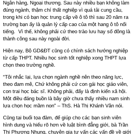
Ngân hàng, Ngoại thương. Sau này nhiều bạn không làm
đúng ngành, thậm chí thất nghiệp vì quá tải cung cầu,
trong khi có bạn học trung cấp về ô tô thì sau 20 năm ra
trường bạn ấy là quản lý cấp cao của một hang ô tô nổi
tiếng. Vì thế, không phải cứ theo trào lưu hay số đông là
thành công sau này ngoài đời.
Hiện nay, Bộ GD&ĐT cũng có chính sách hướng nghiệp
từ cấp THPT. Nhiều học sinh tốt nghiệp xong THPT lựa
chọn theo trường nghề.
“Tôi nhắc lại, lựa chọn ngành nghề nên theo năng lực,
theo đam mê, Chứ không phải cứ con gái học giáo viên,
con trai học bác sĩ. Không phải, đấy là định kiến xã hội.
Một điều đáng buồn là bây giờ chưa thấy nhiều nam sinh
lựa chọn học mầm non” – ThS. Hà Thị Khánh Vân nói.
Cũng tại buổi tọa đàm, để giúp cho các bạn sinh viên
hình dung và hiểu rõ hơn về luật bình đẳng giới, bà Trần
Thị Phương Nhung, chuyên gia tư vấn các vấn đề về giới