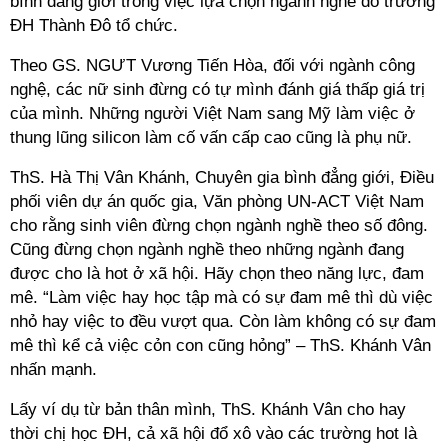
bình đẳng giới trong việc lựa chọn ngành nghề do trường
ĐH Thành Đô tổ chức.
Theo GS. NGƯT Vương Tiến Hòa, đối với ngành công
nghệ, các nữ sinh đừng có tự mình đánh giá thấp giá trị
của mình. Những người Việt Nam sang Mỹ làm việc ở
thung lũng silicon làm cố vấn cấp cao cũng là phụ nữ.
ThS. Hà Thị Vân Khánh, Chuyên gia bình đẳng giới, Điều
phối viên dự án quốc gia, Văn phòng UN-ACT Việt Nam
cho rằng sinh viên đừng chọn ngành nghề theo số đông.
Cũng đừng chọn ngành nghề theo những ngành đang
được cho là hot ở xã hội. Hãy chọn theo năng lực, đam
mê. “Làm việc hay học tập mà có sự đam mê thì dù việc
nhỏ hay việc to đều vượt qua. Còn làm không có sự đam
mê thì kể cả việc cỏn con cũng hỏng” – ThS. Khánh Vân
nhấn mạnh.
Lấy ví dụ từ bản thân mình, ThS. Khánh Vân cho hay
thời chị học ĐH, cả xã hội đổ xô vào các trường hot là