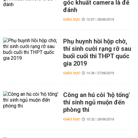
góc khuất camera là để
đánh
GIÁO DỤC
10:07 | 28/06/2019
Phụ huynh hồi hộp chờ,
thí sinh cười rạng rỡ sau
buổi cuối thi THPT quốc
gia 2019
GIÁO DỤC
14:36 | 27/06/2019
Công an hú còi 'hộ tống'
thí sinh ngủ muộn đến
phòng thi
GIÁO DỤC
10:32 | 26/06/2019