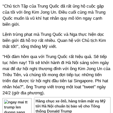
“Chủ tịch Tập của Trung Quốc đã rất ủng hộ cuộc gặp
của tôi với ông Kim Jong Un. Điều cuối cùng mà Trung
Quốc muốn là vũ khí hạt nhân quy mô lớn ngay cạnh
biên giới.
Lệnh trừng phạt mà Trung Quốc và Nga thực hiện dọc
biên giới đã hỗ trợ rất nhiều. Quan hệ với Chủ tịch Kim
thật tốt!”, tổng thống Mỹ viết.
“Hội đàm hôm qua với Trung Quốc rất hiệu quả. Sẽ tiếp
tục hôm nay! Tôi sẽ khởi hành đi Hà Nội sáng sớm ngày
mai để dự hội nghị thượng đỉnh với ông Kim Jong Un của
Triều Tiên, và chúng tôi mong đợi tiếp tục những tiến
triển đạt được từ hội nghị đầu tiên tại Singapore. Phi hạt
nhân hóa?”, ông Trump viết trong một loạt "tweet" ngày
24/2 (giờ địa phương).
Hàng chục xe ôtô, hàng trăm mật vụ Mỹ
tới Hà Nội chuẩn bị bảo vệ cho Tổng
thống Donald Trump