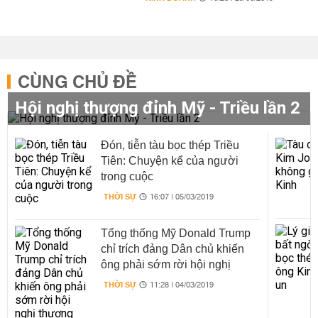
CÙNG CHỦ ĐỀ
Hội nghị thượng đỉnh Mỹ - Triều lần 2
Đón, tiễn tàu bọc thép Triều
Tiên: Chuyện kể của người
trong cuộc
THỜI SỰ
16:07 | 05/03/2019
Tổng thống Mỹ Donald Trump
chỉ trích đảng Dân chủ khiến
ông phải sớm rời hội nghị
thượng đỉnh với Triều Tiên
THỜI SỰ
11:28 | 04/03/2019