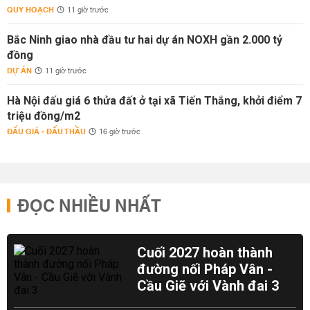
QUY HOẠCH
11 giờ trước
Bắc Ninh giao nhà đầu tư hai dự án NOXH gần 2.000 tỷ
đồng
DỰ ÁN
11 giờ trước
Hà Nội đấu giá 6 thửa đất ở tại xã Tiến Thắng, khởi điểm 7
triệu đồng/m2
ĐẤU GIÁ - ĐẤU THẦU
16 giờ trước
ĐỌC NHIỀU NHẤT
Cuối 2027 hoàn thành
đường nối Pháp Vân -
Cầu Giẽ với Vành đai 3