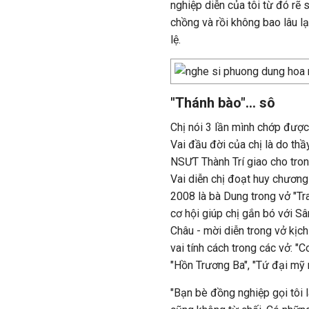
nghiệp diễn của tôi từ đó rẽ
chồng và rồi không bao lâu lạ
lệ.
"Thánh bào"… sô
Chị nói 3 lần mình chớp được 
Vai đầu đời của chị là do th
NSƯT Thành Trí giao cho tro
Vai diễn chị đoạt huy chương
2008 là bà Dung trong vở "Tr
cơ hội giúp chị gắn bó với 
Châu - mời diễn trong vở kịc
vai tính cách trong các vở: "
"Hồn Trương Ba", "Tứ đại mỹ n
"Bạn bè đồng nghiệp gọi tôi là