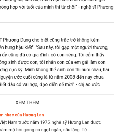
ng hợp với tuổi của mình thì từ chối" - nghệ sĩ Phương
sĩ Phương Dung cho biết cũng trắc trở không kém
n hung hậu kiết". "Sau này, tôi gặp một người thương,
 ấy cũng đã có gia đình, có con riêng. Tôi cảm thấy
hông sinh được con, tôi nhận con của em gái làm con
ơng cực kỳ. Mình không thể sinh con thì nuôi cháu, hài
 Nguyện ước cuối cùng là từ năm 2008 đến nay chưa
ết đâu có vai hợp, đạo diễn sẽ mời" - chị ao ước.
XEM THÊM
m nhạc của Hương Lan
i Việt Nam trước năm 1975, nghệ sỹ Hương Lan được
âm mộ bởi giọng ca ngọt ngào, sâu lắng. Từ ...