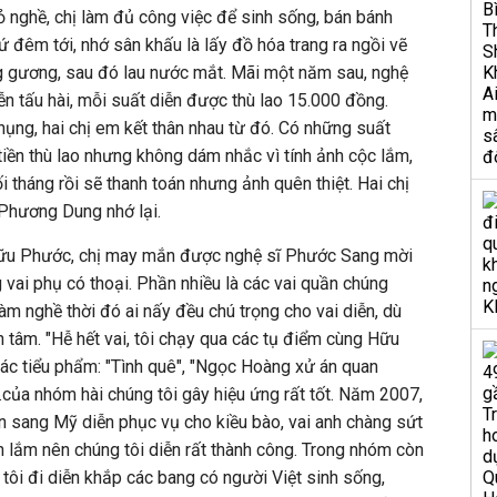
bỏ nghề, chị làm đủ công việc để sinh sống, bán bánh
Cứ đêm tới, nhớ sân khấu là lấy đồ hóa trang ra ngồi vẽ
ng gương, sau đó lau nước mắt. Mãi một năm sau, nghệ
ễn tấu hài, mỗi suất diễn được thù lao 15.000 đồng.
ụng, hai chị em kết thân nhau từ đó. Có những suất
tiền thù lao nhưng không dám nhắc vì tính ảnh cộc lắm,
 tháng rồi sẽ thanh toán nhưng ảnh quên thiệt. Hai chị
 Phương Dung nhớ lại.
Hữu Phước, chị may mắn được nghệ sĩ Phước Sang mời
 vai phụ có thoại. Phần nhiều là các vai quần chúng
àm nghề thời đó ai nấy đều chú trọng cho vai diễn, dù
 tâm. "Hễ hết vai, tôi chạy qua các tụ điểm cùng Hữu
các tiểu phẩm: "Tình quê", "Ngọc Hoàng xử án quan
của nhóm hài chúng tôi gây hiệu ứng rất tốt. Năm 2007,
n sang Mỹ diễn phục vụ cho kiều bào, vai anh chàng sứt
lắm nên chúng tôi diễn rất thành công. Trong nhóm còn
 tôi đi diễn khắp các bang có người Việt sinh sống,