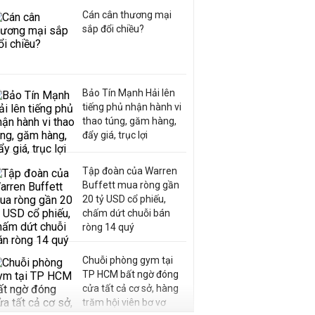
Cán cân thương mại
sắp đổi chiều?
Bảo Tín Mạnh Hải lên
tiếng phủ nhận hành vi
thao túng, găm hàng,
đẩy giá, trục lợi
Tập đoàn của Warren
Buffett mua ròng gần
20 tỷ USD cổ phiếu,
chấm dứt chuỗi bán
ròng 14 quý
Chuỗi phòng gym tại
TP HCM bất ngờ đóng
cửa tất cả cơ sở, hàng
trăm hội viên bơ vơ