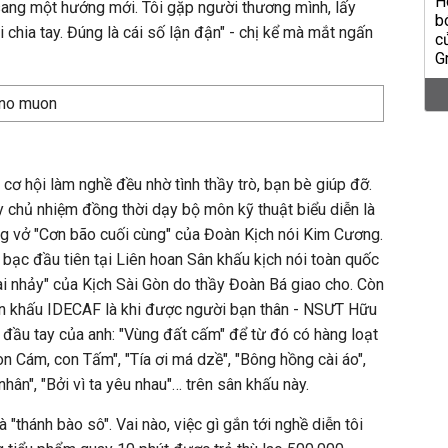
 sang một hướng mới. Tôi gặp người thương mình, lấy
i chia tay. Đúng là cái số lận đận" - chị kể mà mắt ngấn
cơ hội làm nghề đều nhờ tình thầy trò, bạn bè giúp đỡ.
ầy chủ nhiệm đồng thời dạy bộ môn kỹ thuật biểu diễn là
ng vở "Cơn bão cuối cùng" của Đoàn Kịch nói Kim Cương.
 bạc đầu tiên tại Liên hoan Sân khấu kịch nói toàn quốc
ai nhảy" của Kịch Sài Gòn do thầy Đoàn Bá giao cho. Còn
Sân khấu IDECAF là khi được người bạn thân - NSƯT Hữu
h đầu tay của anh: "Vùng đất cấm" để từ đó có hàng loạt
Con Cám, con Tấm", "Tía ơi má dzề", "Bông hồng cài áo",
hân", "Bởi vì ta yêu nhau"… trên sân khấu này.
 "thánh bào sô". Vai nào, việc gì gắn tới nghề diễn tôi