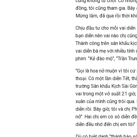
cũng không từ chối. Có những
đồng, tôi cũng tham gia. Bây 
Mừng lắm, đã qua rồi thời kh
Chịu đầu tư cho mỗi vai diễn
bạn diễn nên vai nào chị cũn
Thành công trên sân khấu kịc
vai diễn bà mẹ với nhiều tín
phim: "Kẻ đào mộ", "Trần Trung
"Gọi là hoa nở muộn vì tôi c
thoại. Có một lần diễn Tết, t
trường Sân khấu Kịch Sài Gòn
vai trong một vở suất 21 giờ, 
xuân của mình cũng trôi qua.
diễn rồi. Bây giờ, tôi và chị
nở". Hai chị em có sô diễn đều
diễn đều nhớ đến chị em tôi"
Dù có biệt danh "thánh bào sô