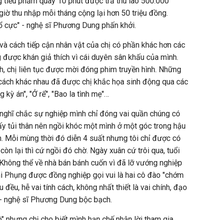
 tiểu phẩm quay 10 phút được trả thù lao 500.000
giờ thu nhập mỗi tháng cộng lại hơn 50 triệu đồng.
ổ cực" - nghệ sĩ Phương Dung phấn khởi.
 và cách tiếp cận nhân vật của chị có phần khác hơn các
g được khán giả thích vì cái duyên sân khấu của mình.
h, chị liên tục được mời đóng phim truyền hình. Những
h cách khác nhau đã được chị khắc họa sinh động qua các
 kỳ án", "Ở rể", "Bao la tình mẹ"…
ứ nghĩ chắc sự nghiệp mình chỉ đóng vai quần chúng có
hấy tủi thân nên ngồi khóc một mình ở một góc trong hậu
. Mỗi mùng thời đó diễn 4 suất nhưng tôi chỉ được có
còn lại thì cứ ngồi đó chờ. Ngày xuân cứ trôi qua, tuổi
 Không thể về nhà bán bánh cuốn vì đã lỡ vướng nghiệp
 Phi Phụng được đồng nghiệp gọi vui là hai cô đào "chớm
 đều, hễ vai tính cách, không nhất thiết là vai chính, đạo
 - nghệ sĩ Phương Dung bộc bạch.
" nhưng chị cho biết mình hạn chế nhận lời tham gia