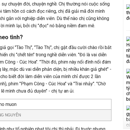
m sự chuyện đời, chuyện nghề. Chị thường nói cuộc sống
i tâm hồn có cách đọc riêng, chị đã giải mã đời mình
khi gắn với nghiệp diễn viên. Dù thế nào chị cũng không
ời mình lại, bởi chị "đọc" nó bằng niềm đam mê.
theo tình?
ả gọi "Tào Thị", "Tào Thị", chị gật đầu cười chào rồi bắt
ến chị "chết tên" trong nghề diễn viên. "Đó là vai diễn
m Công - Cúc Hoa". "Thời đó, phim này nổi đình nổi đám
ây, mặc dù vai diễn phản diện, bị nhiều khán giả ghét" -
cho biết đời làm diễn viên của mình chỉ được 2 lần
h), phim "Phạm Công - Cúc Hoa" và "Trai nhảy". "Chờ
lẽ mình chưa đủ duyên" - chị tự an ủi.
UNG NGUYỄN
ình như tổ nghiệp phạt tội chị thì phải. Đi trước nhưng