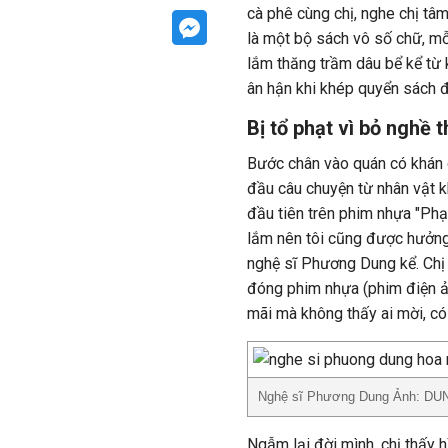
cà phê cùng chị, nghe chị tâ
là một bộ sách vô số chữ, mỗ
lắm thăng trầm dâu bể kể từ 
ân hận khi khép quyển sách đ
Bị tổ phạt vì bỏ nghề 
Bước chân vào quán có khán gi
đầu câu chuyện từ nhân vật khi
đầu tiên trên phim nhựa "Phạ
lắm nên tôi cũng được hưởng l
nghệ sĩ Phương Dung kể. Chị 
đóng phim nhựa (phim điện ản
mãi mà không thấy ai mời, có 
Nghệ sĩ Phương Dung Ảnh: D
Ngẫm lại đời mình, chị thấy h