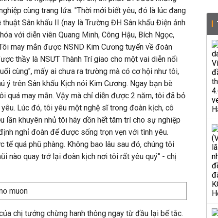
ghiệp cùng trang lứa. "Thời mới biết yêu, đó là lúc đang
 thuật Sân khấu II (nay là Trường ĐH Sân khấu Điện ảnh
hóa với diễn viên Quang Minh, Công Hậu, Bích Ngọc,
 Tôi may mắn được NSND Kim Cương tuyển về đoàn
 được thầy là NSƯT Thành Trí giao cho một vai diễn nổi
uối cùng", mấy ai chưa ra trường mà có cơ hội như tôi,
hú ý trên Sân khấu Kịch nói Kim Cương. Ngay bạn bè
tôi quá may mắn. Vậy mà chỉ diễn được 2 năm, tôi đã bỏ
 yêu. Lúc đó, tôi yêu một nghệ sĩ trong đoàn kịch, cô
 lần khuyên nhủ tôi hãy dồn hết tâm trí cho sự nghiệp
định nghỉ đoàn để được sống trọn vẹn với tình yêu.
ực tế quá phũ phàng. Không bao lâu sau đó, chúng tôi
i nào quay trở lại đoàn kịch nơi tôi rất yêu quý" - chị
ủa chị tưởng chừng hanh thông ngay từ đầu lại bế tắc.