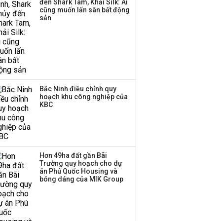
đến Shark Tam, Khải Silk: Ai
thương mại hàng đầu?
cũng muốn lấn sân bất động
sản
Bắc Ninh điều chỉnh quy
hoạch khu công nghiệp của
KBC
Hơn 49ha đất gần Bãi
Trường quy hoạch cho dự
án Phú Quốc Housing và
bóng dáng của MIK Group