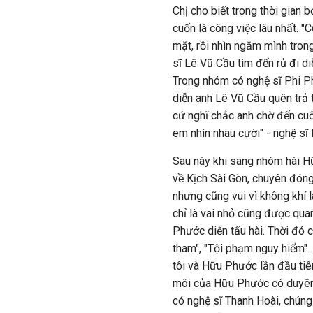
Chị cho biết trong thời gian 
cuốn là công việc lâu nhất. "
mặt, rồi nhìn ngắm mình tro
sĩ Lê Vũ Cầu tìm đến rủ đi di
Trong nhóm có nghệ sĩ Phi Ph
diễn anh Lê Vũ Cầu quên trả 
cứ nghĩ chắc anh chờ đến cuối
em nhìn nhau cười" - nghệ sĩ
Sau này khi sang nhóm hài 
về Kịch Sài Gòn, chuyên đóng
nhưng cũng vui vì không khí l
chỉ là vai nhỏ cũng được quan
Phước diễn tấu hài. Thời đó 
tham", "Tội phạm nguy hiểm"…
tôi và Hữu Phước lần đầu tiê
môi của Hữu Phước có duyên 
có nghệ sĩ Thanh Hoài, chúng