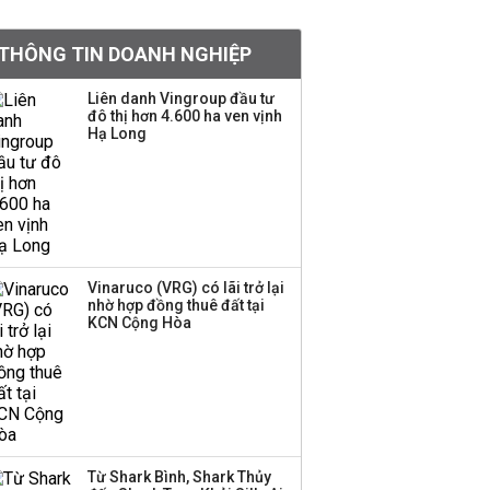
Chân dung ông chủ kín
THÔNG TIN DOANH NGHIỆP
tiếng đứng sau tiệm
vàng Mi Hồng: Từ phụ
Liên danh Vingroup đầu tư
xe, sửa đồ điện tử cũ
đô thị hơn 4.600 ha ven vịnh
đến gây dựng thương
Hạ Long
hiệu hơn 35 năm tuổi
SSI Research chỉ ra hai
yếu tố quyết định động
lực tăng trưởng nửa
cuối năm
Vinaruco (VRG) có lãi trở lại
nhờ hợp đồng thuê đất tại
PNJ công bố thông tin
KCN Cộng Hòa
bất thường liên quan
đến vấn đề nộp thuế
Ông Trump sắp có
quyền tùy ý áp thuế
Từ Shark Bình, Shark Thủy
100% lên những đối tác