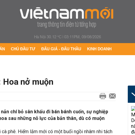
Hà Nội 30.12 °C
|
03:11PM, 09/08/2026
ÁN
CHỦ ĐẦU TƯ
ĐẤU GIÁ - ĐẤU THẦU
KINH DOANH
: Hoa nở muộn
nản chí bỏ sân khấu đi bán bánh cuốn, sự nghiệp
hoa sau những nỗ lực của bản thân, dù có muộn
i cà phê. Hiếm lắm mới có một buổi ngồi nhâm nhi tách