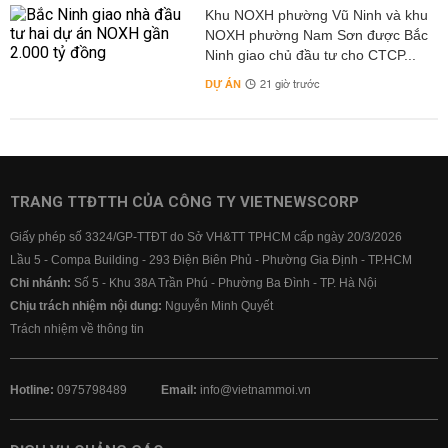
Khu NOXH phường Vũ Ninh và khu
NOXH phường Nam Sơn được Bắc
Ninh giao chủ đầu tư cho CTCP...
DỰ ÁN
21 giờ trước
TRANG TTĐTTH CỦA CÔNG TY VIETNEWSCORP
Giấy phép số 3324/GP-TTĐT do Sở VH&TT TPHCM cấp ngày 20/3/2026
Lầu 5 - Compa Building - 293 Điện Biên Phủ - Phường Gia Định - TP.HCM
Chi nhánh:
Số 5 - Khu 38A Trần Phú - Phường Ba Đình - TP. Hà Nội
Chịu trách nhiệm nội dung:
Nguyễn Minh Quyết
Trách nhiệm về thông tin
Hotline:
0975798489
Email:
info@vietnammoi.vn