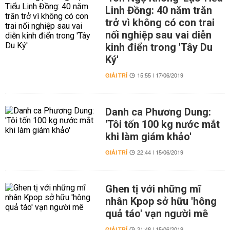
Linh Đồng: 40 năm trăn
trở vì không có con trai
nối nghiệp sau vai diễn
kinh điển trong 'Tây Du
Ký'
GIẢI TRÍ
15:55 | 17/06/2019
Danh ca Phương Dung:
'Tôi tốn 100 kg nước mắt
khi làm giám khảo'
GIẢI TRÍ
22:44 | 15/06/2019
Ghen tị với những mĩ
nhân Kpop sở hữu 'hông
quả táo' vạn người mê
GIẢI TRÍ