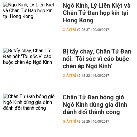
Ngô Kinh, Lý Liên Kiệt và
Chân Tử Đan họp kín tại
Hong Kong
GIẢI TRÍ
03:37 | 09/09/2017
Bị tẩy chay, Chân Tử Đan
nói: 'Tôi sốc vì cáo buộc
chèn ép Ngô Kinh'
GIẢI TRÍ
16:22 | 16/08/2017
Chân Tử Đan bóng gió
Ngô Kinh dùng gia đình
đánh đổi thành công
GIẢI TRÍ
02:25 | 16/08/2017