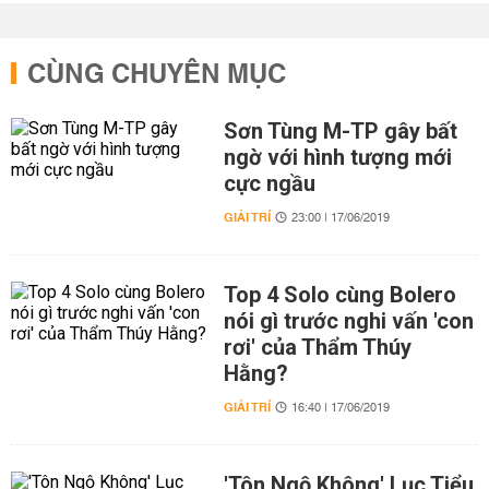
CÙNG CHUYÊN MỤC
Sơn Tùng M-TP gây bất
ngờ với hình tượng mới
cực ngầu
GIẢI TRÍ
23:00 | 17/06/2019
Top 4 Solo cùng Bolero
nói gì trước nghi vấn 'con
rơi' của Thẩm Thúy
Hằng?
GIẢI TRÍ
16:40 | 17/06/2019
'Tôn Ngộ Không' Lục Tiểu