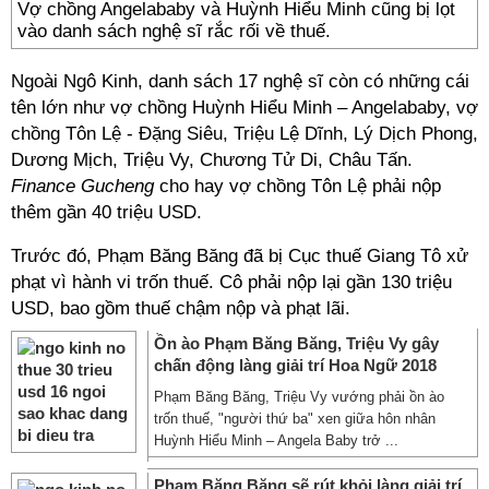
Vợ chồng Angelababy và Huỳnh Hiểu Minh cũng bị lọt
vào danh sách nghệ sĩ rắc rối về thuế.
Ngoài Ngô Kinh, danh sách 17 nghệ sĩ còn có những cái
tên lớn như vợ chồng Huỳnh Hiểu Minh – Angelababy, vợ
chồng Tôn Lệ - Đặng Siêu, Triệu Lệ Dĩnh, Lý Dịch Phong,
Dương Mịch, Triệu Vy, Chương Tử Di, Châu Tấn.
Finance Gucheng
cho hay vợ chồng Tôn Lệ phải nộp
thêm gần 40 triệu USD.
Trước đó, Phạm Băng Băng đã bị Cục thuế Giang Tô xử
phạt vì hành vi trốn thuế. Cô phải nộp lại gần 130 triệu
USD, bao gồm thuế chậm nộp và phạt lãi.
Ồn ào Phạm Băng Băng, Triệu Vy gây
chấn động làng giải trí Hoa Ngữ 2018
Phạm Băng Băng, Triệu Vy vướng phải ồn ào
trốn thuế, "người thứ ba" xen giữa hôn nhân
Huỳnh Hiểu Minh – Angela Baby trở ...
Phạm Băng Băng sẽ rút khỏi làng giải trí