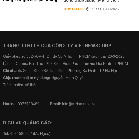
đồng/gian/tháng. Mang về...
QUY HOẠCH
09:33 | 09/08/2026
TRANG TTĐTTH CỦA CÔNG TY VIETNEWSCORP
Giấy phép số 3324/GP-TTĐT do Sở VH&TT TPHCM cấp ngày 20/3/2026
Lầu 5 - Compa Building - 293 Điện Biên Phủ - Phường Gia Định - TP.HCM
Chi nhánh:
Số 5 - Khu 38A Trần Phú - Phường Ba Đình - TP. Hà Nội
Chịu trách nhiệm nội dung:
Nguyễn Minh Quyết
Trách nhiệm về thông tin
Hotline:
0975798489
Email:
info@vietnammoi.vn
DỊCH VỤ QUẢNG CÁO:
Tel:
0931589222 (Ms Ngọc)