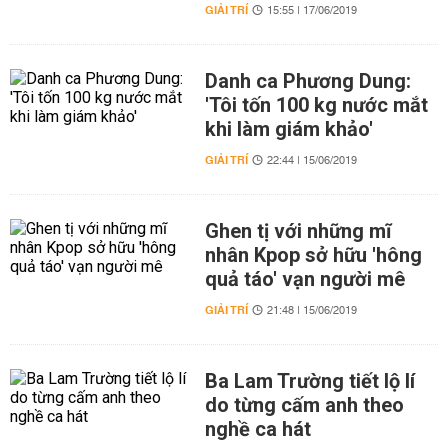
GIẢI TRÍ
15:55 | 17/06/2019
Danh ca Phương Dung:
'Tôi tốn 100 kg nước mắt
khi làm giám khảo'
GIẢI TRÍ
22:44 | 15/06/2019
Ghen tị với những mĩ
nhân Kpop sở hữu 'hông
quả táo' vạn người mê
GIẢI TRÍ
21:48 | 15/06/2019
Ba Lam Trường tiết lộ lí
do từng cấm anh theo
nghề ca hát