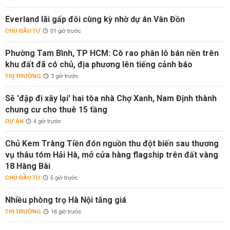
Everland lãi gấp đôi cùng kỳ nhờ dự án Vân Đồn
CHỦ ĐẦU TƯ
01 giờ trước
Phường Tam Bình, TP HCM: Cò rao phân lô bán nền trên
khu đất đã có chủ, địa phương lên tiếng cảnh báo
THỊ TRƯỜNG
3 giờ trước
Sẽ 'đập đi xây lại' hai tòa nhà Chợ Xanh, Nam Định thành
chung cư cho thuê 15 tầng
DỰ ÁN
4 giờ trước
Chủ Kem Tràng Tiền đón nguồn thu đột biến sau thương
vụ thâu tóm Hải Hà, mở cửa hàng flagship trên đất vàng
18 Hàng Bài
CHỦ ĐẦU TƯ
5 giờ trước
Nhiều phòng trọ Hà Nội tăng giá
THỊ TRƯỜNG
16 giờ trước