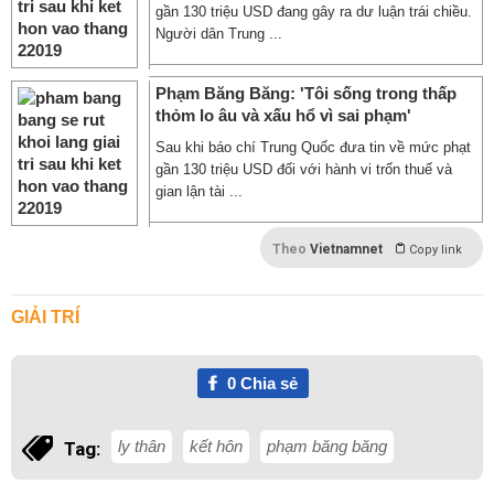
gần 130 triệu USD đang gây ra dư luận trái chiều.
Người dân Trung ...
Phạm Băng Băng: 'Tôi sống trong thấp
thỏm lo âu và xấu hổ vì sai phạm'
Sau khi báo chí Trung Quốc đưa tin về mức phạt
gần 130 triệu USD đối với hành vi trốn thuế và
gian lận tài ...
Theo
Vietnamnet
Copy link
GIẢI TRÍ
0
Chia sẻ
ly thân
kết hôn
phạm băng băng
Tag: