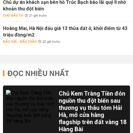
Chủ dự án khách sạn bên hồ Trúc Bạch báo lãi quý II nhờ
khoản thu đột biến
CHỦ ĐẦU TƯ
21 giờ trước
Hoàng Mai, Hà Nội đấu giá 13 thửa đất ở, khởi điểm từ 43
triệu đồng/m2
ĐẤU GIÁ - ĐẤU THẦU
22 giờ trước
ĐỌC NHIỀU NHẤT
Chủ Kem Tràng Tiền đón
nguồn thu đột biến sau
thương vụ thâu tóm Hải
Hà, mở cửa hàng
flagship trên đất vàng 18
Hàng Bài