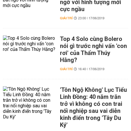
ngờ với hình tượng mới
cực ngầu
GIẢI TRÍ
23:00 | 17/06/2019
Top 4 Solo cùng Bolero
nói gì trước nghi vấn 'con
rơi' của Thẩm Thúy
Hằng?
GIẢI TRÍ
16:40 | 17/06/2019
'Tôn Ngộ Không' Lục Tiểu
Linh Đồng: 40 năm trăn
trở vì không có con trai
nối nghiệp sau vai diễn
kinh điển trong 'Tây Du
Ký'