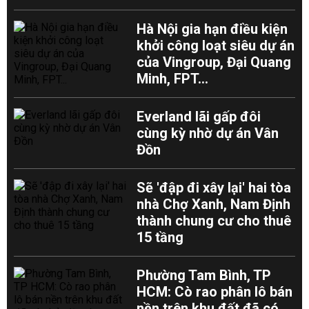
Hà Nội gia hạn điều kiện
khởi công loạt siêu dự án
của Vingroup, Đại Quang
Minh, FPT...
Everland lãi gấp đôi
cùng kỳ nhờ dự án Vân
Đồn
Sẽ 'đập đi xây lại' hai tòa
nhà Chợ Xanh, Nam Định
thành chung cư cho thuê
15 tầng
Phường Tam Bình, TP
HCM: Cò rao phân lô bán
nền trên khu đất đã có