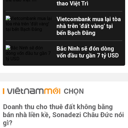
thao Việt Trì
Vietcombank mua lại tòa
nhà trên 'đất vàng' tại
bến Bạch Đằng
Bắc Ninh sẽ đón dòng
vốn đầu tư gần 7 tỷ USD
CHỌN
Doanh thu cho thuê đất không bằng
bán nhà liền kề, Sonadezi Châu Đức nói
gì?