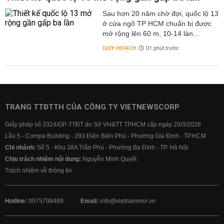
Sau hơn 20 năm chờ đợi, quốc lộ 13
ở cửa ngõ TP HCM chuẩn bị được
mở rộng lên 60 m, 10-14 làn...
QUY HOẠCH
01 phút trước
TRANG TTĐTTH CỦA CÔNG TY VIETNEWSCORP
Giấy phép số 3324/GP-TTĐT do Sở VH&TT TPHCM cấp ngày 20/3/2026
Lầu 5 - Compa Building - 293 Điện Biên Phủ - Phường Gia Định - TP.HCM
Chi nhánh:
Số 5 - Khu 38A Trần Phú - Phường Ba Đình - TP. Hà Nội
Chịu trách nhiệm nội dung:
Nguyễn Minh Quyết
Trách nhiệm về thông tin
Hotline:
0975798489
Email:
info@vietnammoi.vn