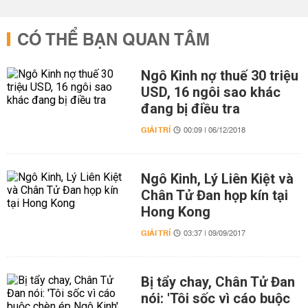
CÓ THỂ BẠN QUAN TÂM
Ngô Kinh nợ thuế 30 triệu
USD, 16 ngôi sao khác
đang bị điều tra
GIẢI TRÍ
00:09 | 06/12/2018
Ngô Kinh, Lý Liên Kiệt và
Chân Tử Đan họp kín tại
Hong Kong
GIẢI TRÍ
03:37 | 09/09/2017
Bị tẩy chay, Chân Tử Đan
nói: 'Tôi sốc vì cáo buộc