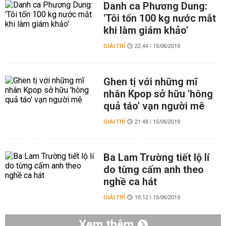
Danh ca Phương Dung:
'Tôi tốn 100 kg nước mắt
khi làm giám khảo'
GIẢI TRÍ
22:44 | 15/06/2019
Ghen tị với những mĩ
nhân Kpop sở hữu 'hông
quả táo' vạn người mê
GIẢI TRÍ
21:48 | 15/06/2019
Ba Lam Trường tiết lộ lí
do từng cấm anh theo
nghề ca hát
GIẢI TRÍ
10:12 | 15/06/2019
Xem thêm