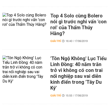
Top 4 Solo cùng Bolero
nói gì trước nghi vấn 'con
rơi' của Thẩm Thúy
Hằng?
GIẢI TRÍ
16:40 | 17/06/2019
'Tôn Ngộ Không' Lục Tiểu
Linh Đồng: 40 năm trăn
trở vì không có con trai
nối nghiệp sau vai diễn
kinh điển trong 'Tây Du
Ký'
GIẢI TRÍ
15:55 | 17/06/2019