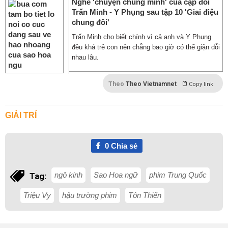
Nghe 'chuyện chúng mình' của cặp đôi
Trấn Minh - Y Phụng sau tập 10 'Giai điệu
chung đôi'
Trấn Minh cho biết chính vì cả anh và Y Phụng
đều khá trẻ con nên chẳng bao giờ có thể giận dỗi
nhau lâu.
Theo
Theo Vietnamnet
Copy link
GIẢI TRÍ
0
Chia sẻ
ngô kinh
Sao Hoa ngữ
phim Trung Quốc
Tag:
Triệu Vy
hậu trường phim
Tôn Thiến