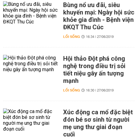
Bùng nổ ưu đãi, siêu
khuyến mại: Ngày hội sức
khỏe gia đình - Bệnh viện
ĐKQT Thu Cúc
LỐI SỐNG
16:34 | 27/06/2019
Hội thảo Đột phá công
nghệ trong điều trị sỏi
tiết niệu gây ấn tượng
mạnh
LỐI SỐNG
16:30 | 27/06/2019
Xúc động ca mổ đặc biệt
đón bé sơ sinh từ người
mẹ ung thư giai đoạn
cuối