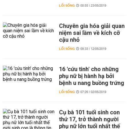
LỐI SỐNG
00:55 | 23/05/2019
Chuyên gia hóa giải quan
niệm sai lầm về kích cỡ
cậu nhỏ
LỐI SỐNG
09:33 | 12/05/2019
16 'cứu tinh' cho những
phụ nữ bị hành hạ bởi
bệnh u nang buồng trứng
LỐI SỐNG
07:26 | 02/05/2019
Cụ bà 101 tuổi sinh con
thứ 17, trở thành người
phụ nữ lớn tuổi nhất thế