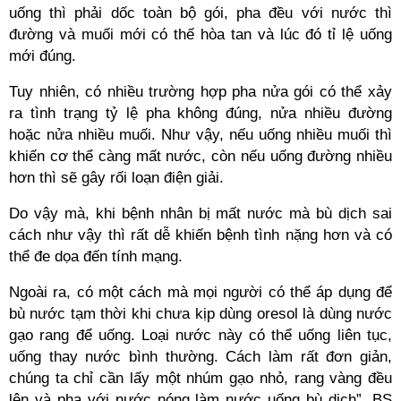
uống thì phải dốc toàn bộ gói, pha đều với nước thì
đường và muối mới có thế hòa tan và lúc đó tỉ lệ uống
mới đúng.
Tuy nhiên, có nhiều trường hợp pha nửa gói có thể xảy
ra tình trạng tỷ lệ pha không đúng, nửa nhiều đường
hoặc nửa nhiều muối. Như vậy, nếu uống nhiều muối thì
khiến cơ thể càng mất nước, còn nếu uống đường nhiều
hơn thì sẽ gây rối loạn điện giải.
Do vậy mà, khi bệnh nhân bị mất nước mà bù dịch sai
cách như vậy thì rất dễ khiến bệnh tình nặng hơn và có
thể đe dọa đến tính mạng.
Ngoài ra, có một cách mà mọi người có thể áp dụng để
bù nước tạm thời khi chưa kịp dùng oresol là dùng nước
gạo rang để uống. Loại nước này có thể uống liên tục,
uống thay nước bình thường. Cách làm rất đơn giản,
chúng ta chỉ cần lấy một nhúm gạo nhỏ, rang vàng đều
lên và pha với nước nóng làm nước uống bù dịch”, BS