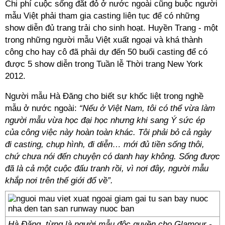
Chi phí cuộc sống đắt đỏ ở nước ngoài cũng buộc người
mẫu Việt phải tham gia casting liên tục để có những
show diễn đủ trang trải cho sinh hoạt. Huyền Trang - một
trong những người mẫu Việt xuất ngoại và khá thành
công cho hay cô đã phải dự đến 50 buổi casting để có
được 5 show diễn trong Tuần lễ Thời trang New York
2012.
Người mẫu Hà Đăng cho biết sự khốc liệt trong nghề
mẫu ở nước ngoài:
“Nếu ở Việt Nam, tôi có thể vừa làm
người mẫu vừa học đại học nhưng khi sang Ý sức ép
của công việc này hoàn toàn khác. Tôi phải bỏ cả ngày
đi casting, chụp hình, đi diễn… mới đủ tiền sống thôi,
chứ chưa nói đến chuyện có danh hay không. Sống được
đã là cả một cuộc đấu tranh rồi, vì nơi đây, người mẫu
khắp nơi trên thế giới đổ về”.
Hà Đăng, từng là người mẫu độc quyền cho Glamour -