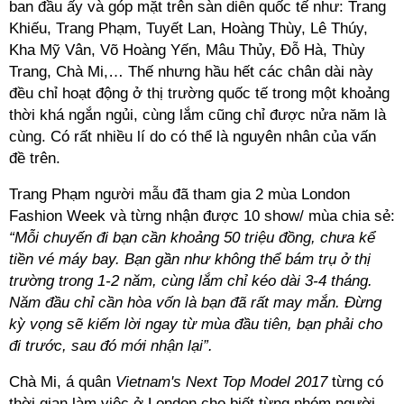
ban đầu ấy và góp mặt trên sàn diễn quốc tế như: Trang
Khiếu, Trang Phạm, Tuyết Lan, Hoàng Thùy, Lê Thúy,
Kha Mỹ Vân, Võ Hoàng Yến, Mâu Thủy, Đỗ Hà, Thùy
Trang, Chà Mi,… Thế nhưng hầu hết các chân dài này
đều chỉ hoạt động ở thị trường quốc tế trong một khoảng
thời khá ngắn ngủi, cùng lắm cũng chỉ được nửa năm là
cùng. Có rất nhiều lí do có thể là nguyên nhân của vấn
đề trên.
Trang Phạm người mẫu đã tham gia 2 mùa London
Fashion Week và từng nhận được 10 show/ mùa chia sẻ:
“Mỗi chuyến đi bạn cần khoảng 50 triệu đồng, chưa kể
tiền vé máy bay. Bạn gần như không thể bám trụ ở thị
trường trong 1-2 năm, cùng lắm chỉ kéo dài 3-4 tháng.
Năm đầu chỉ cần hòa vốn là bạn đã rất may mắn. Đừng
kỳ vọng sẽ kiếm lời ngay từ mùa đầu tiên, bạn phải cho
đi trước, sau đó mới nhận lại”.
Chà Mi, á quân
Vietnam's Next Top Model 2017
từng có
thời gian làm việc ở London cho biết từng nhóm người