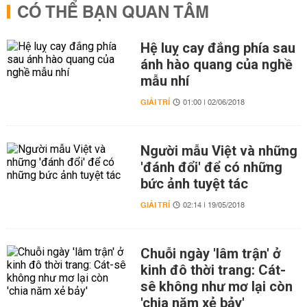
CÓ THỂ BẠN QUAN TÂM
Hệ luỵ cay đắng phía sau
ánh hào quang của nghề
mẫu nhí
GIẢI TRÍ
01:00 | 02/06/2018
Người mẫu Việt và những
'đánh đổi' để có những
bức ảnh tuyệt tác
GIẢI TRÍ
02:14 | 19/05/2018
Chuỗi ngày 'lâm trận' ở
kinh đô thời trang: Cát-
sê không như mơ lại còn
'chia năm xẻ bảy'