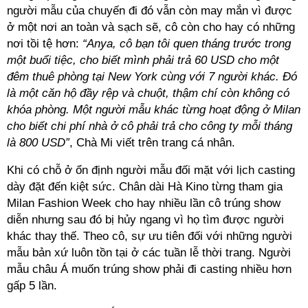
người mẫu của chuyến đi đó vẫn còn may mắn vì được
ở một nơi an toàn và sạch sẽ, cô còn cho hay có những
nơi tồi tệ hơn:
“Anya, cô bạn tôi quen tháng trước trong
một buổi tiệc, cho biết mình phải trả 60 USD cho một
đêm thuê phòng tại New York cùng với 7 người khác. Đó
là một căn hộ đầy rệp và chuột, thậm chí còn không có
khóa phòng. Một người mẫu khác từng hoạt động ở Milan
cho biết chi phí nhà ở cô phải trả cho công ty mỗi tháng
là 800 USD”
, Chà Mi viết trên trang cá nhân.
Khi có chỗ ở ổn định người mẫu đối mặt với lịch casting
dày đặt đến kiệt sức. Chân dài Hà Kino từng tham gia
Milan Fashion Week cho hay nhiều lần cô trúng show
diễn nhưng sau đó bị hủy ngang vì họ tìm được người
khác thay thế. Theo cô, sự ưu tiên đối với những người
mẫu bản xứ luôn tồn tại ở các tuần lễ thời trang. Người
mẫu châu Á muốn trúng show phải đi casting nhiều hơn
gấp 5 lần.