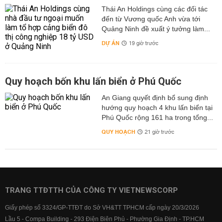
Thái An Holdings cùng các đối tác
đến từ Vương quốc Anh vừa tới
Quảng Ninh đề xuất ý tưởng làm...
DỰ ÁN
19 giờ trước
Quy hoạch bốn khu lấn biển ở Phú Quốc
An Giang quyết định bổ sung định
hướng quy hoạch 4 khu lấn biển tại
Phú Quốc rộng 161 ha trong tổng...
QUY HOẠCH
21 giờ trước
TRANG TTĐTTH CỦA CÔNG TY VIETNEWSCORP
Giấy phép số 3324/GP-TTĐT do Sở VH&TT TPHCM cấp ngày 20/3/2026
Lầu 5 - Compa Building - 293 Điện Biên Phủ - Phường Gia Định - TP.HCM