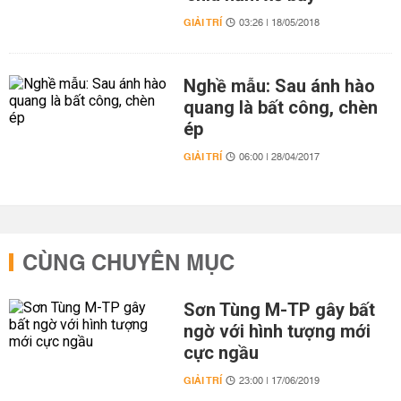
GIẢI TRÍ
03:26 | 18/05/2018
Nghề mẫu: Sau ánh hào
quang là bất công, chèn
ép
GIẢI TRÍ
06:00 | 28/04/2017
CÙNG CHUYÊN MỤC
Sơn Tùng M-TP gây bất
ngờ với hình tượng mới
cực ngầu
GIẢI TRÍ
23:00 | 17/06/2019