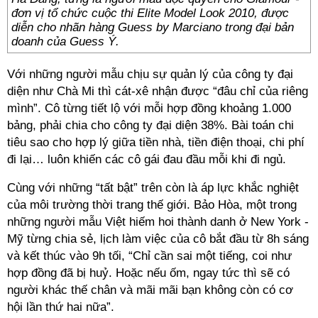
đơn vị tổ chức cuộc thi Elite Model Look 2010, được
diễn cho nhãn hàng Guess by Marciano trong đại bản
doanh của Guess Ý.
Với những người mẫu chịu sự quản lý của công ty đại
diện như Chà Mi thì cát-xê nhận được “đâu chỉ của riêng
mình”. Cô từng tiết lộ với mỗi hợp đồng khoảng 1.000
bảng, phải chia cho công ty đại diện 38%. Bài toán chi
tiêu sao cho hợp lý giữa tiền nhà, tiền điện thoại, chi phí
đi lại… luôn khiến các cô gái đau đầu mỗi khi đi ngủ.
Cùng với những “tất bật” trên còn là áp lực khắc nghiệt
của môi trường thời trang thế giới. Bảo Hòa, một trong
những người mẫu Việt hiếm hoi thành danh ở New York -
Mỹ từng chia sẻ, lịch làm việc của cô bắt đầu từ 8h sáng
và kết thúc vào 9h tối, “Chỉ cần sai một tiếng, coi như
hợp đồng đã bị huỷ. Hoặc nếu ốm, ngay tức thì sẽ có
người khác thế chân và mãi mãi bạn không còn có cơ
hội lần thứ hai nữa”.