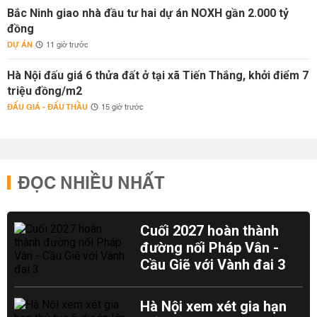
Bắc Ninh giao nhà đầu tư hai dự án NOXH gần 2.000 tỷ
đồng
DỰ ÁN
11 giờ trước
Hà Nội đấu giá 6 thửa đất ở tại xã Tiến Thắng, khởi điểm 7
triệu đồng/m2
ĐẤU GIÁ - ĐẤU THẦU
15 giờ trước
ĐỌC NHIỀU NHẤT
Cuối 2027 hoàn thành
đường nối Pháp Vân -
Cầu Giẽ với Vành đai 3
Hà Nội xem xét gia hạn