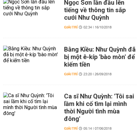
Ngọc Sơn lần đầu lên
tiếng về thông tin sắp
cưới Như Quỳnh
GIẢI TRÍ
02:34 | 16/10/2018
Bằng Kiều: Như Quỳnh đã
bị một ê-kíp 'bào mòn' để
kiếm tiền
GIẢI TRÍ
23:20 | 26/09/2018
Ca sĩ Như Quỳnh: 'Tôi sai
lầm khi cố tìm lại mình
thời Người tình mùa
đông'
GIẢI TRÍ
05:14 | 07/06/2018