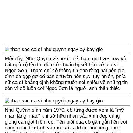
Mới đây, Như Quỳnh về nước để tham gia liveshow và
bất ngờ rộ lên tin đồn cô chuẩn bị kết hôn với ca sĩ
Ngọc Sơn. Thậm chí có thông tin cho rằng hai bên gia
đình đã gặp gỡ để bàn chuyện hôn sự. Tuy nhiên, phía
nữ ca sĩ khẳng định không muốn nói nhiều về những tin
đồn vì cô luôn coi Ngọc Sơn là người anh thân thiết.
Như Quỳnh sinh năm 1970, cô từng được xem là “mỹ
nhân làng nhạc” khi sở hữu nhan sắc xinh đẹp cùng
giọng ca ngọt hiếm có. Tên tuổi của cô gắn gắn liền với
dòng nhạc trữ tình và một số ca khúc nổi tiếng như: