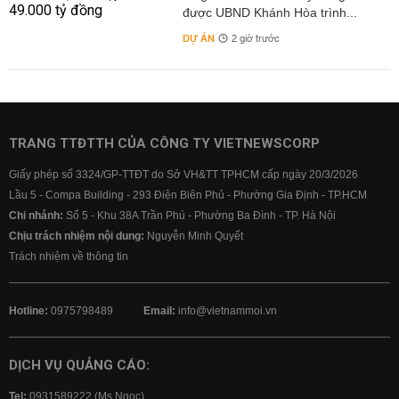
được UBND Khánh Hòa trình...
DỰ ÁN
2 giờ trước
TRANG TTĐTTH CỦA CÔNG TY VIETNEWSCORP
Giấy phép số 3324/GP-TTĐT do Sở VH&TT TPHCM cấp ngày 20/3/2026
Lầu 5 - Compa Building - 293 Điện Biên Phủ - Phường Gia Định - TP.HCM
Chi nhánh:
Số 5 - Khu 38A Trần Phú - Phường Ba Đình - TP. Hà Nội
Chịu trách nhiệm nội dung:
Nguyễn Minh Quyết
Trách nhiệm về thông tin
Hotline:
0975798489
Email:
info@vietnammoi.vn
DỊCH VỤ QUẢNG CÁO:
Tel:
0931589222 (Ms Ngọc)