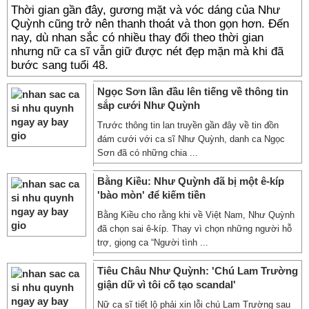
Thời gian gần đây, gương mặt và vóc dáng của Như
Quỳnh cũng trở nên thanh thoát và thon gọn hơn. Đến
nay, dù nhan sắc có nhiều thay đổi theo thời gian
nhưng nữ ca sĩ vẫn giữ được nét đẹp mặn mà khi đã
bước sang tuổi 48.
Ngọc Sơn lần đầu lên tiếng về thông tin
sắp cưới Như Quỳnh
Trước thông tin lan truyền gần đây về tin đồn
đám cưới với ca sĩ Như Quỳnh, danh ca Ngọc
Sơn đã có những chia ...
Bằng Kiều: Như Quỳnh đã bị một ê-kíp
'bào mòn' để kiếm tiền
Bằng Kiều cho rằng khi về Việt Nam, Như Quỳnh
đã chọn sai ê-kíp. Thay vì chọn những người hỗ
trợ, giọng ca “Người tình ...
Tiêu Châu Như Quỳnh: 'Chú Lam Trường
giận dữ vì tôi cố tạo scandal'
Nữ ca sĩ tiết lộ phải xin lỗi chú Lam Trường sau