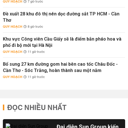
QUY HOẠCH
7 giờ trước
Đề xuất 28 khu đô thị nén dọc đường sắt TP HCM - Cần
Thơ
QUY HOẠCH
8 giờ trước
Khu vực Công viên Cầu Giấy sẽ là điểm bắn pháo hoa và
phố đi bộ mới tại Hà Nội
QUY HOẠCH
11 giờ trước
Bổ sung 27 km đường gom hai bên cao tốc Châu Đốc -
Cần Thơ - Sóc Trăng, hoàn thành sau một năm
QUY HOẠCH
11 giờ trước
ĐỌC NHIỀU NHẤT
Đại diện Sun Group kiến