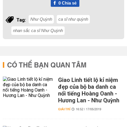
0
Chia sẻ
Như Quỳnh
ca sĩ như quỳnh
Tag:
nhan sắc ca sĩ Như Quỳnh
CÓ THỂ BẠN QUAN TÂM
Giao Linh tiết lộ kỉ niệm
đẹp của bộ ba danh ca
nổi tiếng Hoàng Oanh -
Hương Lan - Như Quỳnh
GIẢI TRÍ
16:52 | 17/05/2019