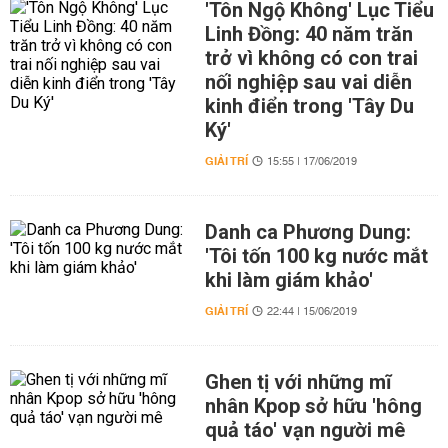
'Tôn Ngộ Không' Lục Tiểu
Linh Đồng: 40 năm trăn
trở vì không có con trai
nối nghiệp sau vai diễn
kinh điển trong 'Tây Du
Ký'
GIẢI TRÍ
15:55 | 17/06/2019
Danh ca Phương Dung:
'Tôi tốn 100 kg nước mắt
khi làm giám khảo'
GIẢI TRÍ
22:44 | 15/06/2019
Ghen tị với những mĩ
nhân Kpop sở hữu 'hông
quả táo' vạn người mê