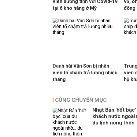
viên dương tính với Covid-19
vả, ô
tại 6 kho hàng ở Mỹ
đồng
Danh hài Vân Sơn bị nhân
Trung
viên tố chậm trả lương nhiều
viên 
tháng
hộ kh
CÙNG CHUYÊN MỤC
Nhật Bản 'hốt bạc'
khách nước ngoài
du lịch nông thôn