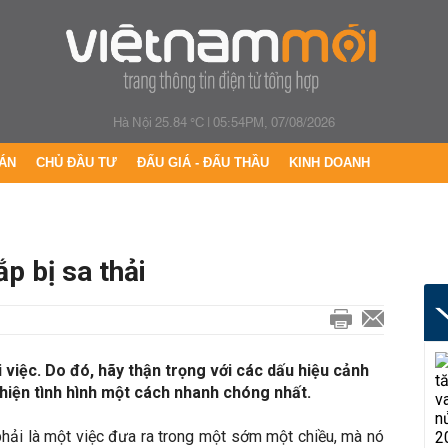
Hà Nội 25.84 °C
|
05:54PM, 07/08/2026
ÁN
CHỦ ĐẦU TƯ
ĐẤU GIÁ - ĐẤU THẦU
KINH DOANH
p bị sa thải
 việc. Do đó, hãy thận trọng với các dấu hiệu cảnh
thiện tình hình một cách nhanh chóng nhất.
phải là một việc đưa ra trong một sớm một chiều, mà nó