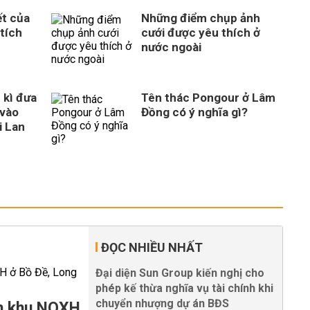
ết của
Những điểm chụp ảnh
tích
cưới được yêu thích ở
nước ngoài
 kì đưa
Tên thác Pongour ở Lâm
vào
Đồng có ý nghĩa gì?
i Lan
ĐỌC NHIỀU NHẤT
Đại diện Sun Group kiến nghị cho
phép kế thừa nghĩa vụ tài chính khi
chuyển nhượng dự án BĐS
àm khu NOXH