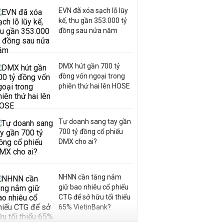
EVN đã xóa sạch lỗ lũy
kế, thu gần 353.000 tỷ
đồng sau nửa năm
DMX hút gần 700 tỷ
đồng vốn ngoại trong
phiên thứ hai lên HOSE
Tự doanh sang tay gần
700 tỷ đồng cổ phiếu
DMX cho ai?
NHNN cần tăng nắm
giữ bao nhiêu cổ phiếu
CTG để sở hữu tối thiểu
65% VietinBank?