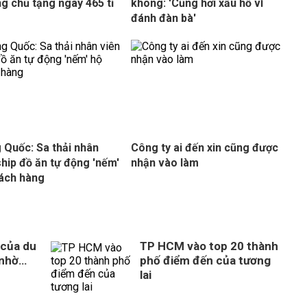
ng chủ tặng ngay 465 tỉ
không: 'Cũng hơi xấu hổ vì
đánh đàn bà'
 Quốc: Sa thải nhân
Công ty ai đến xin cũng được
ship đồ ăn tự động 'nếm'
nhận vào làm
ách hàng
 của du
TP HCM vào top 20 thành
 nhờ…
phố điểm đến của tương
lai