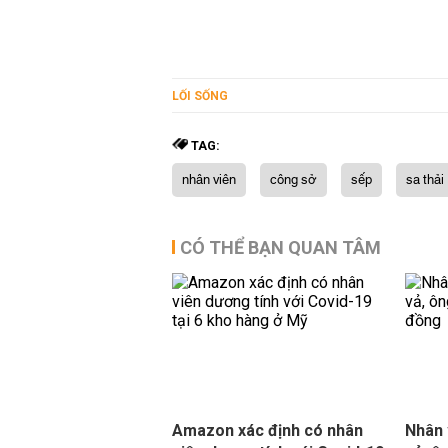
LỐI SỐNG
TAG:
nhân viên
công sở
sếp
sa thải
CÓ THỂ BẠN QUAN TÂM
Amazon xác định có nhân
Nhân 