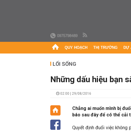
0975798489
QUY HOẠCH
THỊ TRƯỜNG
DỰ 
LỐI SỐNG
Những dấu hiệu bạn sắ
02:00 | 29/08/2016
Chẳng ai muốn mình bị đuổi
báo sau đây để có thể cải 
Quyết định đuổi việc không 