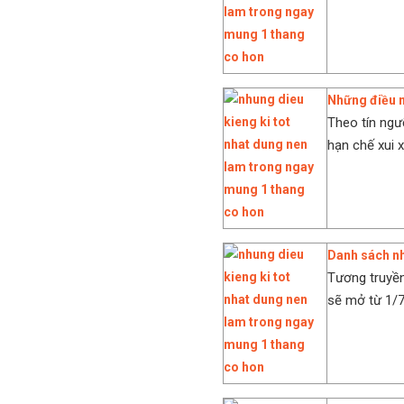
Những điều n
Theo tín ngư
hạn chế xui 
Danh sách nh
Tương truyền
sẽ mở từ 1/7 