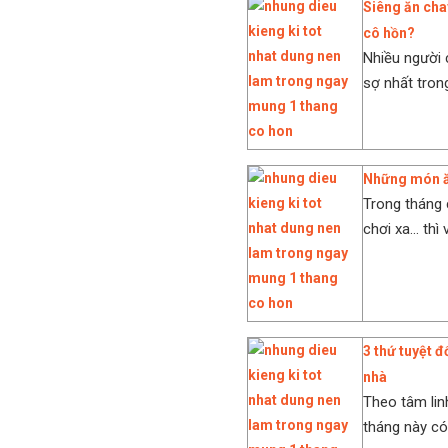
Siêng ăn cha
cô hồn?
Nhiều người 
sợ nhất tron
Những món ă
Trong tháng 
chơi xa… thì
3 thứ tuyệt 
nhà
Theo tâm lin
tháng này có