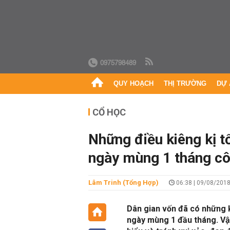
0975798489
QUY HOẠCH
THỊ TRƯỜNG
DỰ 
CỔ HỌC
Những điều kiêng kị t
ngày mùng 1 tháng cô
Lâm Trinh (Tổng Hợp)
06:38 | 09/08/201
Dân gian vốn đã có những 
ngày mùng 1 đầu tháng. Vậ