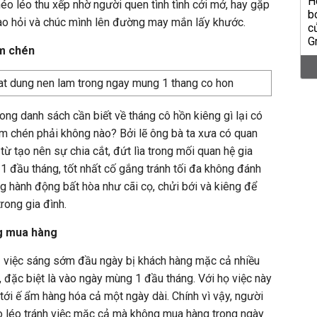
héo léo thu xếp nhờ người quen tình tình cởi mở, hay gặp
o hỏi và chúc mình lên đường may mắn lấy khước.
ấm chén
ong danh sách cần biết về tháng cô hồn kiêng gì lại có
ấm chén phải không nào? Bởi lẽ ông bà ta xưa có quan
từ tạo nên sự chia cắt, đứt lìa trong mối quan hệ gia
 1 đầu tháng, tốt nhất cố gắng tránh tối đa không đánh
g hành động bất hòa như cãi cọ, chửi bới và kiêng để
rong gia đình.
g mua hàng
ị việc sáng sớm đầu ngày bị khách hàng mặc cả nhiều
đặc biệt là vào ngày mùng 1 đầu tháng. Với họ việc này
tới ế ẩm hàng hóa cả một ngày dài. Chính vì vậy, người
o léo tránh việc mặc cả mà không mua hàng trong ngày