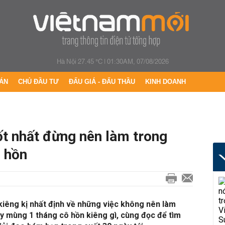
Hà Nội 27.45 °C
|
01:30AM, 07/08/2026
ÁN
CHỦ ĐẦU TƯ
ĐẤU GIÁ - ĐẤU THẦU
KINH DOANH
ốt nhất đừng nên làm trong
 hồn
8
kiêng kị nhất định về những việc không nên làm
y mùng 1 tháng cô hồn kiêng gì, cùng đọc để tìm