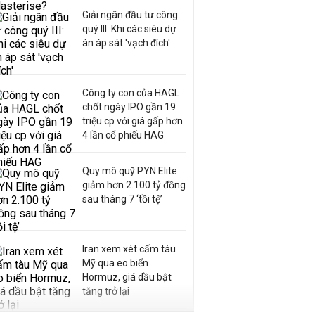
Giải ngân đầu tư công
quý III: Khi các siêu dự
án áp sát 'vạch đích'
Công ty con của HAGL
chốt ngày IPO gần 19
triệu cp với giá gấp hơn
4 lần cổ phiếu HAG
Quy mô quỹ PYN Elite
giảm hơn 2.100 tỷ đồng
sau tháng 7 ‘tồi tệ’
Iran xem xét cấm tàu
Mỹ qua eo biển
Hormuz, giá dầu bật
tăng trở lại