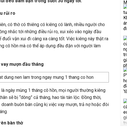
đủi đeo bám bạn trong suốt 30 ngày tới.
u rủi ro
ên, có thờ có thiêng có kiêng có lành, nhiều người cho
ông nhắc tới những điều rủi ro, xui xẻo vào ngày đầu
 đuổi vận xui đi càng xa càng tốt. Việc kiêng này thật ra
áng cô hồn mà có thể áp dụng đều đặn với người làm
c vay mượn đầu tháng
 là ngày mùng 1 tháng cô hồn, mọi người thường kiêng
thân sẽ bị “dông” cả tháng, hao tài tán lộc. Đồng thời,
h doanh buôn bán cũng kị việc vay mượn, trả nợ hoặc đòi
áng.
rên bàn thờ