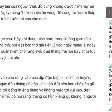
bấy lâu của người Việt, đồ cúng không được nếm hay ăn
. Ngày mùng 1 tối kị việc ăn vụng đồ cúng trước khi thắp
 tránh rước tai họa vào mình.
ục chửi bậy khi đang sinh hoạt trong không gian tâm
òng thờ, nơi đặt ban thờ gia tiên…) vào ngày mùng 1, ngày
ó quan niệm cho rằng, nếu đầu tháng mà nói bậy chửi tục
yện thị phi.
n cho rằng, vào các dịp đặc biệt như Tết cổ truyền,
ngày đầu tháng cô hồn, các cặp đôi nên hạn chế gần gũi
 tới đấng thiêng liêng và không mắc tới xui xẻo, đen
hế nếu có hỏi rằng, tháng cô hồn kiêng gì, không ít người
.