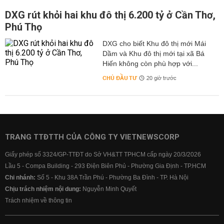
DXG rút khỏi hai khu đô thị 6.200 tỷ ở Cần Thơ,
Phú Thọ
DXG cho biết Khu đô thị mới Mái
Dầm và Khu đô thị mới tại xã Bá
Hiến không còn phù hợp với...
CHỦ ĐẦU TƯ
20 giờ trước
TRANG TTĐTTH CỦA CÔNG TY VIETNEWSCORP
Giấy phép số 3324/GP-TTĐT do Sở VH&TT TPHCM cấp ngày 20/3/2026
Lầu 5 - Compa Building - 293 Điện Biên Phủ - Phường Gia Định - TP.HCM
Chi nhánh:
Số 5 - Khu 38A Trần Phú - Phường Ba Đình - TP. Hà Nội
Chịu trách nhiệm nội dung:
Nguyễn Minh Quyết
Trách nhiệm về thông tin