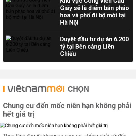
Khu vực Công viên Cầu
Giấy sẽ là điểm bắn pháo
hoa và phố đi bộ mới tại
Hà Nội
Duyệt đầu tư dự án 6.200
tỷ tại Bến cảng Liên
Chiểu
CHỌN
Chung cư đến mốc niên hạn không phải
hết giá trị
Theo lãnh đạo Batdongsan.com.vn, không phải cứ đến