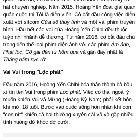
hát chuyên nghiệp. Năm 2015, Hoàng Yến đoạt giải quán
quân cuộc thi Tôi là diễn viên. Cô bắt đầu công việc diễn
xuất với sitcom
Cửa sổ thủy tinh
và một vài phim truyền
hình. Hầu hết các vai của Hoàng Yến Chibi đều thuộc
tuýp nhí nhảnh dễ thương. Từ năm 2016, cô bắt đầu chú
trọng đến thể loại phim điện ảnh với các phim
Ám ảnh
,
Phát lộc
,
Cô gái đến từ hôm qua
và gần đây nhất là
Tháng năm rực rỡ
.
Vai Vui trong "Lộc phát"
Đầu năm 2016, Hoàng Yến Chibi hóa thân thành bà bầu
xì tin tên Vui trong phim
Lộc phát.
Việc có thai ngoài ý
muốn khiến Vui và Mừng (Hoàng Kỳ Nam) phải kết hôn
khi mới 18 tuổi. Bước vào cuộc sống hôn nhân khi còn
"con nít" khiến cả hai thường xuyên cãi vã và gặp nhiều
tình huống dở khóc dở cười.