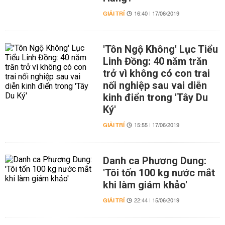
GIẢI TRÍ
16:40 | 17/06/2019
'Tôn Ngộ Không' Lục Tiểu
Linh Đồng: 40 năm trăn
trở vì không có con trai
nối nghiệp sau vai diễn
kinh điển trong 'Tây Du
Ký'
GIẢI TRÍ
15:55 | 17/06/2019
Danh ca Phương Dung:
'Tôi tốn 100 kg nước mắt
khi làm giám khảo'
GIẢI TRÍ
22:44 | 15/06/2019