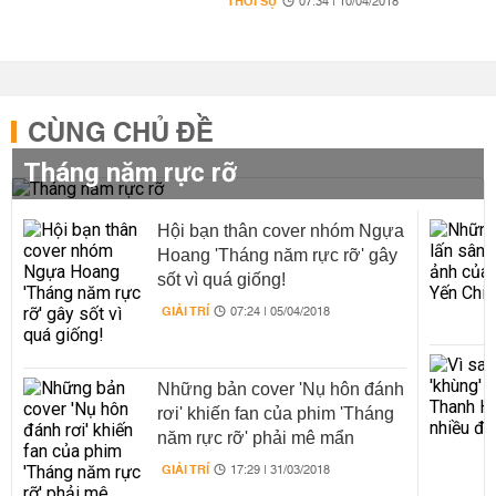
THỜI SỰ
07:34 | 10/04/2018
CÙNG CHỦ ĐỀ
Tháng năm rực rỡ
Hội bạn thân cover nhóm Ngựa
Hoang 'Tháng năm rực rỡ' gây
sốt vì quá giống!
GIẢI TRÍ
07:24 | 05/04/2018
Những bản cover 'Nụ hôn đánh
rơi' khiến fan của phim 'Tháng
năm rực rỡ' phải mê mẩn
GIẢI TRÍ
17:29 | 31/03/2018