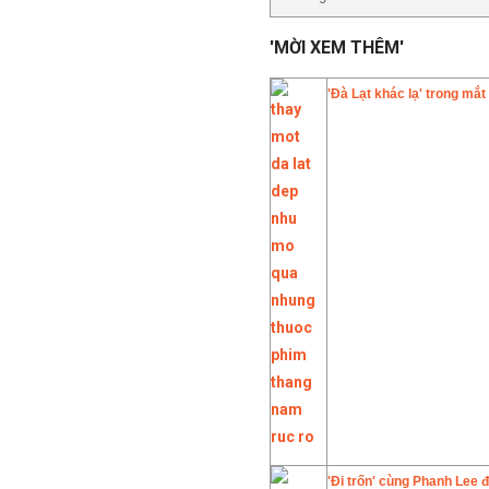
'MỜI XEM THÊM'
'Đà Lạt khác lạ' trong mắt
'Đi trốn' cùng Phanh Lee