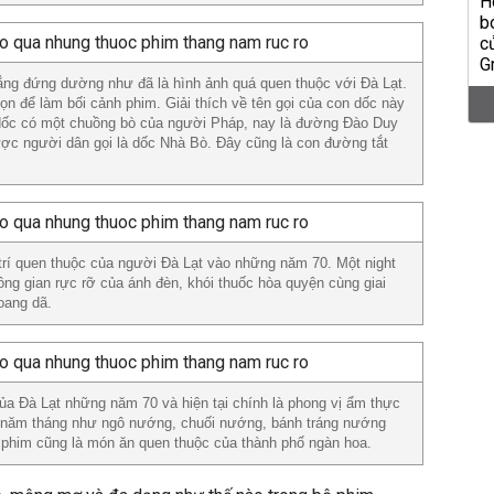
ng đứng dường như đã là hình ảnh quá quen thuộc với Đà Lạt.
 để làm bối cảnh phim. Giải thích về tên gọi của con dốc này
n dốc có một chuồng bò của người Pháp, nay là đường Đào Duy
ợc người dân gọi là dốc Nhà Bò. Đây cũng là con đường tắt
i trí quen thuộc của người Đà Lạt vào những năm 70. Một night
ông gian rực rỡ của ánh đèn, khói thuốc hòa quyện cùng giai
oang dã.
của Đà Lạt những năm 70 và hiện tại chính là phong vị ẩm thực
 năm tháng như ngô nướng, chuối nướng, bánh tráng nướng
 phim cũng là món ăn quen thuộc của thành phố ngàn hoa.