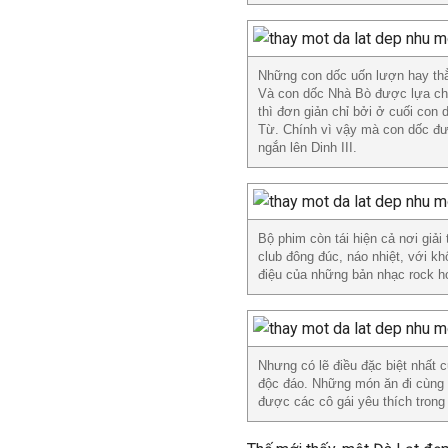
Những con dốc uốn lượn hay thẳ
Và con dốc Nhà Bò được lựa chọn
thì đơn giản chỉ bởi ở cuối co
Từ. Chính vì vậy mà con dốc đư
ngắn lên Dinh III.
Bộ phim còn tái hiện cả nơi giả
club đông đúc, náo nhiệt, với kh
điệu của những bản nhạc rock h
Nhưng có lẽ điều đặc biệt nhất 
độc đáo. Những món ăn đi cùng
được các cô gái yêu thích trong