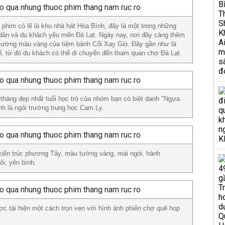
 phim có lẽ là khu nhà hát Hòa Bình, đây là một trong những
dân và du khách yêu mến Đà Lạt. Ngày nay, nơi đây càng thêm
tường màu vàng của tiệm bánh Cối Xay Gió. Đây gần như là
ố, từ đó du khách có thể di chuyến đến tham quan chợ Đà Lạt.
tháng đẹp nhất tuổi học trò của nhóm bạn có biệt danh "Ngựa
nh là ngôi trường trung học Cam Ly.
kiến trúc phương Tây, màu tường vàng, mái ngói, hành
ôi, yên bình.
c tái hiện một cách trọn vẹn với hình ảnh phiên chợ quê họp