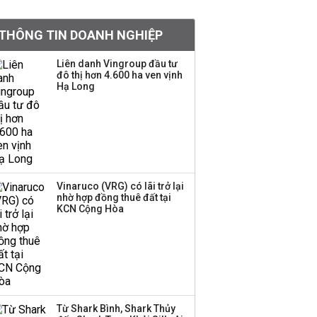
khoản
THÔNG TIN DOANH NGHIỆP
Sau nhịp điều chỉnh
mạnh, CTCK nhìn thấy
Liên danh Vingroup đầu tư
cơ hội ở nhóm cổ phiếu
đô thị hơn 4.600 ha ven vịnh
nào?
Hạ Long
Một thương hiệu thời
trang Việt đóng cửa
sau 5 năm hoạt động,
thanh lý toàn bộ cửa
hàng
Vinaruco (VRG) có lãi trở lại
nhờ hợp đồng thuê đất tại
TOP 10 ngân hàng lãi
KCN Cộng Hòa
lớn nhất từ kinh doanh
ngoại hối nửa đầu năm
2026: Vietcombank
quán quân, ACB dẫn
đầu nhóm tư nhân
Từ Shark Bình, Shark Thủy
Công ty 100 tỷ của