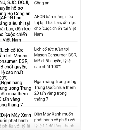
Công an
AEON bán mảng siêu
thị tại Thái Lan, dồn lực
cho ‘cuộc chiến’ tại Việt
Nam
Lịch cổ tức tuần tới:
Masan Consumer, BSR,
MB chốt quyền, tỷ lệ
cao nhất 100%
Ngân hàng Trung ương
Trung Quốc mua thêm
20 tấn vàng trong
tháng 7
Điện Máy Xanh muốn
phát hành cổ phiếu với
tỷ lệ 1:1 để tăng thanh