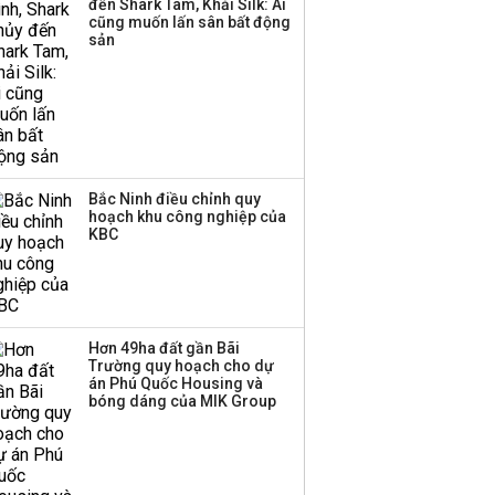
đến Shark Tam, Khải Silk: Ai
Huấn Hoa Hồng bỗng
cũng muốn lấn sân bất động
dưng ‘biến mất’, một
sản
công ty khác đã giải thể
Bắc Ninh điều chỉnh quy
hoạch khu công nghiệp của
KBC
Hơn 49ha đất gần Bãi
Trường quy hoạch cho dự
án Phú Quốc Housing và
bóng dáng của MIK Group