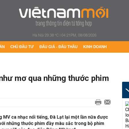
Hà Nội 29.38 °C
|
04:21PM, 08/08/2026
ÁN
CHỦ ĐẦU TƯ
ĐẤU GIÁ - ĐẤU THẦU
KINH DOANH
 như mơ qua những thước phim
 MV ca nhạc nổi tiếng, Đà Lạt lại một lần nữa được
 với những thước phim đầy màu sắc trong bộ phim