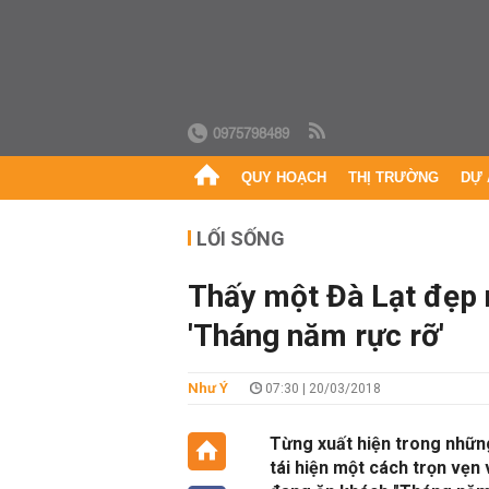
0975798489
QUY HOẠCH
THỊ TRƯỜNG
DỰ 
LỐI SỐNG
Thấy một Đà Lạt đẹp
'Tháng năm rực rỡ'
Như Ý
07:30 | 20/03/2018
Từng xuất hiện trong những
tái hiện một cách trọn vẹn