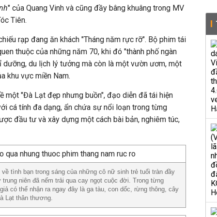
ênh
" của Quang Vinh và cũng đầy bâng khuâng trong MV
Tóc Tiên.
chiếu rạp đang ăn khách "Tháng năm rực rỡ". Bộ phim tái
 quen thuộc của những năm 70, khi đó "thành phố ngàn
hỉ dưỡng, du lịch lý tưởng mà còn là một vườn ươm, một
của khu vực miền Nam.
về một "Đà Lạt đẹp nhưng buồn", đạo diễn đã tái hiện
i cá tính đa dạng, ẩn chứa sự nổi loạn trong từng
ợc đầu tư và xây dựng một cách bài bản, nghiêm túc,
ề tình bạn trong sáng của những cô nữ sinh trẻ tuổi tràn đầy
trung niên đã nếm trải qua cay ngọt cuộc đời. Trong từng
iả có thể nhận ra ngay đây là ga tàu, con dốc, rừng thông, cây
à Lạt thân thương.