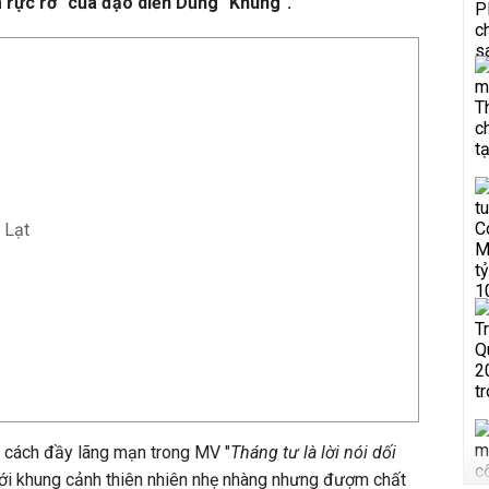
rực rỡ" của đạo diễn Dũng "Khùng".
 Lạt
t cách đầy lãng mạn trong MV "
Tháng tư là lời nói dối
 với khung cảnh thiên nhiên nhẹ nhàng nhưng đượm chất