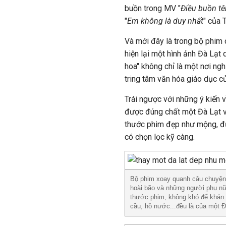
buồn trong MV "
Điều buồn t
"
Em không là duy nhất
" của 
Và mới đây là trong bộ phim 
hiện lại một hình ảnh Đà Lạt
hoa" không chỉ là một nơi ng
tring tâm văn hóa giáo dục 
Trái ngược với những ý kiến 
được đúng chất một Đà Lạt vớ
thước phim đẹp như mộng, đư
có chọn lọc kỹ càng.
Bộ phim xoay quanh câu chuyện v
hoài bão và những người phụ nữ 
thước phim, không khó để khán g
cầu, hồ nước...đều là của một Đ