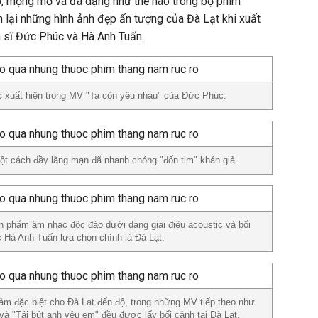
p, mộng mơ và đa dạng như thế nào trong bộ phim
n lại những hình ảnh đẹp ấn tượng của Đà Lạt khi xuất
a sĩ Đức Phúc và Hà Anh Tuấn.
c xuất hiện trong MV "Ta còn yêu nhau" của Đức Phúc.
t cách đầy lãng mạn đã nhanh chóng "đốn tim" khán giả.
n phẩm âm nhạc độc đáo dưới dạng giai điệu acoustic và bối
Hà Anh Tuấn lựa chọn chính là Đà Lạt.
ảm đặc biệt cho Đà Lạt đến độ, trong những MV tiếp theo như
 và "Tái bút anh yêu em" đều được lấy bối cảnh tại Đà Lạt.