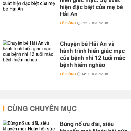
hiến giác mạc: Sự xuất
hiện đặc biệt của mẹ bé
Hải An
LỐI SỐNG
09:15 | 05/07/2018
Chuyện bé Hải An và
hành trình hiến giác mạc
của bệnh nhi 12 tuổi mắc
bệnh hiểm nghèo
LỐI SỐNG
14:11 | 03/07/2018
CÙNG CHUYÊN MỤC
Bùng nổ ưu đãi, siêu