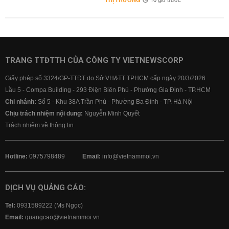
THỊ TRƯỜNG
10 giờ trước
TRANG TTĐTTH CỦA CÔNG TY VIETNEWSCORP
Giấy phép số 3324/GP-TTĐT do Sở VH&TT TPHCM cấp ngày 20/3/2026
Lầu 5 - Compa Building - 293 Điện Biên Phủ - Phường Gia Định - TP.HCM
Chi nhánh:
Số 5 - Khu 38A Trần Phú - Phường Ba Đình - TP. Hà Nội
Chịu trách nhiệm nội dung:
Nguyễn Minh Quyết
Trách nhiệm về thông tin
Hotline:
0975798489
Email:
info@vietnammoi.vn
DỊCH VỤ QUẢNG CÁO:
Tel:
0931589222 (Ms Ngọc)
Email:
quangcao@vietnammoi.vn