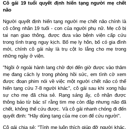
Cô gái 19 tuổi quyết định hiến tạng người mẹ chết
não
Người quyết định hiến tạng người mẹ chết não chính là
cô công nhân 19 tuổi - con của người phụ nữ. Mẹ cô bị
tai nạn giao thông, được đưa vào bệnh viện cấp cứu
trong tình trạng nguy kịch. Bố mẹ ly hôn, bố có gia đình
mới, chính cô gái này là trụ cột lo lắng cho mẹ trong
những ngày ở viện.
"Ngồi ở ngoài hành lang chờ đợi đến giờ được vào thăm
mẹ đang cách ly trong phòng hồi sức, em tình cờ xem
được đoạn phim nói về việc một người chết não có thể
hiến tạng cứu 7-8 người khác", cô gái sau khi xong hậu
sự cho mẹ đã chia sẻ. Rạng sáng ấy, cô nhận được
thông báo từ bác sĩ rằng tim mẹ còn đập nhưng não đã
chết, không thể cứu được. Và cô gái nhanh chóng đi đến
quyết định: "Hãy dùng tạng của mẹ con để cứu người".
Cô gái chia sẻ: "Tính mẹ luôn thích giúp đỡ người khác,