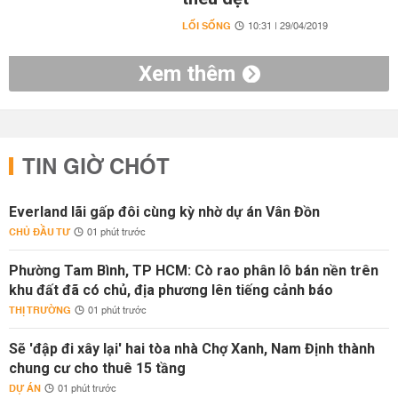
LỐI SỐNG
10:31 | 29/04/2019
Xem thêm
TIN GIỜ CHÓT
Everland lãi gấp đôi cùng kỳ nhờ dự án Vân Đồn
CHỦ ĐẦU TƯ
01 phút trước
Phường Tam Bình, TP HCM: Cò rao phân lô bán nền trên
khu đất đã có chủ, địa phương lên tiếng cảnh báo
THỊ TRƯỜNG
01 phút trước
Sẽ 'đập đi xây lại' hai tòa nhà Chợ Xanh, Nam Định thành
chung cư cho thuê 15 tầng
DỰ ÁN
01 phút trước