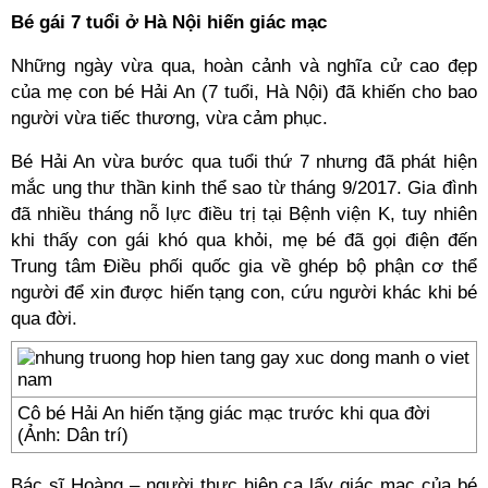
Bé gái 7 tuổi ở Hà Nội hiến giác mạc
Những ngày vừa qua, hoàn cảnh và nghĩa cử cao đẹp
của mẹ con bé Hải An (7 tuổi, Hà Nội) đã khiến cho bao
người vừa tiếc thương, vừa cảm phục.
Bé Hải An vừa bước qua tuổi thứ 7 nhưng đã phát hiện
mắc ung thư thần kinh thể sao từ tháng 9/2017. Gia đình
đã nhiều tháng nỗ lực điều trị tại Bệnh viện K, tuy nhiên
khi thấy con gái khó qua khỏi, mẹ bé đã gọi điện đến
Trung tâm Điều phối quốc gia về ghép bộ phận cơ thể
người để xin được hiến tạng con, cứu người khác khi bé
qua đời.
Cô bé Hải An hiến tặng giác mạc trước khi qua đời
(Ảnh: Dân trí)
Bác sĩ Hoàng – người thực hiện ca lấy giác mạc của bé