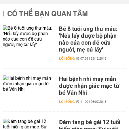
CÓ THỂ BẠN QUAN TÂM
Bé 8 tuổi ung thư máu:
'Nếu lấy được bộ phận
nào của con để cứu
người, mẹ cứ lấy'
LỐI SỐNG
07:38 | 23/12/2018
Hai bệnh nhi may mắn
được nhận giác mạc từ
bé Vân Nhi
LỐI SỐNG
11:00 | 06/07/2018
Đám tang bé gái 12 tuổi