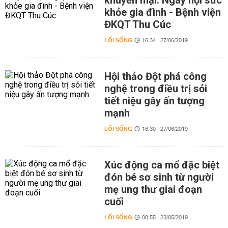
khuyến mại: Ngày hội sức
khỏe gia đình - Bệnh viện
ĐKQT Thu Cúc
LỐI SỐNG
16:34 | 27/06/2019
Hội thảo Đột phá công
nghệ trong điều trị sỏi
tiết niệu gây ấn tượng
mạnh
LỐI SỐNG
16:30 | 27/06/2019
Xúc động ca mổ đặc biệt
đón bé sơ sinh từ người
mẹ ung thư giai đoạn
cuối
LỐI SỐNG
00:55 | 23/05/2019