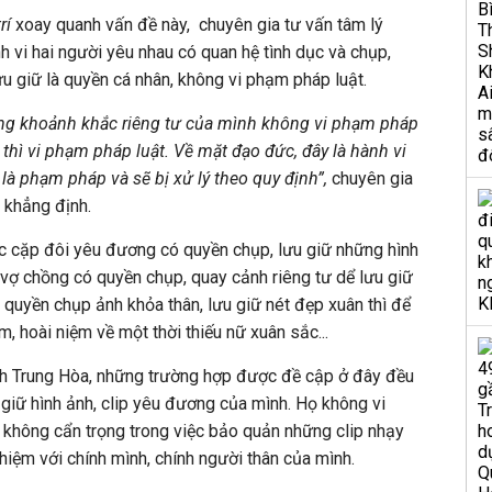
rí
xoay quanh vấn đề này, chuyên gia tư vấn tâm lý
h vi hai người yêu nhau có quan hệ tình dục và chụp,
ưu giữ là quyền cá nhân, không vi phạm pháp luật.
ững khoảnh khắc riêng tư của mình không vi phạm pháp
p thì vi phạm pháp luật. Về mặt đạo đức, đây là hành vi
 là phạm pháp và sẽ bị xử lý theo quy định”,
chuyên gia
 khẳng định.
ác cặp đôi yêu đương có quyền chụp, lưu giữ những hình
p vợ chồng có quyền chụp, quay cảnh riêng tư dể lưu giữ
 quyền chụp ảnh khỏa thân, lưu giữ nét đẹp xuân thì để
, hoài niệm về một thời thiếu nữ xuân sắc...
ịnh Trung Hòa, những trường hợp được đề cập ở đây đều
giữ hình ảnh, clip yêu đương của mình. Họ không vi
 không cẩn trọng trong việc bảo quản những clip nhạy
hiệm với chính mình, chính người thân của mình.