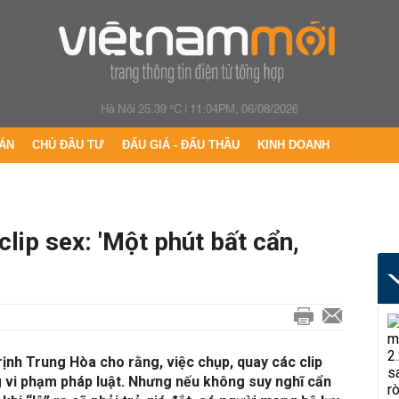
Hà Nội 25.39 °C
|
11:04PM, 06/08/2026
ÁN
CHỦ ĐẦU TƯ
ĐẤU GIÁ - ĐẤU THẦU
KINH DOANH
 clip sex: 'Một phút bất cẩn,
rịnh Trung Hòa cho rằng, việc chụp, quay các clip
g vi phạm pháp luật. Nhưng nếu không suy nghĩ cẩn