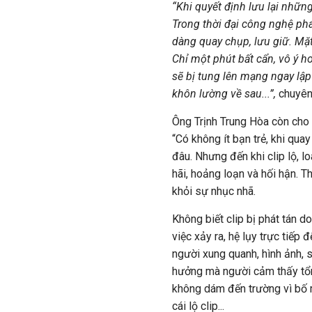
“Khi quyết định lưu lại nhữn
Trong thời đại công nghệ phát
dàng quay chụp, lưu giữ. Mặt
Chỉ một phút bất cẩn, vô ý hoặ
sẽ bị tung lên mạng ngay lập
khôn lường về sau...”,
chuyên 
Ông Trịnh Trung Hòa còn cho r
“Có không ít bạn trẻ, khi qua
đâu. Nhưng đến khi clip lộ, l
hãi, hoảng loạn và hối hận. T
khỏi sự nhục nhã.
Không biết clip bị phát tán do 
việc xảy ra, hệ lụy trực tiếp
người xung quanh, hình ảnh, 
hưởng mà người cảm thấy tổn t
không dám đến trường vì bố m
cái lộ clip...