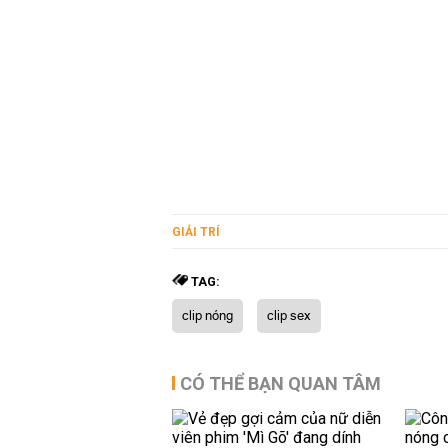
GIẢI TRÍ
TAG:
clip nóng
clip sex
CÓ THỂ BẠN QUAN TÂM