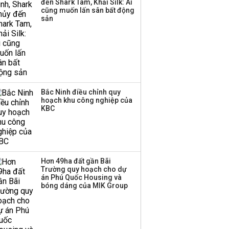
đến Shark Tam, Khải Silk: Ai
cũng muốn lấn sân bất động
Thị trường thường
sản
‘phất lên’ trong tháng 8,
nhóm ngành nào có
tiềm năng dẫn sóng?
Bắc Ninh điều chỉnh quy
hoạch khu công nghiệp của
KBC
Hơn 49ha đất gần Bãi
Trường quy hoạch cho dự
án Phú Quốc Housing và
bóng dáng của MIK Group