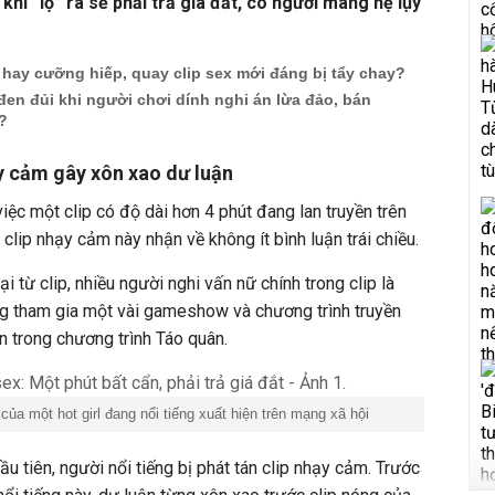
 khi “lộ” ra sẽ phải trả giá đắt, có người mang hệ lụy
 hay cưỡng hiếp, quay clip sex mới đáng bị tẩy chay?
 đen đủi khi người chơi dính nghi án lừa đảo, bán
x?
hạy cảm gây xôn xao dư luận
iệc một clip có độ dài hơn 4 phút đang lan truyền trên
 clip nhạy cảm này nhận về không ít bình luận trái chiều.
i từ clip, nhiều người nghi vấn nữ chính trong clip là
từng tham gia một vài gameshow và chương trình truyền
ễn trong chương trình Táo quân.
của một hot girl đang nổi tiếng xuất hiện trên mạng xã hội
 tiên, người nổi tiếng bị phát tán clip nhạy cảm. Trước