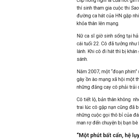
clip nóng nghi là của hot girl
thí sinh tham gia cuộc thi
Sao
đường ca hát của HN gặp nhiều
khỏa thân lên mạng.
Nữ ca sĩ giờ sinh sống tại hải
cái tuổi 22. Cô đã tưởng như
lánh. Khi cô đi hát thì bị khá
sánh.
Năm 2007, một “đoạn phim” n
gây ồn ào mạng xã hội một th
những đắng cay cô phải trải 
Cô tiết lộ, bản thân không n
trai lúc cô gặp nạn cũng đã 
những cuộc gọi thô bỉ của đá
man rợ đến chuyện bị bạn bè 
“Một phút bất cẩn, hệ lụy 