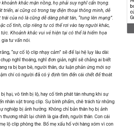
g khoảnh khắc mặn nồng, họ phải suy nghĩ cẩn trọng.
 triển, ai cũng có trong tay điện thoại thông minh, dễ
 trái của nó là cũng dễ dàng phát tán, “tung lên mạng”.
c cố tình, clip riêng tư có thể rơi vào tay người khác,
 tức. Khoảnh khắc vui vẻ hiện tại có thể là hiểm họa
gia tư vấn nói.
ằng, “sự cố lộ clip nhạy cảm” sẽ để lại hệ lụy lâu dài:
y chụp nghĩ thoáng, nghĩ đơn giản, nghĩ sẽ chẳng ai biết
oang ra bị bạn bè, người thân, dư luận phản ứng mới sợ
hậm chí có người đã có ý định tìm đến cái chết để thoát
bị hại, vô tình bị lộ, hay cố tình phát tán nhưng khi sự
 đến nhân vật trong clip. Sự bình phẩm, chê trách từ những
sự nghiệp bị ảnh hưởng. Không chỉ bản thân họ bị ảnh
hương nhất lại chính là gia đình, người thân. Con cái
ẹ lộ clip phòng the. Bố mẹ xấu hổ với hàng xóm vì con