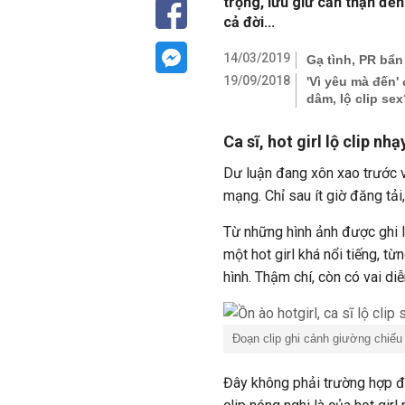
trọng, lưu giữ cẩn thận đến
cả đời...
14/03/2019
Gạ tình, PR bẩn
19/09/2018
'Vì yêu mà đến'
dâm, lộ clip se
Ca sĩ, hot girl lộ clip n
Dư luận đang xôn xao trước v
mạng. Chỉ sau ít giờ đăng tải,
Từ những hình ảnh được ghi lạ
một hot girl khá nổi tiếng, 
hình. Thậm chí, còn có vai di
Đoạn clip ghi cảnh giường chiếu 
Đây không phải trường hợp đầu