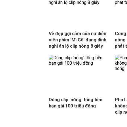
Vẻ đẹp gợi cảm của nữ diễn
Công 
viên phim 'Mì Gõ' đang dính
nóng c
nghi án lộ clip nóng 8 giây
phát 
Dùng clip 'nóng' tống tiền
Pha L
bạn gái 100 triệu đồng
không
clip 