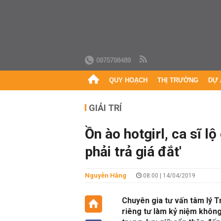
0975798489
QUY HOẠCH
THỊ TRƯỜNG
DỰ 
GIẢI TRÍ
Ồn ào hotgirl, ca sĩ lộ
phải trả giá đắt'
Nguyễn Hằng
08:00 | 14/04/2019
Chuyên gia tư vấn tâm lý T
riêng tư làm kỷ niệm khôn