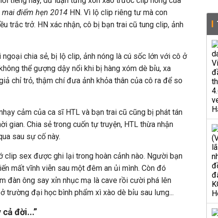
 nổi tiếng này, dư luận từng xôn xao trước clip nóng của
 mai điểm hẹn 2014
HN. Vì lộ clip riêng tư mà con
 trắc trở. HN xác nhận, cô bị bạn trai cũ tung clip, ảnh
 ngoại chia sẻ, bị lộ clip, ảnh nóng là cú sốc lớn với cô ở
 không thể gượng dậy nổi khi bị hàng xóm dè bỉu, xa
n giả chỉ trỏ, thậm chí đưa ảnh khỏa thân của cô ra để so
hạy cảm của ca sĩ HTL và bạn trai cũ cũng bị phát tán
ời gian. Chia sẻ trong cuốn tự truyện, HTL thừa nhận
qua sau sự cố này.
hớ clip sex được ghi lại trong hoàn cảnh nào. Người bạn
biến mất vĩnh viễn sau một đêm an ủi mình. Còn đó
m đàn ông say xỉn nhục mạ là cave rồi cười phá lên
ở trường đại học bình phẩm xì xào dè bỉu sau lưng...
cả đời...”