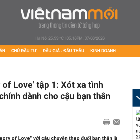
Hà Nội 25.99 °C
|
05:18PM, 07/08/2026
ÁN
CHỦ ĐẦU TƯ
ĐẤU GIÁ - ĐẤU THẦU
KINH DOANH
f Love' tập 1: Xót xa tình
hính dành cho cậu bạn thân
eory of Love" với câu chuyện theo đuổi bạn thân là