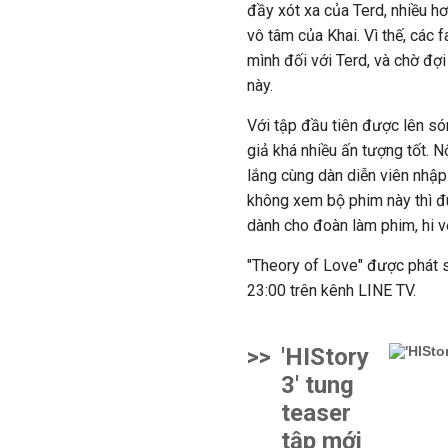
đầy xót xa của Terd, nhiều h
vô tâm của Khai. Vì thế, các 
mình đối với Terd, và chờ đợ
này.
Với tập đầu tiên được lên s
giả khá nhiều ấn tượng tốt. 
lắng cùng dàn diễn viên nhập 
không xem bộ phim này thì đún
dành cho đoàn làm phim, hi 
"Theory of Love" được phát 
23:00 trên kênh LINE TV.
>>
'HIStory
3' tung
teaser
tập mới