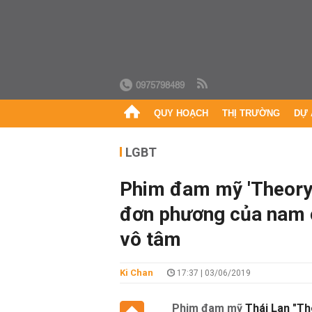
0975798489
QUY HOẠCH
THỊ TRƯỜNG
DỰ 
LGBT
Phim đam mỹ 'Theory o
đơn phương của nam c
vô tâm
Ki Chan
17:37 | 03/06/2019
Phim đam mỹ
Thái Lan "Th