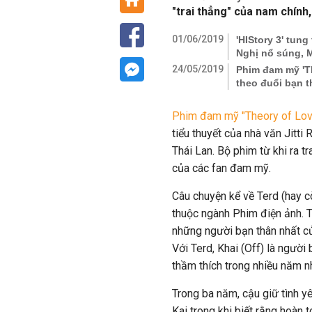
"trai thẳng" của nam chính,
01/06/2019
'HIStory 3' tun
Nghị nổ súng, 
24/05/2019
Phim đam mỹ 'Th
theo đuổi bạn t
Phim đam mỹ "Theory of Lov
tiểu thuyết của nhà văn Jitti
Thái Lan. Bộ phim từ khi ra 
của các fan đam mỹ.
Câu chuyện kể về Terd (hay cò
thuộc ngành Phim điện ảnh. T
những người bạn thân nhất củ
Với Terd, Khai (Off) là người
thầm thích trong nhiều năm n
Trong ba năm, cậu giữ tình y
Kai trong khi biết rằng hoàn 