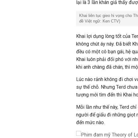
lại là 3 lần khán giả thấy đư
Khai liên tục gieo hi vọng cho T
đề Việt ngữ: Ken CTV)
Khai lợi dụng lòng tốt của Te
không chút áy náy. Đã biết K
đều có một cô bạn gái, hệ quả
Khai luôn phải đối phó với n
khi anh chàng đã chán, thì mộ
Lúc nào rảnh không đi chơi vớ
sự thế chỗ. Nhưng Terd chưa k
tượng mới tìm đến thì Khai ho
Mỗi lần như thế này, Terd chỉ
người để giấu đi những giọt 
đến mức nào.