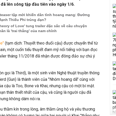
 đã lên sóng tập đầu tiên vào ngày 1/6.
g teaser tập mới khiến dân tình hoang mang: Đường
Mạnh Thiếu Phi trúng đạn?
eory of Love' tung trailer đặc sắc về câu chuyện
hân là 'trai thẳng' của nam chính
e"
(tạm dịch: Thuyết theo đuổi cậu) được chuyển thể từ
 Rain, một cuốn tiểu thuyết đam mỹ nổi tiếng với bạn đọc
trailer tháng 11/2018 đã nhận được đông đảo sự chú ý
n gọi là Third), là một sinh viên Nghệ thuật truyền thông
erd (Gun) là thành viên của "Nhóm hoang dã" cùng với
a cậu là Too, Bone và Khai, nhưng cậu có một bí mật.
 bạn thân thiết nhất của cậu, và cũng là người cậu đã
hưng không dám nói ra.
êu thầm kín trong lòng, âm thầm ủng hộ và yêu thương
toàn không có tương lai giữa hai người vì Khai "thẳng như