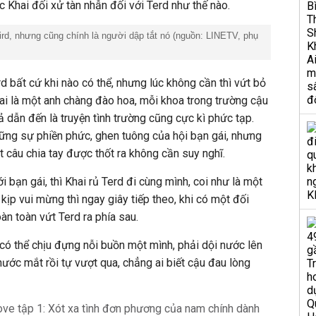
ợc Khai đối xử tàn nhẫn đối với Terd như thế nào.
hird, nhưng cũng chính là người dập tắt nó (nguồn: LINETV, phụ
rd bất cứ khi nào có thể, nhưng lúc không cần thì vứt bỏ
hai là một anh chàng đào hoa, mỗi khoa trong trường cậu
 dẫn đến là truyện tình trường cũng cực kì phức tạp.
hững sự phiền phức, ghen tuông của hội bạn gái, nhưng
t câu chia tay được thốt ra không cần suy nghĩ.
i bạn gái, thì Khai rủ Terd đi cùng mình, coi như là một
ịp vui mừng thì ngay giây tiếp theo, khi có một đối
àn toàn vứt Terd ra phía sau.
 có thể chịu đựng nỗi buồn một mình, phải dội nước lên
nước mắt rồi tự vượt qua, chẳng ai biết cậu đau lòng