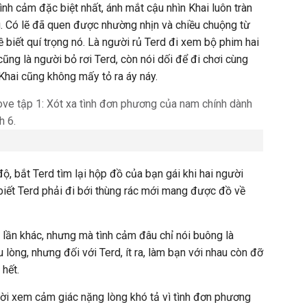
ình cảm đặc biệt nhất, ánh mắt cậu nhìn Khai luôn tràn
. Có lẽ đã quen được nhường nhịn và chiều chuộng từ
 biết quí trọng nó. Là người rủ Terd đi xem bộ phim hai
ũng là người bỏ rơi Terd, còn nói dối để đi chơi cùng
, Khai cũng không mấy tỏ ra áy náy.
ộ, bắt Terd tìm lại hộp đồ của bạn gái khi hai người
 biết Terd phải đi bới thùng rác mới mang được đồ về
n lần khác, nhưng mà tình cảm đâu chỉ nói buông là
lòng, nhưng đối với Terd, ít ra, làm bạn với nhau còn đỡ
 hết.
ười xem cảm giác nặng lòng khó tả vì tình đơn phương