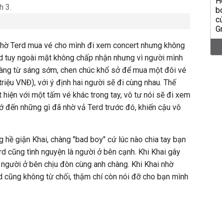
i nhờ Terd mua vé cho mình đi xem concert nhưng không
erd tuy ngoài mặt không chấp nhận nhưng vì người mình
hàng từ sáng sớm, chen chúc khổ sở để mua một đôi vé
triệu VNĐ), với ý định hai người sẽ đi cùng nhau. Thế
 hiện với một tấm vé khác trong tay, vô tư nói sẽ đi xem
 đến những gì đã nhờ vả Terd trước đó, khiến cậu vô
 hề giận Khai, chàng "bad boy" cứ lúc nào chia tay bạn
erd cũng tình nguyện là người ở bên cạnh. Khi Khai gây
à người ở bên chịu đòn cùng anh chàng. Khi Khai nhờ
d cũng không từ chối, thậm chí còn nói đỡ cho bạn mình