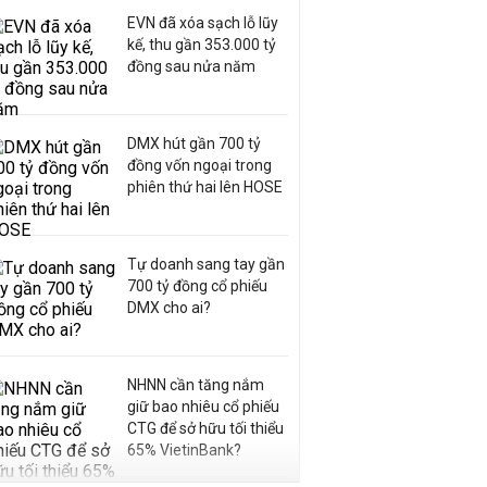
EVN đã xóa sạch lỗ lũy
kế, thu gần 353.000 tỷ
đồng sau nửa năm
DMX hút gần 700 tỷ
đồng vốn ngoại trong
phiên thứ hai lên HOSE
Tự doanh sang tay gần
700 tỷ đồng cổ phiếu
DMX cho ai?
NHNN cần tăng nắm
giữ bao nhiêu cổ phiếu
CTG để sở hữu tối thiểu
65% VietinBank?