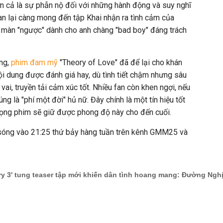
ơn cả là sự phẫn nộ đối với những hành động và suy nghĩ
fan lại càng mong đến tập Khai nhận ra tình cảm của
i màn "ngược" dành cho anh chàng "bad boy" đáng trách
óng,
phim đam mỹ
"Theory of Love" đã để lại cho khán
Nội dung được đánh giá hay, dù tình tiết chậm nhưng sâu
vai, truyền tải cảm xúc tốt. Nhiều fan còn khen ngợi, nếu
g là "phí một đời" hủ nữ. Đây chính là một tín hiệu tốt
vọng phim sẽ giữ được phong độ này cho đến cuối.
sóng vào 21:25 thứ bảy hàng tuần trên kênh GMM25 và