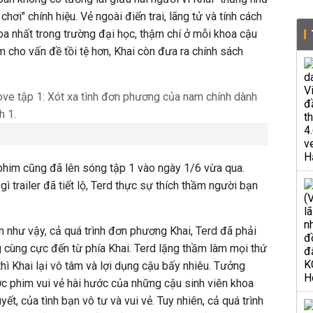
chơi" chính hiệu. Vẻ ngoài điển trai, lãng tử và tính cách
hoa nhất trong trường đại học, thậm chí ở mỗi khoa cậu
m cho vấn đề tồi tệ hơn, Khai còn đưa ra chính sách
phim cũng đã lên sóng tập 1 vào ngày 1/6 vừa qua.
ì trailer đã tiết lộ, Terd thực sự thích thầm người bạn
 như vậy, cả quá trình đơn phương Khai, Terd đã phải
g cùng cực đến từ phía Khai. Terd lặng thầm làm mọi thứ
thì Khai lại vô tâm và lợi dụng cậu bấy nhiêu. Tưởng
c phim vui vẻ hài hước của những cậu sinh viên khoa
t, của tình bạn vô tư và vui vẻ. Tuy nhiên, cả quá trình