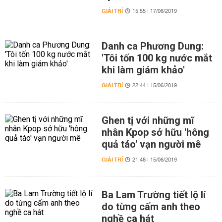
GIẢI TRÍ
15:55 | 17/06/2019
Danh ca Phương Dung:
'Tôi tốn 100 kg nước mắt
khi làm giám khảo'
GIẢI TRÍ
22:44 | 15/06/2019
Ghen tị với những mĩ
nhân Kpop sở hữu 'hông
quả táo' vạn người mê
GIẢI TRÍ
21:48 | 15/06/2019
Ba Lam Trường tiết lộ lí
do từng cấm anh theo
nghề ca hát