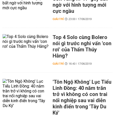
ngờ với hình tượng mới
cực ngầu
GIẢI TRÍ
23:00 | 17/06/2019
Top 4 Solo cùng Bolero
nói gì trước nghi vấn 'con
rơi' của Thẩm Thúy
Hằng?
GIẢI TRÍ
16:40 | 17/06/2019
'Tôn Ngộ Không' Lục Tiểu
Linh Đồng: 40 năm trăn
trở vì không có con trai
nối nghiệp sau vai diễn
kinh điển trong 'Tây Du
Ký'