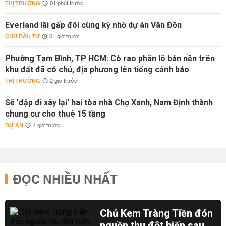
THỊ TRƯỜNG
01 phút trước
Everland lãi gấp đôi cùng kỳ nhờ dự án Vân Đồn
CHỦ ĐẦU TƯ
01 giờ trước
Phường Tam Bình, TP HCM: Cò rao phân lô bán nền trên
khu đất đã có chủ, địa phương lên tiếng cảnh báo
THỊ TRƯỜNG
2 giờ trước
Sẽ 'đập đi xây lại' hai tòa nhà Chợ Xanh, Nam Định thành
chung cư cho thuê 15 tầng
DỰ ÁN
4 giờ trước
ĐỌC NHIỀU NHẤT
Chủ Kem Tràng Tiền đón
nguồn thu đột biến sau