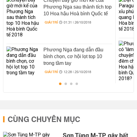
Chuyện bây giờ mới kể của
Phương Nga sau thành tích top
10 Hoa hậu Hoà bình Quốc tế
2018
GIẢI TRÍ
01:31 | 26/10/2018
Phương Nga đang dẫn đầu
bình chọn, cơ hội lọt top 10
trong tầm tay
GIẢI TRÍ
12:28 | 25/10/2018
CÙNG CHUYÊN MỤC
Sơn Tùng M-TP gây bất