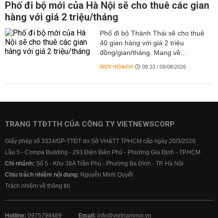
Phố đi bộ mới của Hà Nội sẽ cho thuê các gian
hàng với giá 2 triệu/tháng
Phố đi bộ Thành Thái sẽ cho thuê
40 gian hàng với giá 2 triệu
đồng/gian/tháng. Mang về...
QUY HOẠCH
09:33 | 09/08/2026
TRANG TTĐTTH CỦA CÔNG TY VIETNEWSCORP
Giấy phép số 3324/GP-TTĐT do Sở VH&TT TPHCM cấp ngày 20/3/2026
Lầu 5 - Compa Building - 293 Điện Biên Phủ - Phường Gia Định - TP.HCM
Chi nhánh:
Số 5 - Khu 38A Trần Phú - Phường Ba Đình - TP. Hà Nội
Chịu trách nhiệm nội dung:
Nguyễn Minh Quyết
Trách nhiệm về thông tin
Hotline:
0975798489
Email:
info@vietnammoi.vn