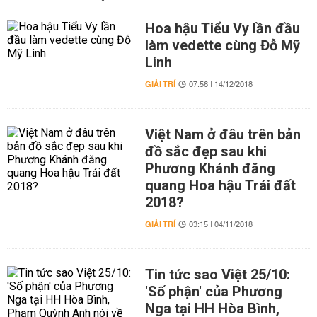
Hoa hậu Tiểu Vy lần đầu
làm vedette cùng Đỗ Mỹ
Linh
GIẢI TRÍ
07:56 | 14/12/2018
Việt Nam ở đâu trên bản
đồ sắc đẹp sau khi
Phương Khánh đăng
quang Hoa hậu Trái đất
2018?
GIẢI TRÍ
03:15 | 04/11/2018
Tin tức sao Việt 25/10:
'Số phận' của Phương
Nga tại HH Hòa Bình,