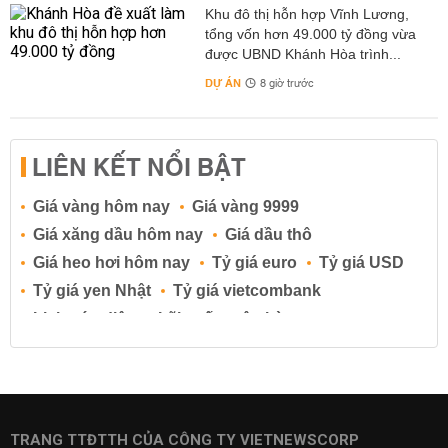
Khu đô thị hỗn hợp Vĩnh Lương,
tổng vốn hơn 49.000 tỷ đồng vừa
được UBND Khánh Hòa trình...
DỰ ÁN
8 giờ trước
LIÊN KẾT NỔI BẬT
Giá vàng hôm nay
Giá vàng 9999
Giá xăng dầu hôm nay
Giá dầu thô
Giá heo hơi hôm nay
Tỷ giá euro
Tỷ giá USD
Tỷ giá yen Nhật
Tỷ giá vietcombank
Lịch cúp điện
Lãi suất ngân hàng
Lãi suất tiết kiệm
Lãi suất tiền gửi
Lãi suất ngân hàng Agribank
Lãi suất ngân hàng Sacombank
Lãi suất ngân hàng BIDV
TRANG TTĐTTH CỦA CÔNG TY VIETNEWSCORP