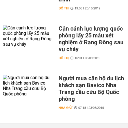
ĐÔ THỊ
19:08 | 23/10/2019
Cận cảnh lực lượng quốc
phòng lấy 25 mẫu xét
nghiệm ở Rạng Đông sau
vụ cháy
ĐÔ THỊ
16:01 | 08/09/2019
Người mua căn hộ du lịch
khách sạn Bavico Nha
Trang cầu cứu Bộ Quốc
phòng
NHÀ ĐẤT
07:18 | 23/08/2019