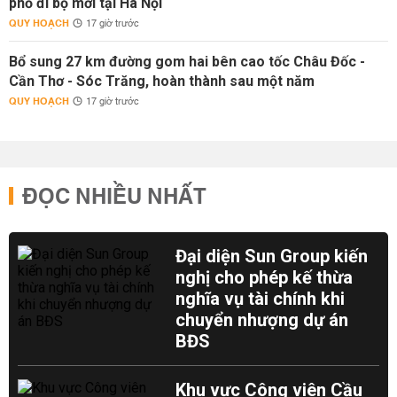
phố đi bộ mới tại Hà Nội
QUY HOẠCH
17 giờ trước
Bổ sung 27 km đường gom hai bên cao tốc Châu Đốc -
Cần Thơ - Sóc Trăng, hoàn thành sau một năm
QUY HOẠCH
17 giờ trước
ĐỌC NHIỀU NHẤT
Đại diện Sun Group kiến
nghị cho phép kế thừa
nghĩa vụ tài chính khi
chuyển nhượng dự án
BĐS
Khu vực Công viên Cầu