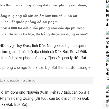
đạo thu hồi các hợp đồng đất quốc phòng sai phạm,
òng bị giang hồ lấn chiếm làm khu tái định cư
000 ha đất quốc phòng có sai phạm
 hơn 4.000 ha đất quốc phòng cho các địa phương
, đất dự án ở Hà Nội, Đà Nẵng được sử dụng ra sao?
UBND huyện Tuy Đức, tỉnh Đắk Nông xác nhận cơ quan
bắt tạm giam 2 cán bộ địa chính xã Đắk Búk So và Đắk
u tra hành vi vi phạm các quy định về quản lý đất đai.
ấp cho người nhà cán bộ
ạm giam gồm ông Nguyễn Xuân Tiến (37 tuổi, cán bộ địa
 Phạm Hoàng Quảng (38 tuổi, cán bộ địa chính xã Đắk
h xã Đắk Búk So).