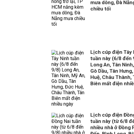
mưa dông, Đà Nẵn
chiều tối
Lịch cúp điện Tây
tuần này (6/8 đến 
Long An, Tân Ninh
Gò Dầu, Tân Hưng,
Huệ, Châu Thành, 
Biên mất điện nhi
Lịch cúp điện Đồn
tuần này (từ 6/8 đ
nhiều nhà ở Đồng 
Đốp, Bình Long, Bù