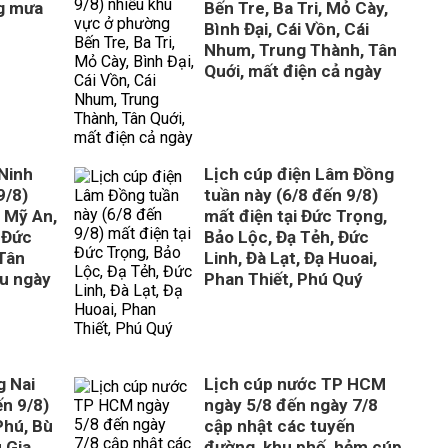
g mưa
Bến Tre, Ba Tri, Mỏ Cày,
Bình Đại, Cái Vồn, Cái
Nhum, Trung Thành, Tân
Quới, mất điện cả ngày
 Ninh
Lịch cúp điện Lâm Đồng
9/8)
tuần này (6/8 đến 9/8)
, Mỹ An,
mất điện tại Đức Trọng,
 Đức
Bảo Lộc, Đạ Tẻh, Đức
Tân
Linh, Đà Lạt, Đạ Huoai,
ều ngày
Phan Thiết, Phú Quý
g Nai
Lịch cúp nước TP HCM
ến 9/8)
ngày 5/8 đến ngày 7/8
Phú, Bù
cập nhật các tuyến
 Gia
đường, khu phố, hẻm cúp