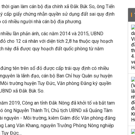
 thời gian làm cán bộ địa chính xã Đắk Búk So, ông Tiến
ấp giấy chứng nhận quyền sử dụng đất sai quy định
ó có nhiều người nhà cán bộ địa phương.
nhiều lần phản ánh, các năm 2014 và 2015, UBND
ỏ cho 12 cá nhân với diện tích 2,8 ha thuộc quy hoạch
ích này đã được quy hoạch đất quốc phòng từ năm
đứng tên trên sổ đỏ được cấp trái quy định có nhiều
 nguyên là lãnh đạo, cán bộ Ban Chỉ huy Quân sự huyện
 Môi trường huyện Tuy Đức, Văn phòng Đăng ký quyền
 UBND xã Đắk Búk So.
ăm 2019, Công an tỉnh Đắk Nông đã khởi tố và bắt tam
 có ông Nguyễn Thành Trí, Chủ tịch UBND xã Quảng Tâm
ài nguyên - Môi trường, kiêm Giám đốc Văn phòng đăng
ông Lang Văn Khang, nguyên Trưởng Phòng Nông nghiệp
ện Tuy Đức…