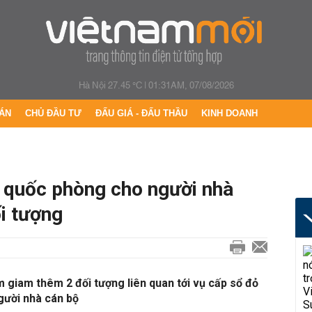
Hà Nội 27.45 °C
|
01:31AM, 07/08/2026
ÁN
CHỦ ĐẦU TƯ
ĐẤU GIÁ - ĐẤU THẦU
KINH DOANH
t quốc phòng cho người nhà
i tượng
 giam thêm 2 đối tượng liên quan tới vụ cấp sổ đỏ
gười nhà cán bộ