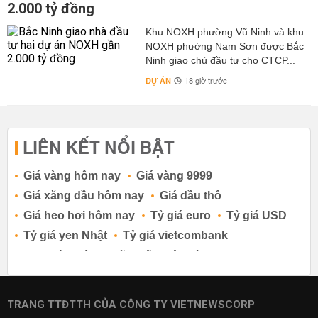
2.000 tỷ đồng
Khu NOXH phường Vũ Ninh và khu
NOXH phường Nam Sơn được Bắc
Ninh giao chủ đầu tư cho CTCP...
DỰ ÁN
18 giờ trước
LIÊN KẾT NỔI BẬT
Giá vàng hôm nay
Giá vàng 9999
Giá xăng dầu hôm nay
Giá dầu thô
Giá heo hơi hôm nay
Tỷ giá euro
Tỷ giá USD
Tỷ giá yen Nhật
Tỷ giá vietcombank
Lịch cúp điện
Lãi suất ngân hàng
Lãi suất tiết kiệm
Lãi suất tiền gửi
Lãi suất ngân hàng Agribank
TRANG TTĐTTH CỦA CÔNG TY VIETNEWSCORP
Lãi suất ngân hàng Sacombank